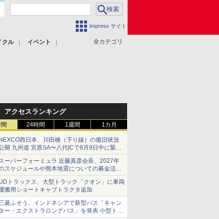
Impress サイト
全カテゴリ
イクル
イベント
アクセスランキング
時間
24時間
1週間
1カ月
NEXCO西日本、川田橋（下り線）の復旧状況
公開 九州道 宮原SA〜八代ICで8月9日中に緊急
車両を通行可能に
スーパーフォーミュラ 近藤真彦会長、2027年
のスケジュールや熊本地震についての募金活動
を紹介
UDトラックス、大型トラック「クオン」に車両
運搬用ショートキャブトラクタ追加
三菱ふそう、インドネシアで新型バス「キャン
ター・エクストラロングバス」を発表 小型トラ
ックベースの観光・旅客輸送向けバス