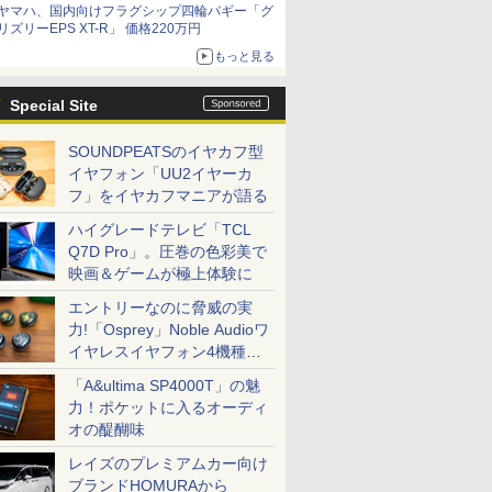
ヤマハ、国内向けフラグシップ四輪バギー「グ
リズリーEPS XT-R」 価格220万円
もっと見る
Special Site
SOUNDPEATSのイヤカフ型
イヤフォン「UU2イヤーカ
フ」をイヤカフマニアが語る
ハイグレードテレビ「TCL
Q7D Pro」。圧巻の色彩美で
映画＆ゲームが極上体験に
エントリーなのに脅威の実
力!「Osprey」Noble Audioワ
イヤレスイヤフォン4機種を
一気に聴く
「A&ultima SP4000T」の魅
力！ポケットに入るオーディ
オの醍醐味
レイズのプレミアムカー向け
ブランドHOMURAから