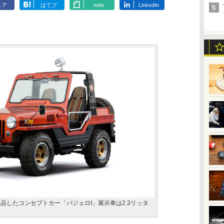
ェア
はてブ
note
LinkedIn
品したコンセプトカー「パジェロI」展示車は2.3リッタ