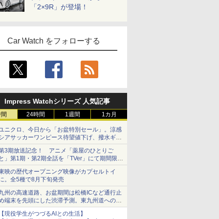
「2×9R」が登場！
Car Watch をフォローする
Impress Watchシリーズ 人気記事
時間
24時間
1週間
1カ月
ユニクロ、今日から「お盆特別セール」。涼感
シアサッカーワンピース待望値下げ、撥水ギア
ショーツは1990円に
第3期放送記念！ アニメ「薬屋のひとりご
と」第1期・第2期全話を「TVer」にて期間限定
で順次無料配信開始
東映の歴代オープニング映像がカプセルトイ
に。全5種で8月下旬発売
九州の高速道路、お盆期間は松橋ICなど通行止
め端末を先頭にした渋滞予測。東九州道への迂
回は料金調整を実施
【現役学生がつづるAIとの生活】