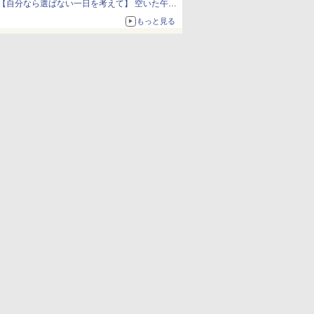
【自分なら選ばない一日を考えて】 空いた午後
をチャッピーに捧げたら、思わぬ絶景に出会っ
もっと見る
た話