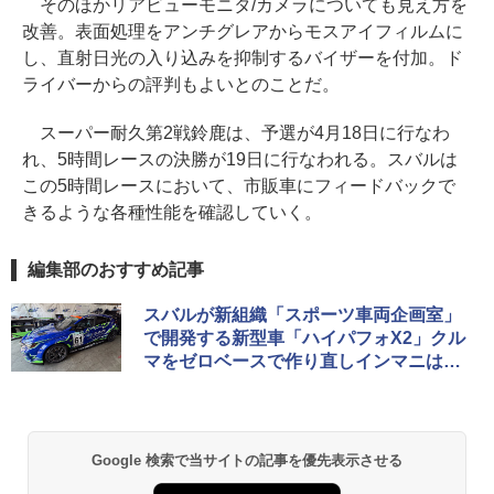
そのほかリアビューモニタ/カメラについても見え方を
改善。表面処理をアンチグレアからモスアイフィルムに
し、直射日光の入り込みを抑制するバイザーを付加。ド
ライバーからの評判もよいとのことだ。
スーパー耐久第2戦鈴鹿は、予選が4月18日に行なわ
れ、5時間レースの決勝が19日に行なわれる。スバルは
この5時間レースにおいて、市販車にフィードバックで
きるような各種性能を確認していく。
編集部のおすすめ記事
スバルが新組織「スポーツ車両企画室」
で開発する新型車「ハイパフォX2」クル
マをゼロベースで作り直しインマニは特
許出願中の新技術投入
Google 検索で当サイトの記事を優先表示させる