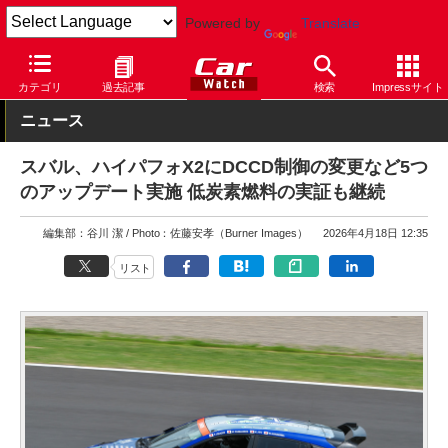
Powered by
Translate
Car Watch
自動車
スバル
カテゴリ
過去記事
検索
Impressサイト
ニュース
スバル、ハイパフォX2にDCCD制御の変更など5つ
のアップデート実施 低炭素燃料の実証も継続
編集部：谷川 潔
Photo：佐藤安孝（Burner Images）
2026年4月18日 12:35
リスト