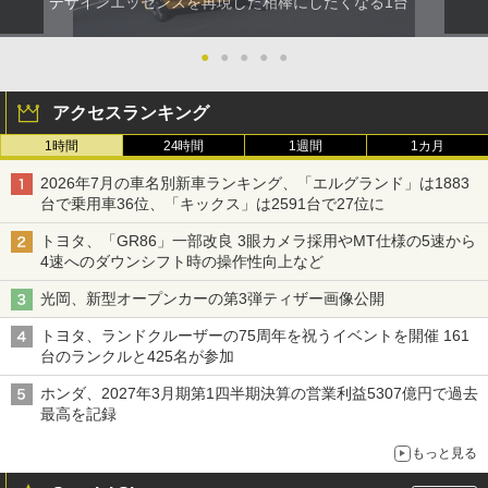
デザインエッセンスを再現した相棒にしたくなる1台
●
●
●
●
●
アクセスランキング
1時間
24時間
1週間
1カ月
2026年7月の車名別新車ランキング、「エルグランド」は1883
台で乗用車36位、「キックス」は2591台で27位に
トヨタ、「GR86」一部改良 3眼カメラ採用やMT仕様の5速から
4速へのダウンシフト時の操作性向上など
光岡、新型オープンカーの第3弾ティザー画像公開
トヨタ、ランドクルーザーの75周年を祝うイベントを開催 161
台のランクルと425名が参加
ホンダ、2027年3月期第1四半期決算の営業利益5307億円で過去
最高を記録
もっと見る