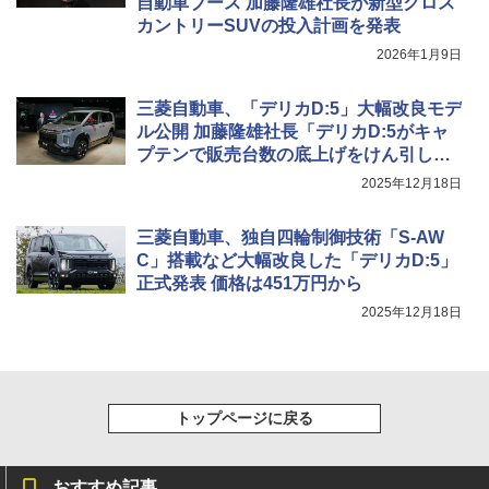
自動車ブース 加藤隆雄社長が新型クロス
カントリーSUVの投入計画を発表
2026年1月9日
三菱自動車、「デリカD:5」大幅改良モデ
ル公開 加藤隆雄社長「デリカD:5がキャ
プテンで販売台数の底上げをけん引して
もらう」
2025年12月18日
三菱自動車、独自四輪制御技術「S-AW
C」搭載など大幅改良した「デリカD:5」
正式発表 価格は451万円から
2025年12月18日
トップページに戻る
おすすめ記事