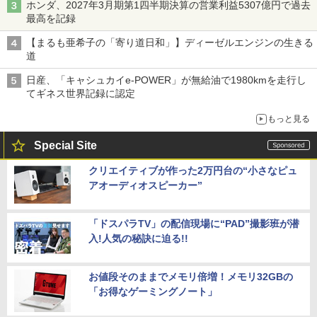
ホンダ、2027年3月期第1四半期決算の営業利益5307億円で過去
最高を記録
【まるも亜希子の「寄り道日和」】ディーゼルエンジンの生きる
道
日産、「キャシュカイe-POWER」が無給油で1980kmを走行し
てギネス世界記録に認定
もっと見る
Special Site
クリエイティブが作った2万円台の“小さなピュ
アオーディオスピーカー”
「ドスパラTV」の配信現場に“PAD”撮影班が潜
入!人気の秘訣に迫る!!
お値段そのままでメモリ倍増！メモリ32GBの
「お得なゲーミングノート」