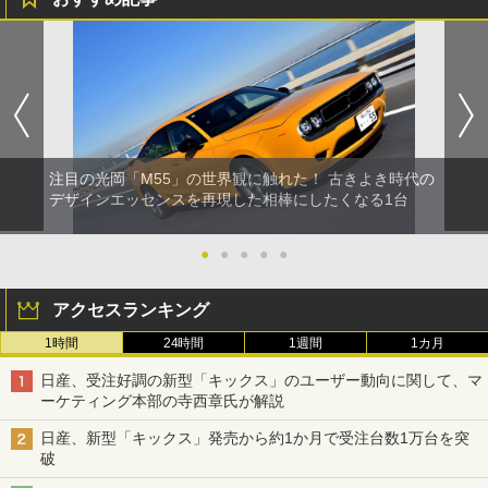
注目の光岡「M55」の世界観に触れた！ 古きよき時代の
デザインエッセンスを再現した相棒にしたくなる1台
●
●
●
●
●
アクセスランキング
1時間
24時間
1週間
1カ月
日産、受注好調の新型「キックス」のユーザー動向に関して、マ
ーケティング本部の寺西章氏が解説
日産、新型「キックス」発売から約1か月で受注台数1万台を突
破