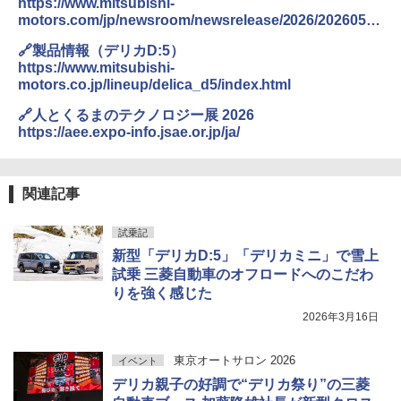
https://www.mitsubishi-
motors.com/jp/newsroom/newsrelease/2026/20260519
_1.html
🔗製品情報（デリカD:5）
https://www.mitsubishi-
motors.co.jp/lineup/delica_d5/index.html
🔗人とくるまのテクノロジー展 2026
https://aee.expo-info.jsae.or.jp/ja/
関連記事
試乗記
新型「デリカD:5」「デリカミニ」で雪上
試乗 三菱自動車のオフロードへのこだわ
りを強く感じた
2026年3月16日
東京オートサロン 2026
イベント
デリカ親子の好調で“デリカ祭り”の三菱