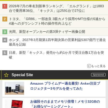
2026年7月の車名別新車ランキング、「エルグランド」は1883
台で乗用車36位、「キックス」は2591台で27位に
トヨタ、「GR86」一部改良 3眼カメラ採用やMT仕様の5速から
4速へのダウンシフト時の操作性向上など
光岡、新型オープンカーの第3弾ティザー画像公開
ホンダ、2027年3月期第1四半期決算の営業利益5307億円で過去
最高を記録
日産、新型「キックス」発売から約1か月で受注台数1万台を突
破
もっと見る
Special Site
Amazon プライムデー過去最安! Anker注目プ
ロジェクター3モデルを使ってみた
お値段そのままでメモリ倍増！メモリ32GBの
「お得なゲーミングノート」