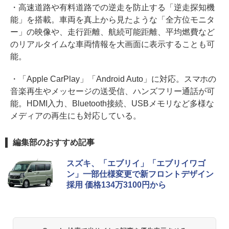
・高速道路や有料道路での逆走を防止する「逆走探知機
能」を搭載。車両を真上から見たような「全方位モニタ
ー」の映像や、走行距離、航続可能距離、平均燃費など
のリアルタイムな車両情報を大画面に表示することも可
能。
・「Apple CarPlay」「Android Auto」に対応。スマホの
音楽再生やメッセージの送受信、ハンズフリー通話が可
能。HDMI入力、Bluetooth接続、USBメモリなど多様な
メディアの再生にも対応している。
編集部のおすすめ記事
スズキ、「エブリイ」「エブリイワゴ
ン」一部仕様変更で新フロントデザイン
採用 価格134万3100円から