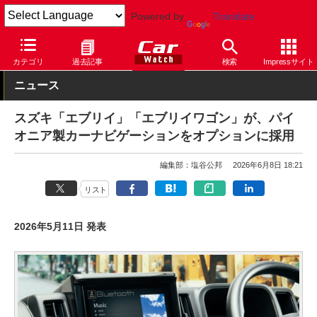
Powered by
Translate
Car Watch
ナビ
パイオニア
カテゴリ
過去記事
検索
Impressサイト
ニュース
スズキ「エブリイ」「エブリイワゴン」が、パイ
オニア製カーナビゲーションをオプションに採用
編集部：塩谷公邦
2026年6月8日 18:21
リスト
2026年5月11日 発表