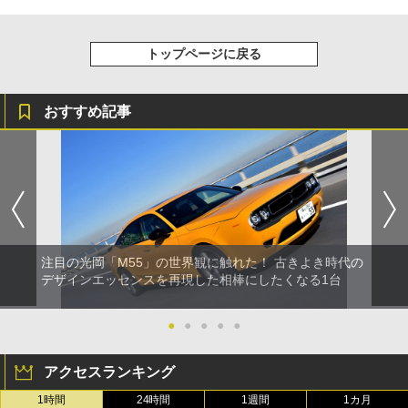
トップページに戻る
おすすめ記事
注目の光岡「M55」の世界観に触れた！ 古きよき時代の
デザインエッセンスを再現した相棒にしたくなる1台
●
●
●
●
●
アクセスランキング
1時間
24時間
1週間
1カ月