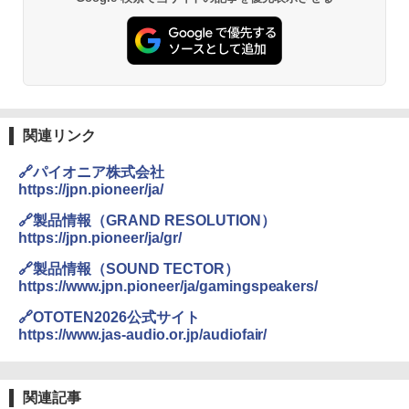
関連リンク
🔗パイオニア株式会社
https://jpn.pioneer/ja/
🔗製品情報（GRAND RESOLUTION）
https://jpn.pioneer/ja/gr/
🔗製品情報（SOUND TECTOR）
https://www.jpn.pioneer/ja/gamingspeakers/
🔗OTOTEN2026公式サイト
https://www.jas-audio.or.jp/audiofair/
関連記事