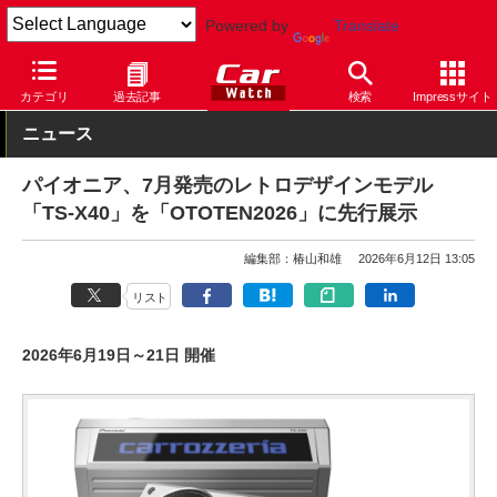
Powered by
Translate
Car Watch
ナビ
パイオニア
カテゴリ
過去記事
検索
Impressサイト
ニュース
パイオニア、7月発売のレトロデザインモデル
「TS-X40」を「OTOTEN2026」に先行展示
編集部：椿山和雄
2026年6月12日 13:05
リスト
2026年6月19日～21日 開催