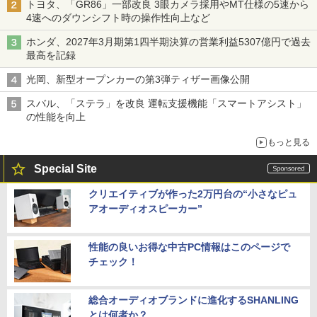
トヨタ、「GR86」一部改良 3眼カメラ採用やMT仕様の5速から
4速へのダウンシフト時の操作性向上など
ホンダ、2027年3月期第1四半期決算の営業利益5307億円で過去
最高を記録
光岡、新型オープンカーの第3弾ティザー画像公開
スバル、「ステラ」を改良 運転支援機能「スマートアシスト」
の性能を向上
もっと見る
Special Site
クリエイティブが作った2万円台の“小さなピュ
アオーディオスピーカー”
性能の良いお得な中古PC情報はこのページで
チェック！
総合オーディオブランドに進化するSHANLING
とは何者か？