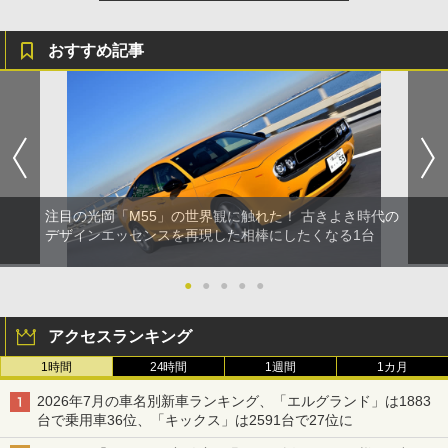
おすすめ記事
注目の光岡「M55」の世界観に触れた！ 古きよき時代の
デザインエッセンスを再現した相棒にしたくなる1台
●
●
●
●
●
アクセスランキング
1時間
24時間
1週間
1カ月
2026年7月の車名別新車ランキング、「エルグランド」は1883
台で乗用車36位、「キックス」は2591台で27位に