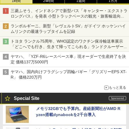
1時間
24時間
1週間
1カ月
三菱ふそう、インドネシアで新型バス「キャンター・エクストラ
ロングバス」を発表 小型トラックベースの観光・旅客輸送向け
バス
ランボルギーニ、新型「レヴェルトSV」がドイツ ホッケンハイ
ムリンクの最速ラップタイムを記録
トヨタ ランクル75周年、WHO認定のワクチン保冷輸送車展示
「どこへでも行き、生きて帰ってこられる」ランドクルーザーで
命をつなぐ
ヤマハ、「YZF-R6レースベース車」現オーダーで生産終了を決
定 価格137万5000円
ヤマハ、国内向けフラグシップ四輪バギー「グリズリーEPS XT-
R」 価格220万円
もっと見る
Special Site
メモリ32GBでも予算内。産経新聞社がAMD R
yzen搭載dynabookを2千台導入