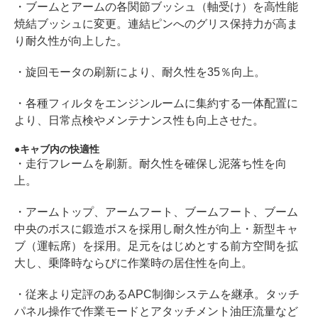
・ブームとアームの各関節ブッシュ（軸受け）を高性能
焼結ブッシュに変更。連結ピンへのグリス保持力が高ま
り耐久性が向上した。
・旋回モータの刷新により、耐久性を35％向上。
・各種フィルタをエンジンルームに集約する一体配置に
より、日常点検やメンテナンス性も向上させた。
キャブ内の快適性
・走行フレームを刷新。耐久性を確保し泥落ち性を向
上。
・アームトップ、アームフート、ブームフート、ブーム
中央のボスに鍛造ボスを採用し耐久性が向上・新型キャ
ブ（運転席）を採用。足元をはじめとする前方空間を拡
大し、乗降時ならびに作業時の居住性を向上。
・従来より定評のあるAPC制御システムを継承。タッチ
パネル操作で作業モードとアタッチメント油圧流量など