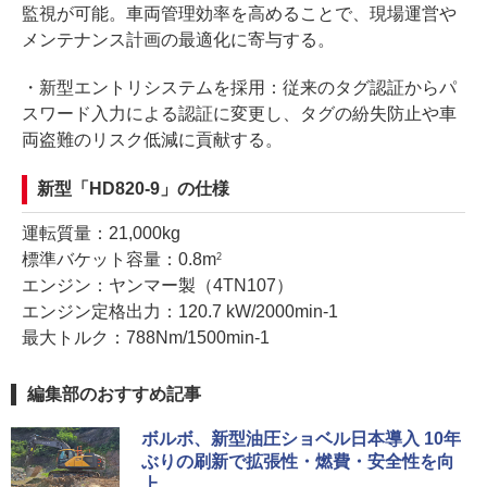
監視が可能。車両管理効率を高めることで、現場運営や
メンテナンス計画の最適化に寄与する。
・新型エントリシステムを採用：従来のタグ認証からパ
スワード入力による認証に変更し、タグの紛失防止や車
両盗難のリスク低減に貢献する。
新型「HD820-9」の仕様
運転質量：21,000kg
標準バケット容量：0.8m
2
エンジン：ヤンマー製（4TN107）
エンジン定格出力：120.7 kW/2000min-1
最大トルク：788Nm/1500min-1
編集部のおすすめ記事
ボルボ、新型油圧ショベル日本導入 10年
ぶりの刷新で拡張性・燃費・安全性を向
上