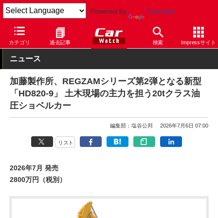
Powered by
Translate
Car Watch
自動車
カテゴリ
過去記事
検索
Impressサイト
ニュース
加藤製作所、REGZAMシリーズ第2弾となる新型
「HD820-9」 土木現場の主力を担う20tクラス油
圧ショベルカー
編集部：塩谷公邦
2026年7月6日 07:00
リスト
2026年7月 発売
2800万円（税別）