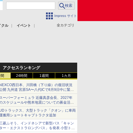
Impress サイト
全カテゴリ
イクル
イベント
アクセスランキング
時間
24時間
1週間
1カ月
NEXCO西日本、川田橋（下り線）の復旧状況
公開 九州道 宮原SA〜八代ICで8月9日中に緊急
車両を通行可能に
スーパーフォーミュラ 近藤真彦会長、2027年
のスケジュールや熊本地震についての募金活動
を紹介
UDトラックス、大型トラック「クオン」に車両
運搬用ショートキャブトラクタ追加
三菱ふそう、インドネシアで新型バス「キャン
ター・エクストラロングバス」を発表 小型トラ
ックベースの観光・旅客輸送向けバス