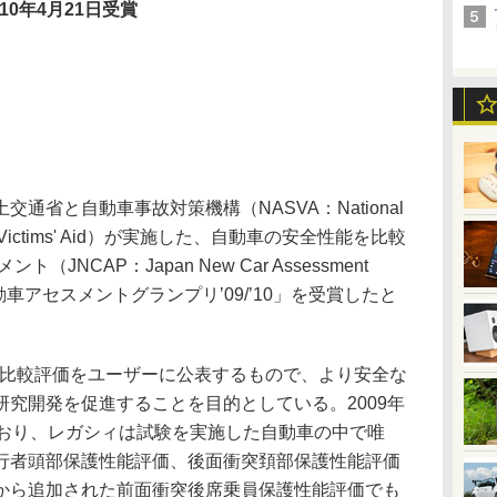
010年4月21日受賞
省と自動車事故対策機構（NASVA：National
afety & Victims' Aid）が実施した、自動車の安全性能を比較
JNCAP：Japan New Car Assessment
動車アセスメントグランプリ’09/’10」を受賞したと
能比較評価をユーザーに公表するもので、より安全な
究開発を促進することを目的としている。2009年
ており、レガシィは試験を実施した自動車の中で唯
行者頭部保護性能評価、後面衝突頚部保護性能評価
から追加された前面衝突後席乗員保護性能評価でも