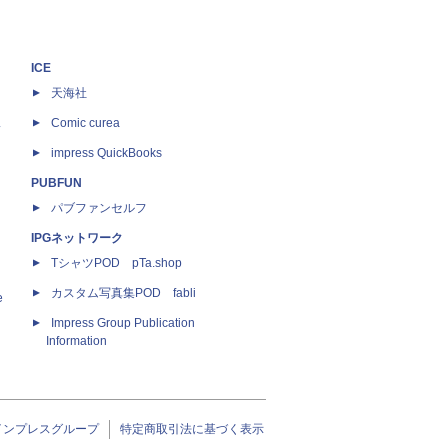
ICE
天海社
ス
Comic curea
impress QuickBooks
PUBFUN
パブファンセルフ
IPGネットワーク
TシャツPOD pTa.shop
カスタム写真集POD fabli
e
Impress Group Publication
Information
インプレスグループ
特定商取引法に基づく表示