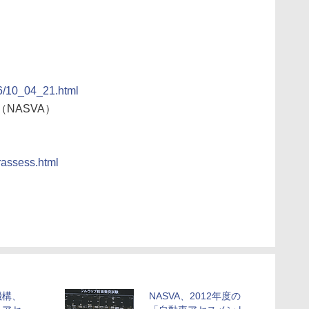
06/10_04_21.html
NASVA）
rassess.html
機構、
NASVA、2012年度の