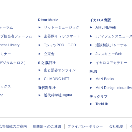
Rittor Music
イカロス出版
dフォーラム
リットーミュージック
AIRLINEweb
ップ担当者フォーラム
楽器探そう!デジマート
Jディフェンスニュー
ness Library
TシャツPOD T-OD
通訳翻訳ジャーナル
セミナー
立東舎
JレスキューWeb
 X（デジタルクロス）
山と溪谷社
イカロスアカデミー
山と溪谷オンライン
MdN
CLIMBING-NET
MdN Books
ブックス
近代科学社
MdN Design Interactiv
ing
近代科学社Digital
テックリブ
TechLib
広告掲載のご案内
編集部へのご連絡
プライバシーポリシー
会社概要