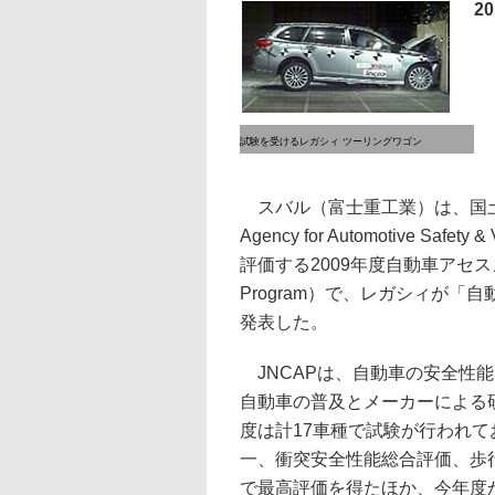
2
試験を受けるレガシィ ツーリングワゴン
スバル（富士重工業）は、国土交通
Agency for Automotive S
評価する2009年度自動車アセスメント（
Program）で、レガシィが「自
発表した。
JNCAPは、自動車の安全性
自動車の普及とメーカーによる研
度は計17車種で試験が行われ
一、衝突安全性能総合評価、歩
で最高評価を得たほか、今年度