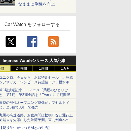
なままに剛性を向上
Car Watch をフォローする
Impress Watchシリーズ 人気記事
時間
24時間
1週間
1カ月
ユニクロ、今日から「お盆特別セール」。涼感
シアサッカーワンピース待望値下げ、撥水ギア
ショーツは1990円に
第3期放送記念！ アニメ「薬屋のひとりご
と」第1期・第2期全話を「TVer」にて期間限定
で順次無料配信開始
東映の歴代オープニング映像がカプセルトイ
に。全5種で8月下旬発売
九州の高速道路、お盆期間は松橋ICなど通行止
め端末を先頭にした渋滞予測。東九州道への迂
回は料金調整を実施
【現役学生がつづるAIとの生活】