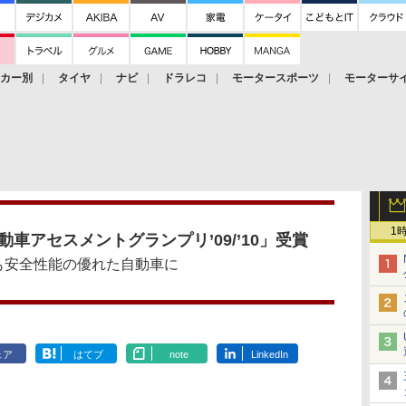
ーカー別
タイヤ
ナビ
ドラレコ
モータースポーツ
モーターサ
1
車アセスメントグランプリ’09/’10」受賞
も安全性能の優れた自動車に
ェア
はてブ
note
LinkedIn