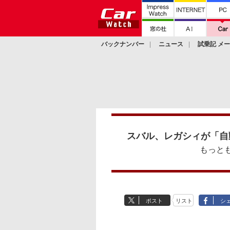
バックナンバー
ニュース
試乗記 メ
カスタム
スバル、レガシィが「自動
もっと
ポスト
リスト
シ