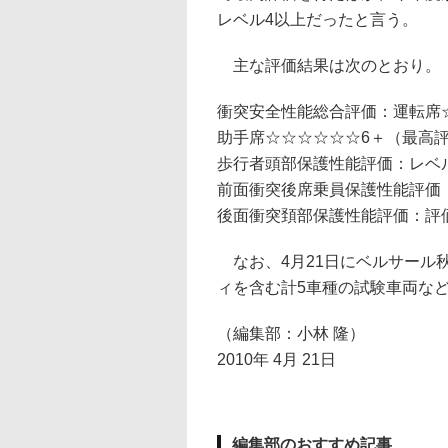
レベル4以上だったと言う。
主な評価結果は次のとおり。
衝突安全性能総合評価：運転席
助手席☆☆☆☆☆☆6＋（最高
歩行者頭部保護性能評価：レベ
前面衝突後席乗員保護性能評価
後面衝突頚部保護性能評価：評
なお、4月21日にベルサール
ィを含む計5車種の試験車両な
（編集部：小林 隆）
2010年 4月 21日
編集部のおすすめ記事