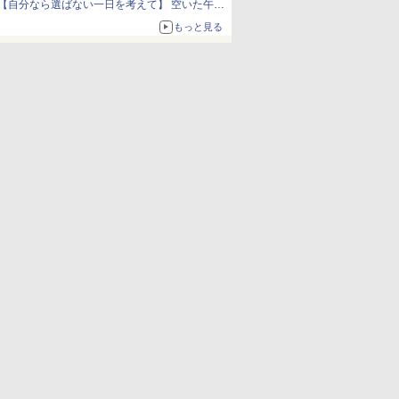
【自分なら選ばない一日を考えて】 空いた午後
をチャッピーに捧げたら、思わぬ絶景に出会っ
もっと見る
た話