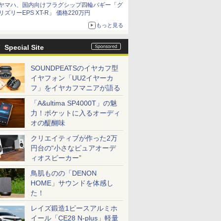
ヤマハ、国内向けフラグシップ四輪バギー「グ
リズリーEPS XT-R」 価格220万円
もっと見る
Special Site
SOUNDPEATSのイヤカフ型
イヤフォン「UU2イヤーカ
フ」をイヤカフマニアが語る
「A&ultima SP4000T」の魅
力！ポケットに入るオーディ
オの醍醐味
クリエイティブが作った2万
円台の“小さなピュアオーデ
ィオスピーカー”
鳥肌ものの「DENON
HOME」サウンドを体感し
た！
レイズ鍛造1ピースアルミホ
イール「CE28 N-plus」軽量