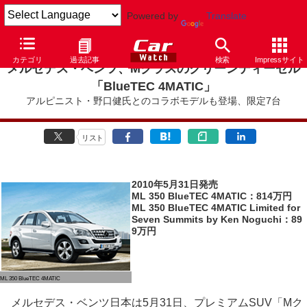
Powered by
Translate
カテゴリ
過去記事
検索
Impressサイト
メルセデス・ベンツ、Mクラスのクリーンディーゼル
「BlueTEC 4MATIC」
アルピニスト・野口健氏とのコラボモデルも登場、限定7台
リスト
2010年5月31日発売
ML 350 BlueTEC 4MATIC：814万円
ML 350 BlueTEC 4MATIC Limited for
Seven Summits by Ken Noguchi：89
9万円
ML 350 BlueTEC 4MATIC
メルセデス・ベンツ日本は5月31日、プレミアムSUV「Mク