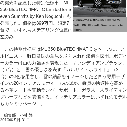
の発売を記念した特別仕様車「ML
350 BlueTEC 4MATIC Limited for S
even Summits by Ken Noguchi」も
ML 350 BlueTEC 4MATICの特別仕様車「ML 350
発売した。価格は899万円。限定7
BlueTEC 4MATIC Limited for Seven Summits by Ken
台で、いずれもステアリング位置は
Noguchi」
左のみ。
この特別仕様車はML 350 BlueTEC 4MATICをベースに、ア
ルピニスト・野口健氏の意見を取り入れた装備を採用。ボディ
ーカラーは山の力強さを表現した「オブシディアンブラック」
（5台）と、雪の優しさを表す「カルサイトホワイト」（2
台）の2色を用意し、雪の結晶をイメージしたと言う専用デザ
インの20インチアルミホイールのほか、乗員の快適性を高め
る本革シートや電動ランバーサポート、ガラス・スライディン
グルーフなどを装備する。インテリアカラーはいずれのモデル
もカシミヤベージュ。
（編集部：小林 隆）
2010年 5月 31日