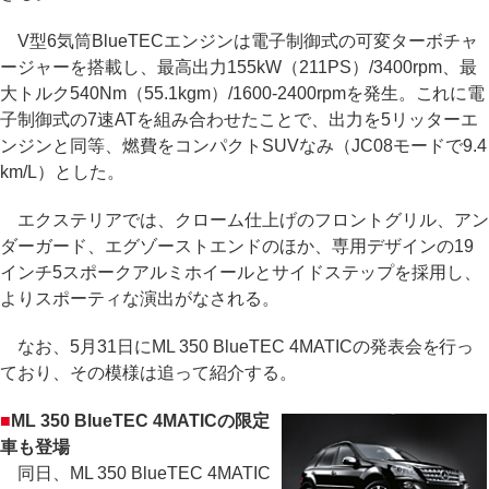
V型6気筒BlueTECエンジンは電子制御式の可変ターボチャ
ージャーを搭載し、最高出力155kW（211PS）/3400rpm、最
大トルク540Nm（55.1kgm）/1600-2400rpmを発生。これに電
子制御式の7速ATを組み合わせたことで、出力を5リッターエ
ンジンと同等、燃費をコンパクトSUVなみ（JC08モードで9.4
km/L）とした。
エクステリアでは、クローム仕上げのフロントグリル、アン
ダーガード、エグゾーストエンドのほか、専用デザインの19
インチ5スポークアルミホイールとサイドステップを採用し、
よりスポーティな演出がなされる。
なお、5月31日にML 350 BlueTEC 4MATICの発表会を行っ
ており、その模様は追って紹介する。
■
ML 350 BlueTEC 4MATICの限定
車も登場
同日、ML 350 BlueTEC 4MATIC