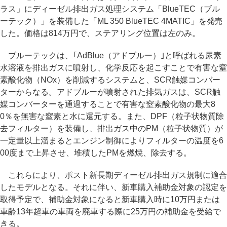
ラス」にディーゼル排出ガス処理システム「BlueTEC（ブル
ーテック）」を装備した「ML 350 BlueTEC 4MATIC」を発売
した。価格は814万円で、ステアリング位置は左のみ。
ブルーテックは、｢AdBlue（アドブルー）｣と呼ばれる尿素
水溶液を排出ガスに噴射し、化学反応を起こすことで有害な窒
素酸化物（NOx）を削減するシステムと、SCR触媒コンバー
ターからなる。アドブルーが噴射された排気ガスは、SCR触
媒コンバーターを通過することで有害な窒素酸化物の最大8
0％を無害な窒素と水に還元する。また、DPF（粒子状物質除
去フィルター）を装備し、排出ガス中のPM（粒子状物質）が
一定量以上溜まるとエンジン制御によりフィルターの温度を6
00度まで上昇させ、堆積したPMを燃焼、除去する。
これらにより、ポスト新長期ディーゼル排出ガス規制に適合
したモデルとなる。それに伴い、新車購入補助金対象の認定を
取得予定で、補助金対象になると新車購入時に10万円または
車齢13年超車の車両を廃車する際に25万円の補助金を受給で
きる。