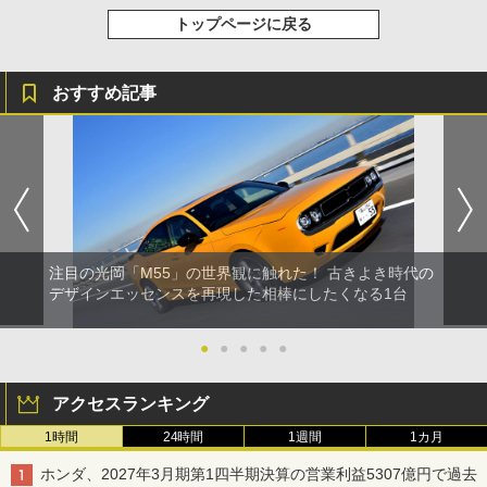
トップページに戻る
おすすめ記事
注目の光岡「M55」の世界観に触れた！ 古きよき時代の
デザインエッセンスを再現した相棒にしたくなる1台
●
●
●
●
●
アクセスランキング
1時間
24時間
1週間
1カ月
ホンダ、2027年3月期第1四半期決算の営業利益5307億円で過去