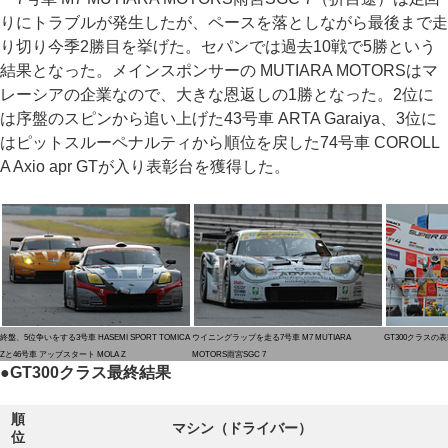
りにトラブルが発生したが、ペースを落としながら最後まで走
り切り今季2勝目を挙げた。セパンでは過去10戦で5勝という
結果となった。メインスポンサーの MUTIARA MOTORSはマ
レーシアの企業なので、大きな恩返しの1勝となった。2位に
は序盤のスピンから追い上げた43号車 ARTA Garaiya、3位に
はピットスルーペナルティから順位を戻した74号車 COROLL
A Axio apr GTが入り表彰台を獲得した。
終盤、5位争いをする3号車 HASEMI SPORT TOMICA
ウイニングラップを走る7号車 M7 MUTIARA
GT300クラスの
Zと46号車 アップスタート MOLA Z
MOTORS雨宮SGC 7
●
GT300クラス最終結果
順
マシン（ドライバー）
位