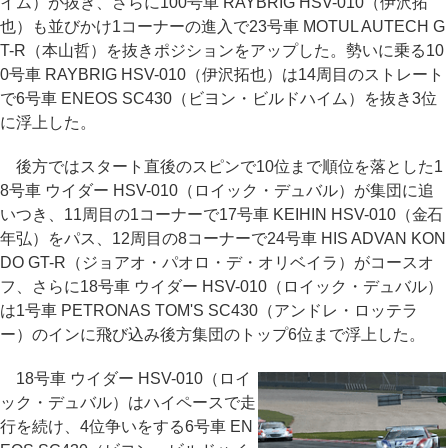
イム）が抜き、さらに100号車 RAYBRIG HSV-010（伊沢拓
也）も並びかけ1コーナーの進入で23号車 MOTUL AUTECH G
T-R（本山哲）を抜きポジションをアップした。勢いに乗る10
0号車 RAYBRIG HSV-010（伊沢拓也）は14周目のストレート
で6号車 ENEOS SC430（ビヨン・ビルドハイム）を抜き3位
に浮上した。
後方ではスタート直後のスピンで10位まで順位を落とした1
8号車 ウイダー HSV-010（ロイック・デュバル）が集団に追
いつき、11周目の1コーナーで17号車 KEIHIN HSV-010（金石
年弘）をパス、12周目の8コーナーで24号車 HIS ADVAN KON
DO GT-R（ジョアオ・パオロ・デ・オリベイラ）がコースオ
フ、さらに18号車 ウイダー HSV-010（ロイック・デュバル）
は1号車 PETRONAS TOM'S SC430（アンドレ・ロッテラ
ー）のインに飛び込み後方集団のトップ6位まで浮上した。
18号車 ウイダー HSV-010（ロイ
ック・デュバル）はハイペースで走
行を続け、4位争いをする6号車 EN