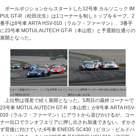
ポールポジションからスタートした12号車 カルソニック IM
PUL GT-R（松田次生）は1コーナーを制しトップをキープ、2
番手は8号車 ARTA HSV-010（ラルフ・ファーマン）、3番手
に23号車 MOTUL AUTECH GT-R（本山哲）と予選順位通りの
展開となった。
スタート直後の4コーナー。トップは12号車 カルソニ
スピンした18号車 ウイダー HSV-010と出遅れた2台が
ック IMPUL GT-R
後方から追い上げる
上位勢は僅差で続く展開となった。5周目の最終コーナーで
23号車 MOTUL AUTECH GT-R（本山哲）が8号車 ARTA HSV-
010（ラルフ・ファーマン）にアウトから並びかけるが、コー
ナー出口でランオフエリアに押し出され加速できない。すかさ
ず背後に付けていた6号車 ENEOS SC430（ビヨン・ビルドハ