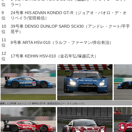
位
ラー）
9
24号車 HIS ADVAN KONDO GT-R（ジョアオ・パオロ・デ・オ
位
リベイラ/安田裕信）
10
39号車 DENSO DUNLOP SARD SC430（アンドレ・クート/平手
位
晃平）
11
8号車 ARTA HSV-010（ラルフ・ファーマン/井出有治）
位
12
17号車 KEIHIN HSV-010（金石年弘/塚越広大）
位
優勝した12号車 カルソニック IMPUL GT-R（松田次生/ロニー・クインタレッリ）