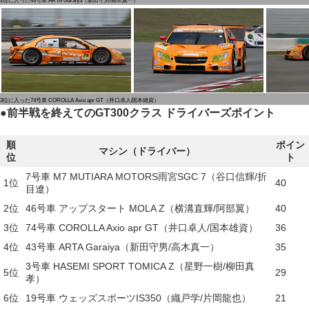
2位に入った43号車 ARTA Garaiya（新田守男/高木真一）
3位に入った74号車 COROLLA Axio apr GT（井口卓人/国本雄資）
●
前半戦を終えてのGT300クラス ドライバーズポイント
順
ポイン
マシン（ドライバー）
位
ト
7号車 M7 MUTIARA MOTORS雨宮SGC 7（谷口信輝/折
1位
40
目遼）
2位
46号車 アップスタート MOLA Z（横溝直輝/阿部翼）
40
3位
74号車 COROLLA Axio apr GT（井口卓人/国本雄資）
36
4位
43号車 ARTA Garaiya（新田守男/高木真一）
35
3号車 HASEMI SPORT TOMICA Z（星野一樹/柳田真
5位
29
孝）
6位
19号車 ウェッズスポーツIS350（織戸学/片岡龍也）
21