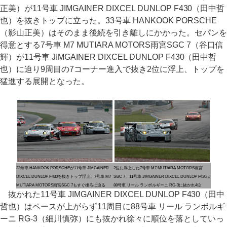
正美）が11号車 JIMGAINER DIXCEL DUNLOP F430（田中哲
也）を抜きトップに立った。33号車 HANKOOK PORSCHE
（影山正美）はそのまま後続を引き離しにかかった。セパンを
得意とする7号車 M7 MUTIARA MOTORS雨宮SGC 7（谷口信
輝）が11号車 JIMGAINER DIXCEL DUNLOP F430（田中哲
也）に迫り9周目の7コーナー進入で抜き2位に浮上、トップを
猛進する展開となった。
33号車 HANKOOK PORSCHEが11号車 JIMGAINER
2位に浮上した7号車 M7 MUTIARA MOTORS雨宮
DIXCEL DUNLOP F430を抜きトップ浮上。7号車 M7
SGC 7。11号車 JIMGAINER DIXCEL DUNLOP F430は
MUTIARA MOTORS雨宮SGC 7もすぐ後ろに迫る
88号車 リール ランボルギーニ RG-3に抜かれ4位
抜かれた11号車 JIMGAINER DIXCEL DUNLOP F430（田中
哲也）はペースが上がらず11周目に88号車 リール ランボルギ
ーニ RG-3（細川慎弥）にも抜かれ徐々に順位を落としていっ