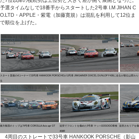
た7位以降の後続勢は上位勢と大きく差が開く展開となった。
予選タイムなしで18番手からスタートした2号車 I.M JIHAN C
O.LTD・APPLE・紫電（加藤寛規）は混乱を利用して12位ま
で順位を上げた。
スタート直後の4コーナーで33号車 HANKOOK PORSCHEが11号車 JIMGAINER DIXCEL DUNLOP F430に迫るが順
る
後方集団のトップは74号車 COROLLA Axio apr GT
追突でフロントを傷めた5号車 マッハGOGOGO車検
追突されリアを傷め
408R
4周目のストレートで33号車 HANKOOK PORSCHE（影山