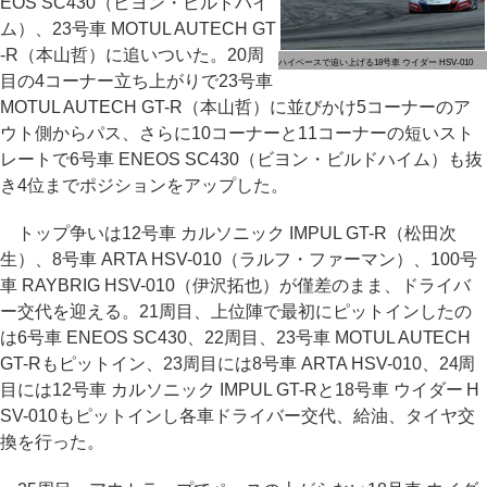
EOS SC430（ビヨン・ビルドハイ
ム）、23号車 MOTUL AUTECH GT
-R（本山哲）に追いついた。20周
ハイペースで追い上げる18号車 ウイダー HSV-010
目の4コーナー立ち上がりで23号車
MOTUL AUTECH GT-R（本山哲）に並びかけ5コーナーのア
ウト側からパス、さらに10コーナーと11コーナーの短いスト
レートで6号車 ENEOS SC430（ビヨン・ビルドハイム）も抜
き4位までポジションをアップした。
トップ争いは12号車 カルソニック IMPUL GT-R（松田次
生）、8号車 ARTA HSV-010（ラルフ・ファーマン）、100号
車 RAYBRIG HSV-010（伊沢拓也）が僅差のまま、ドライバ
ー交代を迎える。21周目、上位陣で最初にピットインしたの
は6号車 ENEOS SC430、22周目、23号車 MOTUL AUTECH
GT-Rもピットイン、23周目には8号車 ARTA HSV-010、24周
目には12号車 カルソニック IMPUL GT-Rと18号車 ウイダー H
SV-010もピットインし各車ドライバー交代、給油、タイヤ交
換を行った。