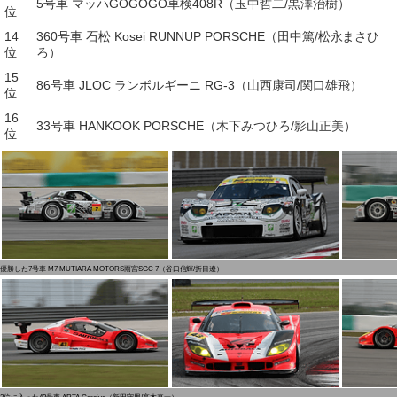
5号車 マッハGOGOGO車検408R（玉中哲二/黒澤治樹）
位
14
360号車 石松 Kosei RUNNUP PORSCHE（田中篤/松永まさひ
位
ろ）
15
86号車 JLOC ランボルギーニ RG-3（山西康司/関口雄飛）
位
16
33号車 HANKOOK PORSCHE（木下みつひろ/影山正美）
位
優勝した7号車 M7 MUTIARA MOTORS雨宮SGC 7（谷口信輝/折目遼）