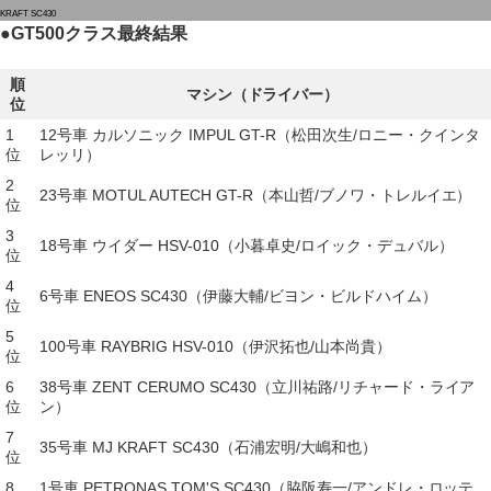
KRAFT SC430
●
GT500クラス最終結果
順
マシン（ドライバー）
位
1
12号車 カルソニック IMPUL GT-R（松田次生/ロニー・クインタ
位
レッリ）
2
23号車 MOTUL AUTECH GT-R（本山哲/ブノワ・トレルイエ）
位
3
18号車 ウイダー HSV-010（小暮卓史/ロイック・デュバル）
位
4
6号車 ENEOS SC430（伊藤大輔/ビヨン・ビルドハイム）
位
5
100号車 RAYBRIG HSV-010（伊沢拓也/山本尚貴）
位
6
38号車 ZENT CERUMO SC430（立川祐路/リチャード・ライア
位
ン）
7
35号車 MJ KRAFT SC430（石浦宏明/大嶋和也）
位
8
1号車 PETRONAS TOM'S SC430（脇阪寿一/アンドレ・ロッテ