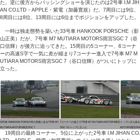
た。逆に後方からパッシングショーを演じたのは2号車 I.M JIH
AN CO.LTD・APPLE・紫電（加藤寛規）だ。7周目には9位、
8周目には8位、13周目には6位までポジションをアップした。
一時は独走態勢を築いた33号車 HANKOOK PORSCHE（影
山正美）だが、7号車 M7 MUTIARA MOTORS雨宮SGC 7（谷
口信輝）が後方に迫ってきた。15周目の5コーナー、6コーナ
ーの高速S字で一気に差が縮まり7コーナー進入で7号車 M7 M
UTIARA MOTORS雨宮SGC 7（谷口信輝）がついにトップに
立った。
33号車 HANKOOK PORSCHEの背後に迫る7号車 M7
7コーナーの進入で7号車 M7 MUTIARA MOTORS雨宮
トップに立ち差を広げ
MUTIARA MOTORS雨宮SGC 7
SGC 7がトップに立った
MOTORS雨宮SGC
19周目の最終コーナー、5位に上がった2号車 I.M JIHAN CO.