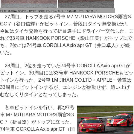
2号車 I.M JIHAN CO.LTD・APPLE・紫電はエンジンが停止したが再始動してコースに戻った
27周目、トップを走る7号車 M7 MUTIARA MOTORS雨宮S
GC 7（谷口信輝）がピットイン。普段はタイヤ無交換だが、
今回はタイヤ交換を行って折目選手にドライバー交代した。こ
れで33号車 HANKOOK PORSCHE（影山正美）がトップに立
ち、2位には74号車 COROLLA Axio apr GT（井口卓人）が続
いた。
28周目、2位を走っていた74号車 COROLLA Axio apr GTが
ピットイン。30周目には33号車 HANKOOK PORSCHEもピッ
トインを行った。2号車 I.M JIHAN CO.LTD・APPLE・紫電は
33周目にピットインするが、エンジンが始動せず、追い上げ
むなしくリタイアとなってしまった。
各車ピットインを行い、再び7号
車 M7 MUTIARA MOTORS雨宮SG
C 7（折目遼）がトップに立った。
74号車 COROLLA Axio apr GT（国