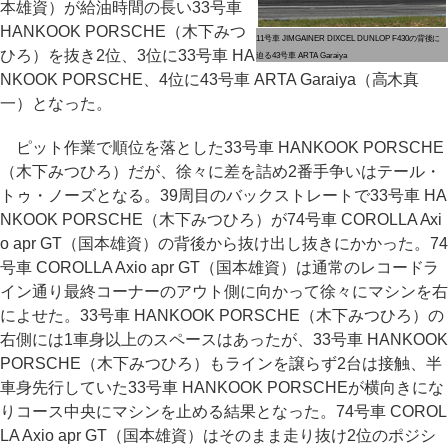
本雄資）が給油時間の長い33号車
HANKOOK PORSCHE（木下みつ
11号車 JIMGAINER DIXCEL DUNLOP F430の背後に
ひろ）を抜き2位、3位に33号車 HA
迫る43号車 ARTA Garaiya
NKOOK PORSCHE、4位に43号車 ARTA Garaiya（高木真
一）となった。
ピット作業で順位を落とした33号車 HANKOOK PORSCHE
（木下みつひろ）だが、徐々に差を詰め2番手争いはテール・
トゥ・ノーズとなる。39周目のバックストレートで33号車 HA
NKOOK PORSCHE（木下みつひろ）が74号車 COROLLA Axi
o apr GT（国本雄資）の背後から抜け出し抜きにかかった。74
号車 COROLLA Axio apr GT（国本雄資）は通常のレコードラ
イン通り最終コーナーのアウト側に向かって徐々にマシンを右
によせた。33号車 HANKOOK PORSCHE（木下みつひろ）の
右側には1車身以上のスペースはあったが、33号車 HANKOOK
PORSCHE（木下みつひろ）もラインを譲らず2台は接触、半
車身先行していた33号車 HANKOOK PORSCHEが横向きにな
りコース中央にマシンを止める結果となった。74号車 COROL
LA Axio apr GT（国本雄資）はそのまま走り抜け2位のポジシ