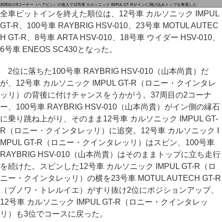
30周目の9コーナー（ヘアピン）の進入で12号車 カルソニック IMPUL GT-Rがインに飛び込みトップを奪還した
全車ピットインを終えた順位は、12号車 カルソニック IMPUL
GT-R、100号車 RAYBRIG HSV-010、23号車 MOTUL AUTEC
H GT-R、8号車 ARTA HSV-010、18号車 ウイダー HSV-010、
6号車 ENEOS SC430となった。
2位に落ちた100号車 RAYBRIG HSV-010（山本尚貴）だ
が、12号車 カルソニック IMPUL GT-R（ロニー・クインタレ
ッリ）の背後に付けチャンスをうかがう。37周目の2コーナ
ー、100号車 RAYBRIG HSV-010（山本尚貴）がイン側の縁石
に乗り跳ね上がり、そのまま12号車 カルソニック IMPUL GT-
R（ロニー・クインタレッリ）に追突。12号車 カルソニック I
MPUL GT-R（ロニー・クインタレッリ）はスピン、100号車
RAYBRIG HSV-010（山本尚貴）はそのままトップに立ち走行
を続けた。スピンした12号車 カルソニック IMPUL GT-R（ロ
ニー・クインタレッリ）の横を23号車 MOTUL AUTECH GT-R
（ブノワ・トレルイエ）がすり抜け2位にポジションアップ、
12号車 カルソニック IMPUL GT-R（ロニー・クインタレッ
リ）も3位でコースに戻った。