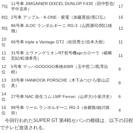
11号車 JIMGAINER DIXCEL DUNLOP F430（田中哲也/
7位
17
平中克幸）
8位
2号車 アップル・K-ONE・紫電（加藤寛規/濱口弘）
15
86号車 JLOC ランボルギーニ RG-3（山西康司/関口雄
9位
12
飛）
10
66号車 triple a Vantage GT2（松田秀士/吉本大樹）
11
位
11
31号車 エヴァンゲリオンRT初号機aprカローラ（嵯峨
11
位
宏紀/松浦孝亮）
12
5号車 マッハGOGOGO車検408R（玉中哲二/黒澤治
8
位
樹）
13
33号車 HANKOOK PORSCHE（木下みつひろ/影山正
8
位
美）
14
27号車 NAC 衛生コム LMP Ferrari（山岸大/小泉洋史）
6
位
15
88号車 リール ランボルギーニ RG-3（余郷敦/細川慎
4
位
弥）
今回行われたSUPER GT 第4戦セパンの模様は、以下の日程
でテレビ放送される。