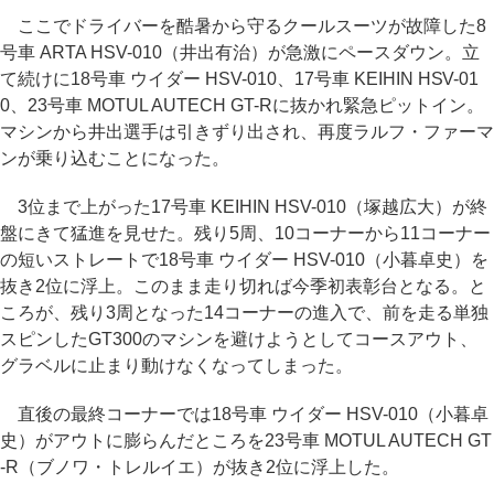
ここでドライバーを酷暑から守るクールスーツが故障した8
号車 ARTA HSV-010（井出有治）が急激にペースダウン。立
て続けに18号車 ウイダー HSV-010、17号車 KEIHIN HSV-01
0、23号車 MOTUL AUTECH GT-Rに抜かれ緊急ピットイン。
マシンから井出選手は引きずり出され、再度ラルフ・ファーマ
ンが乗り込むことになった。
3位まで上がった17号車 KEIHIN HSV-010（塚越広大）が終
盤にきて猛進を見せた。残り5周、10コーナーから11コーナー
の短いストレートで18号車 ウイダー HSV-010（小暮卓史）を
抜き2位に浮上。このまま走り切れば今季初表彰台となる。と
ころが、残り3周となった14コーナーの進入で、前を走る単独
スピンしたGT300のマシンを避けようとしてコースアウト、
グラベルに止まり動けなくなってしまった。
直後の最終コーナーでは18号車 ウイダー HSV-010（小暮卓
史）がアウトに膨らんだところを23号車 MOTUL AUTECH GT
-R（ブノワ・トレルイエ）が抜き2位に浮上した。