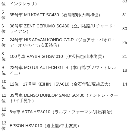
33
位
インタレッリ）
5
35号車 MJ KRAFT SC430（石浦宏明/大嶋和也）
31
位
6
38号車 ZENT CERUMO SC430（立川祐路/リチャード・
30
位
ライアン）
7
24号車 HIS ADVAN KONDO GT-R（ジョアオ・パオロ・
25
位
デ・オリベイラ/安田裕信）
8
100号車 RAYBRIG HSV-010（伊沢拓也/山本尚貴）
21
位
9
23号車 MOTUL AUTECH GT-R（本山哲/ブノワ・トレル
18
位
イエ）
10
12位 17号車 KEIHIN HSV-010（金石年弘/塚越広大）
14
位
11
39号車 DENSO DUNLOP SARD SC430（アンドレ・クー
位
ト/平手晃平）
12
8号車 ARTA HSV-010（ラルフ・ファーマン/井出有治）
位
13
EPSON HSV-010（道上龍/中山友貴）
位