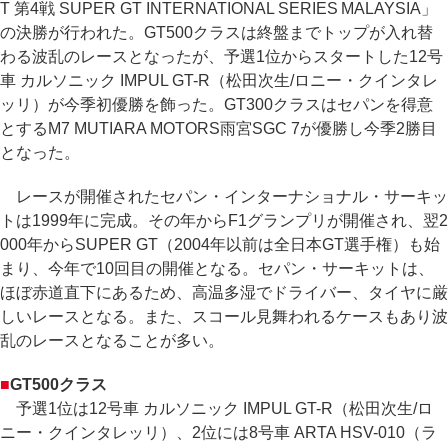
T 第4戦 SUPER GT INTERNATIONAL SERIES MALAYSIA」
の決勝が行われた。GT500クラスは終盤までトップが入れ替
わる波乱のレースとなったが、予選1位からスタートした12号
車 カルソニック IMPUL GT-R（松田次生/ロニー・クインタレ
ッリ）が今季初優勝を飾った。GT300クラスはセパンを得意
とするM7 MUTIARA MOTORS雨宮SGC 7が優勝し今季2勝目
となった。
レースが開催されたセパン・インターナショナル・サーキッ
トは1999年に完成。その年からF1グランプリが開催され、翌2
000年からSUPER GT（2004年以前は全日本GT選手権）も始
まり、今年で10回目の開催となる。セパン・サーキットは、
ほぼ赤道直下にあるため、高温多湿でドライバー、タイヤに厳
しいレースとなる。また、スコール見舞われるケースもあり波
乱のレースとなることが多い。
■
GT500クラス
予選1位は12号車 カルソニック IMPUL GT-R（松田次生/ロ
ニー・クインタレッリ）、2位には8号車 ARTA HSV-010（ラ