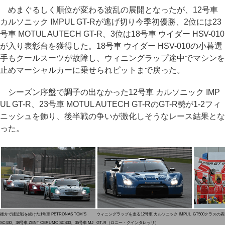
めまぐるしく順位が変わる波乱の展開となったが、12号車
カルソニック IMPUL GT-Rが逃げ切り今季初優勝、2位には23
号車 MOTUL AUTECH GT-R、3位は18号車 ウイダー HSV-010
が入り表彰台を獲得した。18号車 ウイダー HSV-010の小暮選
手もクールスーツが故障し、ウィニングラップ途中でマシンを
止めマーシャルカーに乗せられピットまで戻った。
シーズン序盤で調子の出なかった12号車 カルソニック IMP
UL GT-R、23号車 MOTUL AUTECH GT-RのGT-R勢が1-2フィ
ニッシュを飾り、後半戦の争いが激化しそうなレース結果とな
った。
後方で接近戦を続けた1号車 PETRONAS TOM'S
ウィニングラップを走る12号車 カルソニック IMPUL
GT500クラスの
SC430、38号車 ZENT CERUMO SC430、35号車 MJ
GT-R（ロニー・クインタレッリ）