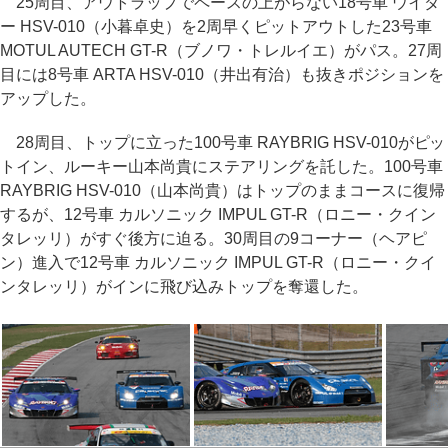
25周目、アウトラップでペースの上がらない18号車 ウイダ
ー HSV-010（小暮卓史）を2周早くピットアウトした23号車
MOTUL AUTECH GT-R（ブノワ・トレルイエ）がパス。27周
目には8号車 ARTA HSV-010（井出有治）も抜きポジションを
アップした。
28周目、トップに立った100号車 RAYBRIG HSV-010がピッ
トイン、ルーキー山本尚貴にステアリングを託した。100号車
RAYBRIG HSV-010（山本尚貴）はトップのままコースに復帰
するが、12号車 カルソニック IMPUL GT-R（ロニー・クイン
タレッリ）がすぐ後方に迫る。30周目の9コーナー（ヘアピ
ン）進入で12号車 カルソニック IMPUL GT-R（ロニー・クイ
ンタレッリ）がインに飛び込みトップを奪還した。