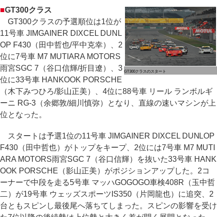
■
GT300クラス
GT300クラスの予選順位は1位が
11号車 JIMGAINER DIXCEL DUNL
OP F430（田中哲也/平中克幸）、2
位に7号車 M7 MUTIARA MOTORS
雨宮SGC 7（谷口信輝/折目遼）、3
GT300クラスのスタート
位に33号車 HANKOOK PORSCHE
（木下みつひろ/影山正美）、4位に88号車 リール ランボルギ
ーニ RG-3（余郷敦/細川慎弥）となり、直線の速いマシンが上
位となった。
スタートは予選1位の11号車 JIMGAINER DIXCEL DUNLOP
F430（田中哲也）がトップをキープ、2位には7号車 M7 MUTI
ARA MOTORS雨宮SGC 7（谷口信輝）を抜いた33号車 HANK
OOK PORSCHE（影山正美）がポジションアップした。2コ
ーナーで中段を走る5号車 マッハGOGOGO車検408R（玉中哲
二）が19号車 ウェッズスポーツIS350（片岡龍也）に追突、2
台ともスピンし最後尾へ落ちてしまった。スピンの影響を受け