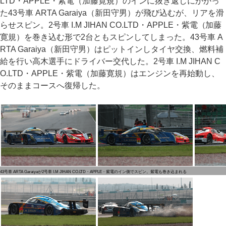
LTD・APPLE・紫電（加藤寛規）のインに抜き返しにかかっ
た43号車 ARTA Garaiya（新田守男）が飛び込むが、リアを滑
らせスピン。2号車 I.M JIHAN CO.LTD・APPLE・紫電（加藤
寛規）を巻き込む形で2台ともスピンしてしまった。43号車 A
RTA Garaiya（新田守男）はピットインしタイヤ交換、燃料補
給を行い高木選手にドライバー交代した。2号車 I.M JIHAN C
O.LTD・APPLE・紫電（加藤寛規）はエンジンを再始動し、
そのままコースへ復帰した。
43号車 ARTA Garaiyaが2号車 I.M JIHAN CO.LTD・APPLE・紫電のイン側でスピン。紫電も巻き込まれる