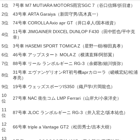
1位
7号車 M7 MUTIARA MOTORS雨宮SGC 7（谷口信輝/折目遼）
2位
43号車 ARTA Garaiya（新田守男/高木真一）
3位
74号車 COROLLA Axio apr GT（井口卓人/国本雄資）
11号車 JIMGAINER DIXCEL DUNLOP F430（田中哲也/平中克
4位
幸）
5位
3号車 HASEMI SPORT TOMICA Z（星野一樹/柳田真孝）
6位
46号車 アップスタート MOLA Z（横溝直輝/阿部翼）
7位
88号車 リール ランボルギーニ RG-3（余郷敦/細川慎弥）
31号車 エヴァンゲリオンRT初号機aprカローラ（嵯峨宏紀/松浦
8位
孝亮）
9位
19号車 ウェッズスポーツIS350（織戸学/片岡龍也）
10
27号車 NAC 衛生コム LMP Ferrari（山岸大/小泉洋史）
位
11
87号車 JLOC ランボルギーニ RG-3（井入宏之/坂本祐也）
位
12
66号車 triple a Vantage GT2（松田秀士/吉本大樹）
位
13