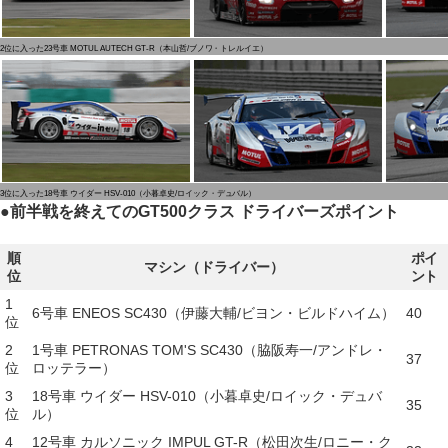
2位に入った23号車 MOTUL AUTECH GT-R（本山哲/ブノワ・トレルイエ）
3位に入った18号車 ウイダー HSV-010（小暮卓史/ロイック・デュバル）
●
前半戦を終えてのGT500クラス ドライバーズポイント
順
ポイ
マシン（ドライバー）
位
ント
1
6号車 ENEOS SC430（伊藤大輔/ビヨン・ビルドハイム）
40
位
2
1号車 PETRONAS TOM'S SC430（脇阪寿一/アンドレ・
37
位
ロッテラー）
3
18号車 ウイダー HSV-010（小暮卓史/ロイック・デュバ
35
位
ル）
4
12号車 カルソニック IMPUL GT-R（松田次生/ロニー・ク