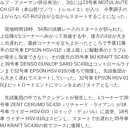
ルフ・ファーマン/井出有治）、3位には23号車 MOTUL AUTE
CH GT-R（本山哲/ブノワ・トレルイエ）が入り、今季調子の
上がらないGT-Rの2台が上位からスタートすることになった。
現地時間16時、54周の決勝レースのスタートが切られた。
上位陣が1コーナーへ向かって加速する中、後方の3台が大き
く出遅れた。最終コーナーを立ち上がったところで予選11番
手の32号車 EPSON HSV-010（道上龍）に駆動系のトラブル
が発生し加速できない。その後方の35号車 MJ KRAFT SC430
と39号車 DENSO DUNLOP SARD SC430はコントロールライ
ンまで32号車 EPSON HSV-010の後ろで我慢し、先頭集団か
ら大きく遅れてスタートしていった。32号車 EPSON HSV-01
0はピットロードエンドにマシンを止めリタイアとなった。
先頭集団の中でもアクシデントが発生した。1コーナーで38
号車 ZENT CERUMO SC430（リチャード・ライアン）が18
号車 ウイダー HSV-010（ロイック・デュバル）に追突。18号
車 ウイダー HSV-010はスピンし、スタートで出遅れた35号車
MJ KRAFT SC430の前でコースに復帰した。