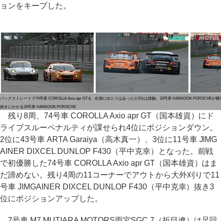
ョンをキープした。
バックストレートで74号車 COROLLA Axio apr GTを
右側にゆとりはあったが2台は接触、33号車 HANKOOK PORSCHEが
抜きにかかる33号車 HANKOOK PORSCHE
残り8周、74号車 COROLLA Axio apr GT（国本雄資）にド
ライブスルーペナルティが課せられ4位にポジションダウン。
2位に43号車 ARTA Garaiya（高木真一）、3位に11号車 JIMG
AINER DIXCEL DUNLOP F430（平中克幸）となった。前戦
で初優勝した74号車 COROLLA Axio apr GT（国本雄資）はま
だ諦めない。残り4周の11コーナーでアウトから大外刈りで11
号車 JIMGAINER DIXCEL DUNLOP F430（平中克幸）抜き3
位にポジションアップした。
7号車 M7 MUTIARA MOTORS雨宮SGC 7（折目遼）は足回