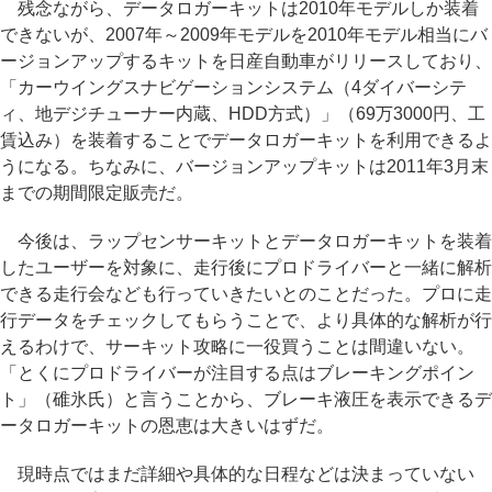
残念ながら、データロガーキットは2010年モデルしか装着
できないが、2007年～2009年モデルを2010年モデル相当にバ
ージョンアップするキットを日産自動車がリリースしており、
「カーウイングスナビゲーションシステム（4ダイバーシテ
ィ、地デジチューナー内蔵、HDD方式）」（69万3000円、工
賃込み）を装着することでデータロガーキットを利用できるよ
うになる。ちなみに、バージョンアップキットは2011年3月末
までの期間限定販売だ。
今後は、ラップセンサーキットとデータロガーキットを装着
したユーザーを対象に、走行後にプロドライバーと一緒に解析
できる走行会なども行っていきたいとのことだった。プロに走
行データをチェックしてもらうことで、より具体的な解析が行
えるわけで、サーキット攻略に一役買うことは間違いない。
「とくにプロドライバーが注目する点はブレーキングポイン
ト」（碓氷氏）と言うことから、ブレーキ液圧を表示できるデ
ータロガーキットの恩恵は大きいはずだ。
現時点ではまだ詳細や具体的な日程などは決まっていない