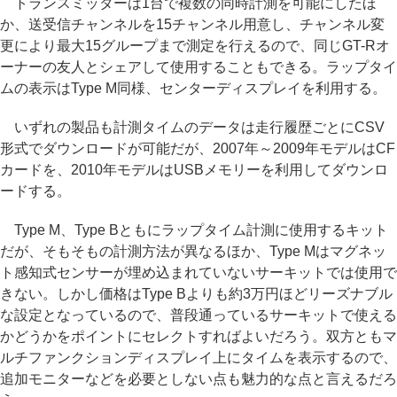
トランスミッターは1台で複数の同時計測を可能にしたほ
か、送受信チャンネルを15チャンネル用意し、チャンネル変
更により最大15グループまで測定を行えるので、同じGT-Rオ
ーナーの友人とシェアして使用することもできる。ラップタイ
ムの表示はType M同様、センターディスプレイを利用する。
いずれの製品も計測タイムのデータは走行履歴ごとにCSV
形式でダウンロードが可能だが、2007年～2009年モデルはCF
カードを、2010年モデルはUSBメモリーを利用してダウンロ
ードする。
Type M、Type Bともにラップタイム計測に使用するキット
だが、そもそもの計測方法が異なるほか、Type Mはマグネッ
ト感知式センサーが埋め込まれていないサーキットでは使用で
きない。しかし価格はType Bよりも約3万円ほどリーズナブル
な設定となっているので、普段通っているサーキットで使える
かどうかをポイントにセレクトすればよいだろう。双方ともマ
ルチファンクションディスプレイ上にタイムを表示するので、
追加モニターなどを必要としない点も魅力的な点と言えるだろ