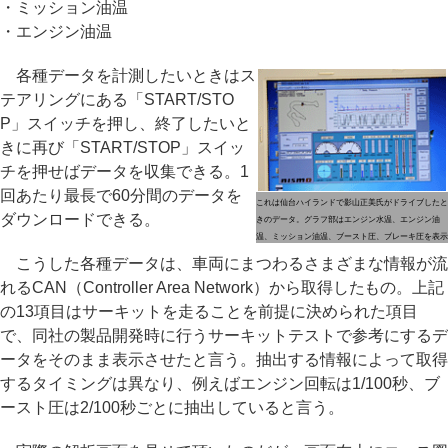
・ミッション油温
・エンジン油温
各種データを計測したいときはス
テアリングにある「START/STO
P」スイッチを押し、終了したいと
きに再び「START/STOP」スイッ
チを押せばデータを収集できる。1
回あたり最長で60分間のデータを
これは仙台ハイランドで影山正美氏がドライブしたと
ダウンロードできる。
きのデータ。グラフ部はエンジン水温、エンジン油
温、ミッション油温、ブースト圧、ブレーキ圧を表示
こうした各種データは、車両にまつわるさまざまな情報が流
れるCAN（Controller Area Network）から取得したもの。上記
の13項目はサーキットを走ることを前提に決められた項目
で、同社の製品開発時に行うサーキットテストで参考にするデ
ータをそのまま表示させたと言う。抽出する情報によって取得
するタイミングは異なり、例えばエンジン回転は1/100秒、ブ
ースト圧は2/100秒ごとに抽出していると言う。