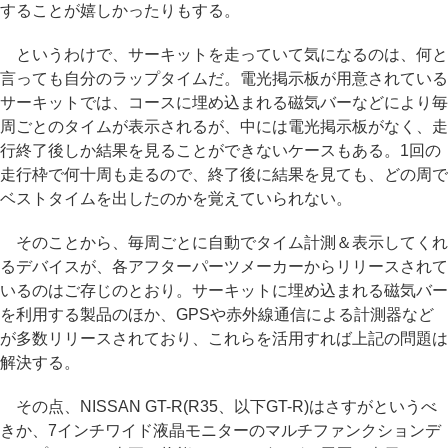
することが嬉しかったりもする。
というわけで、サーキットを走っていて気になるのは、何と
言っても自分のラップタイムだ。電光掲示板が用意されている
サーキットでは、コースに埋め込まれる磁気バーなどにより毎
周ごとのタイムが表示されるが、中には電光掲示板がなく、走
行終了後しか結果を見ることができないケースもある。1回の
走行枠で何十周も走るので、終了後に結果を見ても、どの周で
ベストタイムを出したのかを覚えていられない。
そのことから、毎周ごとに自動でタイム計測＆表示してくれ
るデバイスが、各アフターパーツメーカーからリリースされて
いるのはご存じのとおり。サーキットに埋め込まれる磁気バー
を利用する製品のほか、GPSや赤外線通信による計測器など
が多数リリースされており、これらを活用すれば上記の問題は
解決する。
その点、NISSAN GT-R(R35、以下GT-R)はさすがというべ
きか、7インチワイド液晶モニターのマルチファンクションデ