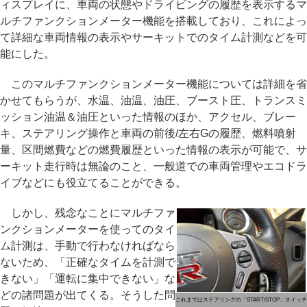
ィスプレイに、車両の状態やドライビングの履歴を表示するマ
ルチファンクションメーター機能を搭載しており、これによっ
て詳細な車両情報の表示やサーキットでのタイム計測などを可
能にした。
このマルチファンクションメーター機能については詳細を省
かせてもらうが、水温、油温、油圧、ブースト圧、トランスミ
ッション油温＆油圧といった情報のほか、アクセル、ブレー
キ、ステアリング操作と車両の前後/左右Gの履歴、燃料噴射
量、区間燃費などの燃費履歴といった情報の表示が可能で、サ
ーキット走行時は無論のこと、一般道での車両管理やエコドラ
イブなどにも役立てることができる。
しかし、残念なことにマルチファ
ンクションメーターを使ってのタイ
ム計測は、手動で行わなければなら
ないため、「正確なタイムを計測で
きない」「運転に集中できない」な
どの諸問題が出てくる。そうした問
これまではステアリングの「START/STOP」スイッチ