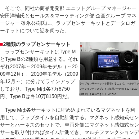
そこで、同社の商品開発部 ユニットグループ マネージャー
安田洋輔氏とセールス＆マーケティング部 企画グループ マネ
ージャー 碓氷公樹氏に、ラップセンサーキットとデータロガ
ーキットについて話を伺った。
■
2種類のラップセンサーキット
ラップセンサーキットはType M
とType Bの2種類を用意する。それ
ぞれ2007年～2009年モデル（～20
09年12月）、2010年モデル（2009
年12月～）に分けてラインアップ
ラップセンサーキットを装着することで、マルチファ
しており、Type Mは各7万8750
ンクションディスプレイに毎周ごとのタイム（1/100
秒単位）を表示できるようになる
円、Type Bは各10万8150円だ。
Type Mは各サーキットに埋め込まれているマグネットを利
用して、ラップタイムを自動計測する。マグネット感知式セン
サーとハーネスのセットで、車両外側にマグネット感知式セン
サーを取り付ければタイム計測でき、マルチファンクションデ