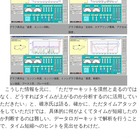
グラフ表示は「速度、エンジン回転」
グラフ表示は「左右G、ステアリング舵角、アクセル
開度」
グラフ表示は「エンジン水温、エンジン油温、ミッシ
グラフ表示は「速度、前後G」
ョン油温、ブースト圧、ブレーキ圧」
こうした情報を元に、「ただサーキットを漠然と走るのでは
なく、どうすればタイムが上がるのか分析するのに活用してい
ただきたい」と、碓氷氏は語る。確かに、ただタイムアタック
をしていただけでは、具体的に何がよくてタイムが短縮したの
か判断するのは難しい。データロガーキットで解析を行うこと
で、タイム短縮へのヒントを見出せるわけだ。