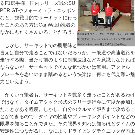
るF1選手権、国内シリーズ戦のSU
PER GTやフォーミュラ・ニッポン
など、観戦目的でサーキットに行っ
たことのある方はCar Watch読者の
なかにもたくさんいることだろう。
商品開発部 ユニットグループ マネージャー 安田洋輔
氏（写真左）とセールス＆マーケティング部 企画グ
しかし、サーキットでの醍醐味と
ループ マネージャー 碓氷公樹氏に話を伺った
言えば自分で走ることではないだろうか。一般道や高速道路を
走行する際、当たり前のように制限速度などを意識しなければ
ならないが、サーキットでそんな気づかいは無用。アクセル、
ブレーキを思いのまま踏めるという快楽は、何にも代え難い魅
力といえよう。
かくいう筆者も、サーキットを数多く走ったことがあるわけ
ではなく、タイムアタック形式のフリー走行会に何度か参加し
たことがある程度。しかし、自分のクルマで限界まで攻めるこ
とができるので、タイヤの性能やブレーキングポイントなどの
限界を知ることができた。その限界を知れば知るほどタイムの
安定性につながるし、なによりドライビングテクニックが向上