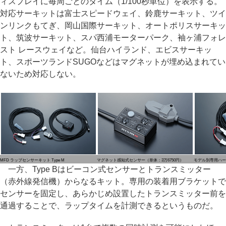
ィスプレイに毎周ごとのタイム（1/100秒単位）を表示する。
対応サーキットは富士スピードウェイ、鈴鹿サーキット、ツイ
ンリンクもてぎ、岡山国際サーキット、オートポリスサーキッ
ト、筑波サーキット、スパ西浦モーターパーク、袖ヶ浦フォレ
スト レースウェイなど。仙台ハイランド、エビスサーキッ
ト、スポーツランドSUGOなどはマグネットが埋め込まれてい
ないため対応しない。
MFD ラップセンサーキット Type M
マグネット感知式センサー（単体：3万6750円）
モデル別専用ハーネ
一方、Type Bはビーコン式センサーとトランスミッター
（赤外線発信機）からなるキット。専用の装着用ブラケットで
センサーを固定し、あらかじめ設置したトランスミッター前を
通過することで、ラップタイムを計測できるというものだ。