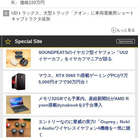
R」 価格220万円
UDトラックス、大型トラック「クオン」に車両運搬用ショート
キャブトラクタ追加
もっと見る
Special Site
SOUNDPEATSのイヤカフ型イヤフォン「UU2
イヤーカフ」をイヤカフマニアが語る
マウス、RTX 5060 Ti搭載ゲーミングPCが7万
5,000円オフで30万円台！
メモリ32GBでも予算内。産経新聞社がAMD R
yzen搭載dynabookを2千台導入
エントリーなのに脅威の実力!「Osprey」Nobl
e Audioワイヤレスイヤフォン4機種を一気に聴
く