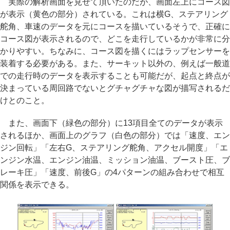
実際の解析画面を見せて頂いたのだが、画面左上にコース図
が表示（黄色の部分）されている。これは横G、ステアリング
舵角、車速のデータを元にコースを描いているそうで、正確に
コース図が表示されるので、どこを走行しているかが非常に分
かりやすい。ちなみに、コース図を描くにはラップセンサーを
装着する必要がある。また、サーキット以外の、例えば一般道
での走行時のデータを表示することも可能だが、起点と終点が
決まっている周回路でないとグチャグチャな図が描写されるだ
けとのこと。
また、画面下（緑色の部分）に13項目全てのデータが表示
されるほか、画面上のグラフ（白色の部分）では「速度、エン
ジン回転」「左右G、ステアリング舵角、アクセル開度」「エ
ンジン水温、エンジン油温、ミッション油温、ブースト圧、ブ
レーキ圧」「速度、前後G」の4パターンの組み合わせで相互
関係を表示できる。