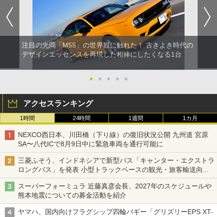
注目の光岡「M55」の世界観に触れた！ 古きよき時代の
デザインエッセンスを再現した相棒にしたくなる1台
●
●
●
●
●
アクセスランキング
1時間
24時間
1週間
1カ月
NEXCO西日本、川田橋（下り線）の復旧状況公開 九州道 宮原
SA〜八代ICで8月9日中に緊急車両を通行可能に
三菱ふそう、インドネシアで新型バス「キャンター・エクストラ
ロングバス」を発表 小型トラックベースの観光・旅客輸送向け
バス
スーパーフォーミュラ 近藤真彦会長、2027年のスケジュールや
熊本地震についての募金活動を紹介
ヤマハ、国内向けフラグシップ四輪バギー「グリズリーEPS XT-