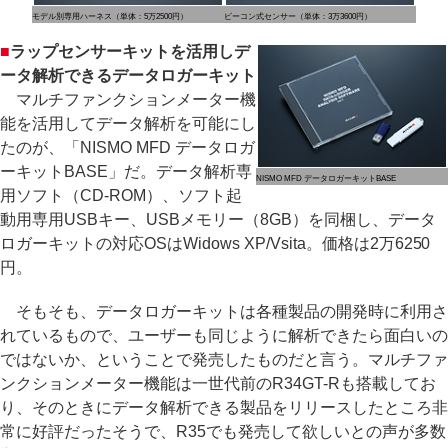
モデル別専用ハーネス（単体：5万2500円）
ビーコン式センサー（単体：3万3600円）
■
ラップセンサーキットを活用しデ
ータ解析できるデータロガーキット
マルチファンクションメーター機
能を活用してデータ解析を可能にし
たのが、「NISMO MFD データロガ
ーキットBASE」だ。データ解析専
NISMO MFD データロガーキットBASE
用ソフト（CD-ROM）、ソフト起
動用専用USBキー、USBメモリー（8GB）を同梱し、データ
ロガーキットの対応OSはWidows XP/Vsita。価格は2万6250
円。
そもそも、データロガーキットは各種製品の開発時に利用さ
れているもので、ユーザーも同じように解析できたら面白いの
ではないか、ということで発売したものだと言う。マルチファ
ンクションメーター機能は一世代前のR34GT-Rも搭載してお
り、そのときにデータ解析できる製品をリリースしたところ非
常に好評だったそうで、R35でも発売して欲しいとの声が多数