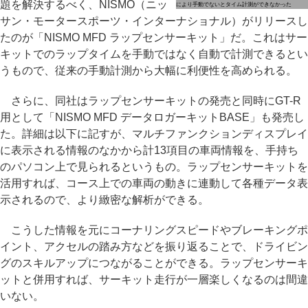
題を解決するべく、NISMO（ニッ
により手動でないとタイム計測ができなかった
サン・モータースポーツ・インターナショナル）がリリースし
たのが「NISMO MFD ラップセンサーキット」だ。これはサー
キットでのラップタイムを手動ではなく自動で計測できるとい
うもので、従来の手動計測から大幅に利便性を高められる。
さらに、同社はラップセンサーキットの発売と同時にGT-R
用として「NISMO MFD データロガーキットBASE」も発売し
た。詳細は以下に記すが、マルチファンクションディスプレイ
に表示される情報のなかから計13項目の車両情報を、手持ち
のパソコン上で見られるというもの。ラップセンサーキットを
活用すれば、コース上での車両の動きに連動して各種データ表
示されるので、より緻密な解析ができる。
こうした情報を元にコーナリングスピードやブレーキングポ
イント、アクセルの踏み方などを振り返ることで、ドライビン
グのスキルアップにつながることができる。ラップセンサーキ
ットと併用すれば、サーキット走行が一層楽しくなるのは間違
いない。