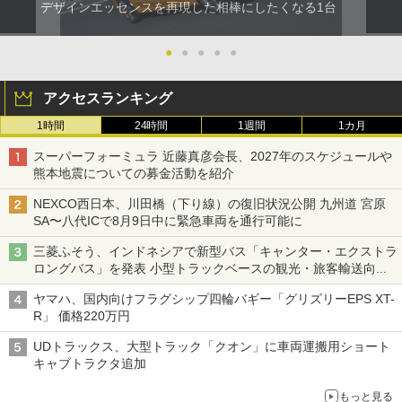
デザインエッセンスを再現した相棒にしたくなる1台
●
●
●
●
●
アクセスランキング
1時間
24時間
1週間
1カ月
スーパーフォーミュラ 近藤真彦会長、2027年のスケジュールや
熊本地震についての募金活動を紹介
NEXCO西日本、川田橋（下り線）の復旧状況公開 九州道 宮原
SA〜八代ICで8月9日中に緊急車両を通行可能に
三菱ふそう、インドネシアで新型バス「キャンター・エクストラ
ロングバス」を発表 小型トラックベースの観光・旅客輸送向け
バス
ヤマハ、国内向けフラグシップ四輪バギー「グリズリーEPS XT-
R」 価格220万円
UDトラックス、大型トラック「クオン」に車両運搬用ショート
キャブトラクタ追加
もっと見る