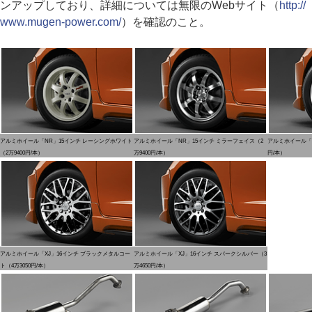
ンアップしており、詳細については無限のWebサイト（
http://
www.mugen-power.com/
）を確認のこと。
アルミホイール「NR」15インチ レーシングホワイト
アルミホイール「NR」15インチ ミラーフェイス（2
アルミホイール「N
（2万9400円/本）
万9400円/本）
円/本）
アルミホイール「XJ」16インチ ブラックメタルコー
アルミホイール「XJ」16インチ スパークシルバー（3
ト（4万3050円/本）
万4650円/本）