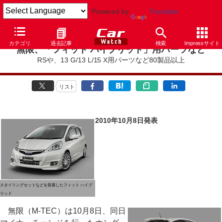
Powered by
Translate
カテゴリ
過去記事
検索
Impressサイト
無限、「フィット ハイブリッド」用パーツなど
RSや、13 G/13 L/15 X用パーツなど80製品以上
リスト
2010年10月8日発表
スタイリングセットなどを装着したフィット ハイブ
リッド
無限（M-TEC）は10月8日、同日