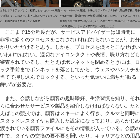
さらにリフトアップして、顧客とともにクルマの底面
エンジンルームの確認。本来はリフトアップする前に
競技終了後、選手
を確認する。このとき、足下に気をつけるようにな
やるのだが、緊張のせいか順番を間違えた。しかし、
るときに、持って
ど、顧客の安全を気遣うことも重要
順番はさほど重要ではないようだ。このアウディ豊橋
といった講評が伝
の今泉選手は、サービス部門2位に入賞したのだ
ここまで15分程度だが、サービスアドバイザーは短時間に
非常に多くのプロセスをこなさなければならないことが、お分
かりいただけると思う。しかも、プロセスを淡々とこなせばい
いわけではない。適切なアイコンタクトや表情、喋り方なども
審査されているし、たとえばボンネットを閉めるときには、ロ
ック手前までボンネットを落としてから、ウェスやハンカチを
当てて押し込んでロックする、といった気遣いに満ちた“振る
舞い”が必要だ。
また、会話しながら顧客の趣味嗜好、生活習慣を知り、それ
らに合わせたサービスや製品を紹介しなければならない。たと
えばこの競技では、顧客はスキーによく行き、クルマと同時に
スタッドレスタイヤも購入した設定になっており、あらかじめ
渡されている顧客ファイルにもその情報が入っている。会話の
中で、タイヤの交換の要不要を聞いたり、キャリアなどの用品