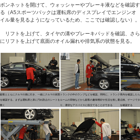
ボンネットを開けて、ウォッシャーやブレーキ液などを確認す
る（A5スポーツバックは運転席のディスプレイでエンジンオ
イル量を見るようになっているため、ここでは確認しない）。
リフトを上げて、タイヤの溝やブレーキパッドを確認、さら
にリフトを上げて底面のオイル漏れや排気系の状態を見る。
顧客とともにクルマの側に行き、一緒にクルマの状態
トランクの中のランプなどを確認。同時に、トランク
車内を確認したら
を確認する。まずは運転席と床に汚れ防止のシートを
ルームの荷物などから顧客の趣味嗜好や生活を推し量
点検。ゲージでタ
敷く
り、適切なアドバイスに役立てることができる
を確認する