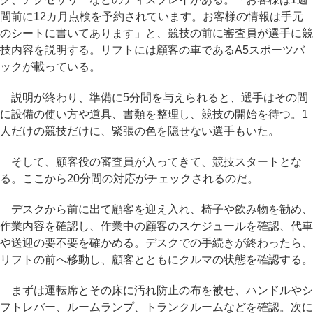
間前に12カ月点検を予約されています。お客様の情報は手元
のシートに書いてあります」と、競技の前に審査員が選手に競
技内容を説明する。リフトには顧客の車であるA5スポーツバ
ックが載っている。
説明が終わり、準備に5分間を与えられると、選手はその間
に設備の使い方や道具、書類を整理し、競技の開始を待つ。1
人だけの競技だけに、緊張の色を隠せない選手もいた。
そして、顧客役の審査員が入ってきて、競技スタートとな
る。ここから20分間の対応がチェックされるのだ。
デスクから前に出て顧客を迎え入れ、椅子や飲み物を勧め、
作業内容を確認し、作業中の顧客のスケジュールを確認、代車
や送迎の要不要を確かめる。デスクでの手続きが終わったら、
リフトの前へ移動し、顧客とともにクルマの状態を確認する。
まずは運転席とその床に汚れ防止の布を被せ、ハンドルやシ
フトレバー、ルームランプ、トランクルームなどを確認。次に