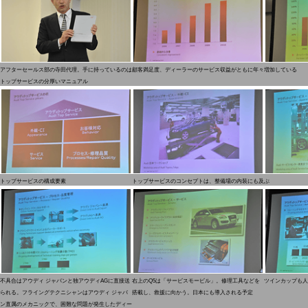
アフターセールス部の寺田代理。手に持っているのは
顧客満足度、ディーラーのサービス収益がともに年々増加している
トップサービスの分厚いマニュアル
トップサービスの構成要素
トップサービスのコンセプトは、整備場の内装にも及ぶ
不具合はアウディ ジャパンと独アウディAGに直接送
右上のQ5は「サービスモービル」。修理工具などを
ツインカップも人
られる。フライングテクニシャンはアウディ ジャパ
搭載し、救援に向かう。日本にも導入される予定
ン直属のメカニックで、困難な問題が発生したディー