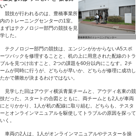
い”
競技が行われるのは、豊橋事業所
内のトレーニングセンターの1室。
まずはテクノロジー部門の競技を見
学した。
豊橋事業所のトレーニングセンター
テクノロジー部門の競技は、エンジンがかからないA5スポ
ーツバックを修理することと、机の上に用意された配線のトラ
ブルを見つけ出すこと、2つの課題を60分以内にこなす。2チ
ームが同時に行うが、どちらが早いか、どちらが修理に成功し
たかで勝敗が決まるわけではない。
見学した回はアウディ横浜青葉チームと、アウディ名東の競
技だった。スタートの合図とともに、両チームとも2人が車両
にとりかかり、1人が机の配線に取り組む。どちらも、テスタ
ーとオンラインマニュアルを駆使してトラブルの原因を探って
いく。
車両の2人は、1人がオンラインマニュアルやテスターを操