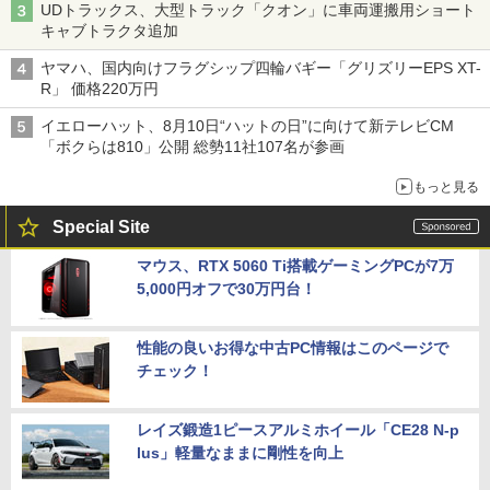
UDトラックス、大型トラック「クオン」に車両運搬用ショート
キャブトラクタ追加
ヤマハ、国内向けフラグシップ四輪バギー「グリズリーEPS XT-
R」 価格220万円
イエローハット、8月10日“ハットの日”に向けて新テレビCM
「ボクらは810」公開 総勢11社107名が参画
もっと見る
Special Site
マウス、RTX 5060 Ti搭載ゲーミングPCが7万
5,000円オフで30万円台！
性能の良いお得な中古PC情報はこのページで
チェック！
レイズ鍛造1ピースアルミホイール「CE28 N-p
lus」軽量なままに剛性を向上