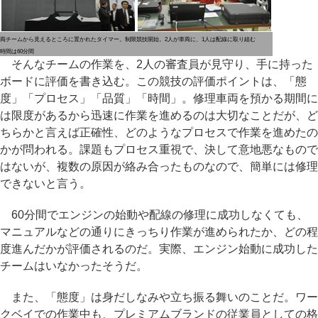
両チームから見えるところに置かれたタイマー。制限
競技開始。2人が車両に、1人は配線に取り組む
時間は60分間
そんなチームの作業を、2人の審査員が見守り、手に持った
ボードに評価を書き込む。この競技の評価ポイントは、「態
度」「プロセス」「品質」「時間」。修理車両を預かる期間に
は限度があるから迅速に作業を進めるのは大切なことだが、ど
ちらかと言えば正確性、どのようなプロセスで作業を進めたの
かが問われる。課題もプロセス重視で、決して意地悪なもので
はないが、複数の原因が絡み合ったものなので、簡単には修理
できないと言う。
60分間でエンジンの始動や配線の修理に成功しなくても、
マニュアルなどの通りにきっちり作業が進められたか、どの程
度進んだかが評価されるのだ。実際、エンジン始動に成功した
チームはいなかったそうだ。
また、「態度」は身だしなみや立ち振る舞いのことだ。ワー
クベイでの作業中も、プレミアムブランドの従業員としての格