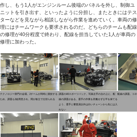
作し、もう1人がエンジンルーム後端のパネルを外し、制御ユ
ニットを引き出す、といったように分担し、またときにはテス
ターなどを見ながら相談しながら作業を進めていく。車両の修
理にはチームワークも要求されるのだ。どちらのチームも配線
の修理が40分程度で終わり、配線を担当していた1人が車両の
修理に加わった。
テクノロジー部門の会場。2チームが同時に競技する
課題のA5スポーツバック。写真左手の台の上に、配
配線の課題。コネ
ため、課題も2組用意され、間が衝立で仕切られる
線の課題がある。選手の作業を邪魔せず公平を保てる
よう、選手と審査員以外は白いチェーンから先には入
れない