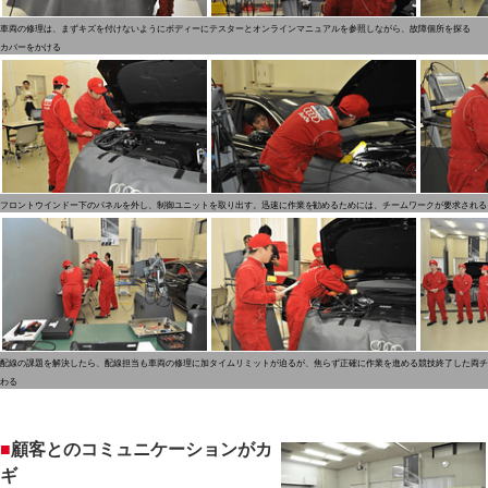
車両の修理は、まずキズを付けないようにボディーに
テスターとオンラインマニュアルを参照しながら、故障個所を探る
カバーをかける
フロントウインドー下のパネルを外し、制御ユニットを取り出す。迅速に作業を勧めるためには、チームワークが要求される
配線の課題を解決したら、配線担当も車両の修理に加
タイムリミットが迫るが、焦らず正確に作業を進める
競技終了した両チ
わる
■
顧客とのコミュニケーションがカ
ギ