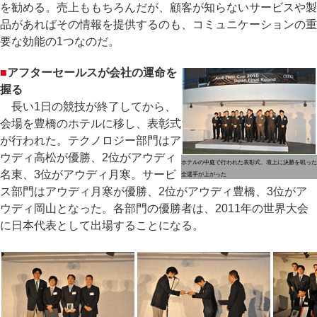
を勧める。売上ももちろんだが、顧客が知らないサービスや製
品があればその情報を提供するのも、コミュニケーションの重
要な効能の1つなのだ。
■
アフターセールスが会社の運命を
握る
長い1日の競技が終了してから、
会場を豊橋のホテルに移し、表彰式
が行われた。テクノロジー部門はア
ウディ高松が優勝、2位がアウディ
ホテルの中庭で行われた表彰式。壇上に決勝を戦った
名東、3位がアウディ月寒。サービ
全選手が上がった
ス部門はアウディ月寒が優勝、2位がアウディ豊橋、3位がア
ウディ岡山となった。各部門の優勝者は、2011年の世界大会
に日本代表として出場することになる。