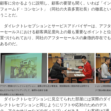
顧客に分かるように説明し、顧客の要望も聞く。いわば「イン
フォームド・コンセント」（同社の大喜多寛社長）の徹底とい
うことだ。
ダイレクトレセプションとサービスアドバイザーは、アフタ
ーセールスにおける顧客満足度向上の最も重要なポイントと位
置づけられており、同社のアフターセールスの象徴的存在でも
あるのだ。
アウディ豊洲のダイレクトレセプション。顧客が持ち
左が審査員。競技開始前に競技内容を説明する
いよいよ競技開始
込んだクルマをリフトアップして、修理や点検する個
クで飲み物を勧め
所を顧客とともに確かめる
ダイレクトレセプションに見立てられた部屋には実際のダイ
レクトレセプションと同じようにリフトや応対のためのデス
ク、アクセサリーなどのディスプレイがある。「お客様は1週