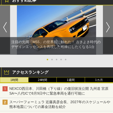
おすすめ記事
注目の光岡「M55」の世界観に触れた！ 古きよき時代の
デザインエッセンスを再現した相棒にしたくなる1台
●
●
●
●
●
アクセスランキング
1時間
24時間
1週間
1カ月
NEXCO西日本、川田橋（下り線）の復旧状況公開 九州道 宮原
SA〜八代ICで8月9日中に緊急車両を通行可能に
スーパーフォーミュラ 近藤真彦会長、2027年のスケジュールや
熊本地震についての募金活動を紹介