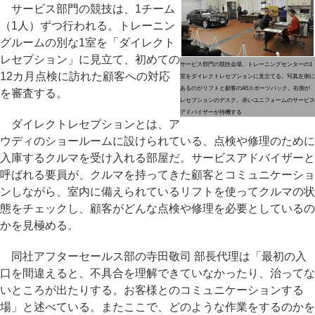
サービス部門の競技は、1チーム
（1人）ずつ行われる。トレーニン
グルームの別な1室を「ダイレクト
レセプション」に見立て、初めての
サービス部門の競技会場。トレーニングセンターの1
12カ月点検に訪れた顧客への対応
室をダイレクトレセプションに見立てる。写真左側に
あるのがリフトと顧客のA5スポーツバック。右側が
を審査する。
レセプションのデスク。赤いユニフォームのサービス
アドバイザーが待機する
ダイレクトレセプションとは、ア
ウディのショールームに設けられている、点検や修理のために
入庫するクルマを受け入れる部屋だ。サービスアドバイザーと
呼ばれる要員が、クルマを持ってきた顧客とコミュニケーショ
ンしながら、室内に備えられているリフトを使ってクルマの状
態をチェックし、顧客がどんな点検や修理を必要としているの
かを見極める。
同社アフターセールス部の寺田敬司 部長代理は「最初の入
口を間違えると、不具合を理解できていなかったり、治ってな
いところが出たりする。お客様とのコミュニケーションする
場」と述べている。またここで、どのような作業をするのかを