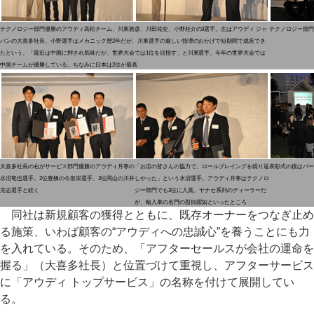
テクノロジー部門優勝のアウディ高松チーム、川東敦彦、川田祐史、小野桂介の3選手。左はアウディ ジャ
テクノロジー部門
パンの大喜多社長。小野選手はメカニック歴2年だが、川東選手の厳しい指導のおかげで短期間で成長でき
たという。「最近は中国に押され気味だが、世界大会では1位を目指す」と川東選手。今年の世界大会では
中国チームが優勝している。ちなみに日本は2位が最高
大喜多社長の右がサービス部門優勝のアウディ月寒の
「お店の皆さんの協力で、ロールプレイングを繰り返
表彰式の後はパー
水沼竜也選手。2位豊橋の今泉崇選手、3位岡山の川井
しやった」という水沼選手。アウディ月寒はテクノロ
克志選手と続く
ジー部門でも3位に入賞。ヤナセ系列のディーラーだ
が、輸入車の名門の面目躍如といったところ
同社は新規顧客の獲得とともに、既存オーナーをつなぎ止め
る施策、いわば顧客の“アウディへの忠誠心”を養うことにも力
を入れている。そのため、「アフターセールスが会社の運命を
握る」（大喜多社長）と位置づけて重視し、アフターサービス
に「アウディ トップサービス」の名称を付けて展開してい
る。