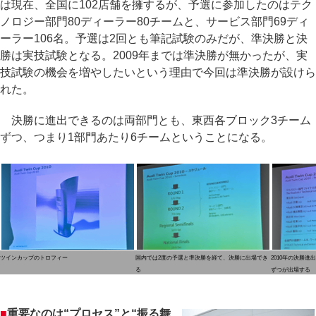
は現在、全国に102店舗を擁するが、予選に参加したのはテク
ノロジー部門80ディーラー80チームと、サービス部門69ディ
ーラー106名。予選は2回とも筆記試験のみだが、準決勝と決
勝は実技試験となる。2009年までは準決勝が無かったが、実
技試験の機会を増やしたいという理由で今回は準決勝が設けら
れた。
決勝に進出できるのは両部門とも、東西各ブロック3チーム
ずつ、つまり1部門あたり6チームということになる。
ツインカップのトロフィー
国内では2度の予選と準決勝を経て、決勝に出場でき
2010年の決勝進
る
ずつが出場する
■
重要なのは“プロセス”と“振る舞