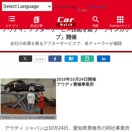
Powered by
Translate
カテゴリ
過去記事
検索
Impressサイト
アウディ、アフターサービス技能を競う「ツインカッ
プ」開催
会社の命運を握るアフターサービスで、各ディーラーが激闘
リスト
2010年10月24日開催
アウディ豊橋事業所
「アウディ ツインカップ」サービス部門の競技風景
アウディ ジャパンは10月24日、愛知県豊橋市の同社事業所