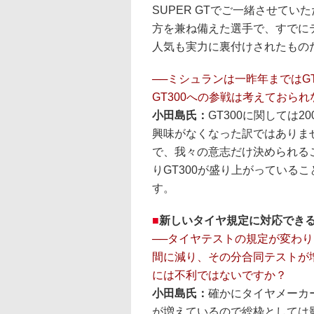
SUPER GTでご一緒させて
方を兼ね備えた選手で、すでに
人気も実力に裏付けされたもの
──ミシュランは一昨年まではG
GT300への参戦は考えておら
小田島氏：
GT300に関しては
興味がなくなった訳ではありま
で、我々の意志だけ決められるこ
りGT300が盛り上がっている
す。
■
新しいタイヤ規定に対応でき
──タイヤテストの規定が変わり
間に減り、その分合同テストが
には不利ではないですか？
小田島氏：
確かにタイヤメーカ
が増えているので総枠としては