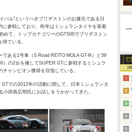
イバル”というべきブリヂストンのお膝元である日
的に参戦しており、昨年はミシュランタイヤを装着
上初めて、トップカテゴリーのGT500でブリヂストン
を得ている。
号車（S Road REITO MOLA GT-R）と39
C430）の2台を擁してSUPER GTに参戦するミシュラ
1
でのチャンピオン獲得を目指している。
 GTでの2012年の活動に関して、日本ミシュランタ
括する小田島広明氏にお話しをうかがってきた。