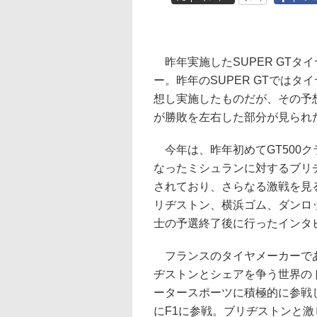
昨年実施したSUPER GTタ
ー。昨年のSUPER GTではタ
想し実施したものだが、その予
が勝敗を左右した部分が見られ
今年は、昨年初めてGT500ク
なったミシュランに対するブリ
されており、さらなる激戦を見
リヂストン、横浜ゴム、ダンロッ
士の予選終了後に行ったインタ
フランスのタイヤメーカーであ
ヂストンとシェアを争う世界の
ータースポーツに積極的に参戦し
にF1に参戦。ブリヂストンと