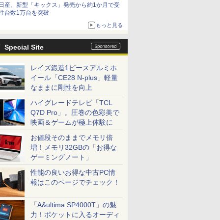
日産、新型「キックス」発売から約1か月で受
減益
注台数1万台を突破
もっと見る
Special Site
レイズ鍛造1ピースアルミホ
イール「CE28 N-plus」軽量
なままに剛性を向上
ハイグレードテレビ「TCL
Q7D Pro」。圧巻の色彩美で
映画＆ゲームが極上体験に
お値段そのままでメモリ倍
増！メモリ32GBの「お得な
ゲーミングノート」
性能の良いお得な中古PC情
報はこのページでチェック！
「A&ultima SP4000T」の魅
力！ポケットに入るオーディ