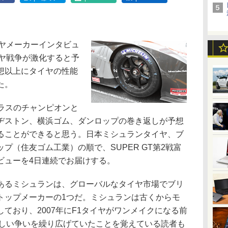
イヤメーカーインタビュ
イヤ戦争が激化すると予
想以上にタイヤの性能
た。
ラスのチャンピオンと
ヂストン、横浜ゴム、ダンロップの巻き返しが予想
ることができると思う。日本ミシュランタイヤ、ブ
プ（住友ゴム工業）の順で、SUPER GT第2戦富
ビューを4日連続でお届けする。
るミシュランは、グローバルなタイヤ市場でブリ
トップメーカーの1つだ。ミシュランは古くからモ
ており、2007年にF1タイヤがワンメイクになる前
激しい争いを繰り広げていたことを覚えている読者も