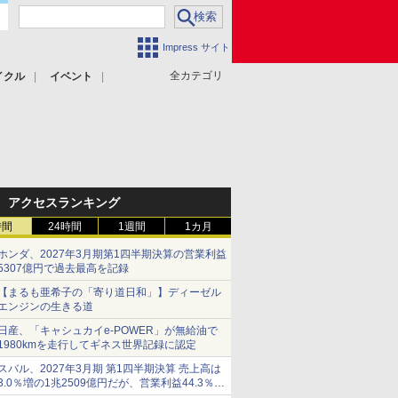
Impress サイト
全カテゴリ
イクル
イベント
アクセスランキング
時間
24時間
1週間
1カ月
ホンダ、2027年3月期第1四半期決算の営業利益
5307億円で過去最高を記録
【まるも亜希子の「寄り道日和」】ディーゼル
エンジンの生きる道
日産、「キャシュカイe-POWER」が無給油で
1980kmを走行してギネス世界記録に認定
スバル、2027年3月期 第1四半期決算 売上高は
3.0％増の1兆2509億円だが、営業利益44.3％減
の426億円、当期利益10.3％減の492億円で増収