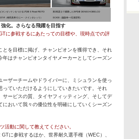
オンゼッケンをつける1号車 S Road REITO
第2戦富士で優勝した39号車 DENSO KOBELCO
A GT-R（柳田真孝/ロニー・クインタレッリ）
SC430（脇阪寿一/石浦宏明）
・強化。さらなる飛躍を目指す
R GTに参戦するにあたっての目標や、現時点での評
ことを目標に掲げ、チャンピオンを獲得でき、それ
今年はチャンピオンタイヤメーカーとしてシーズン
ーザーチームやドライバーに、ミシュランを使っ
思っていただけるようにしていきたいです。それ
、サービスの質、タイヤフィッティング、そしてデ
てにおいて我々の優位性を明確にしていくシーズン
ーツ活動に関して教えてください。
R GTに参戦するほか、世界耐久選手権（WEC）、