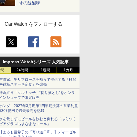
オの醍醐味
Car Watch をフォローする
Impress Watchシリーズ 人気記事
時間
24時間
1週間
1カ月
吉野家、牛リブロースを熱々で提供する「極旨
牛鉄板ステーキ定食」を発売
鎌倉紅谷「クルミッ子」“切り落とし”をオンラ
インショップで限定販売
ホンダ、2027年3月期第1四半期決算の営業利益
5307億円で過去最高を記録
水を飲まずにビールを飲むと倒れる「ふらつく
ビアグラスbyよなよなエール」
【まるも亜希子の「寄り道日和」】ディーゼル