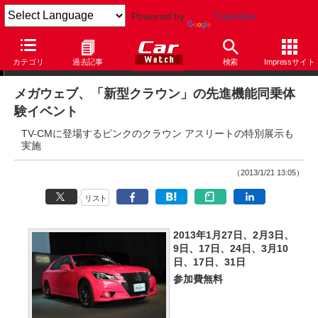
Powered by
Translate
ニュース
カテゴリ
過去記事
検索
Impressサイト
メガウェブ、「新型クラウン」の先進機能同乗体
験イベント
TV-CMに登場するピンクのクラウン アスリートの特別展示も
実施
（2013/1/21 13:05）
リスト
2013年1月27日、2月3日、
9日、17日、24日、3月10
日、17日、31日
参加費無料