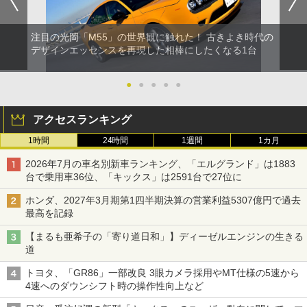
注目の光岡「M55」の世界観に触れた！ 古きよき時代の
デザインエッセンスを再現した相棒にしたくなる1台
●
●
●
●
●
アクセスランキング
1時間
24時間
1週間
1カ月
2026年7月の車名別新車ランキング、「エルグランド」は1883
台で乗用車36位、「キックス」は2591台で27位に
ホンダ、2027年3月期第1四半期決算の営業利益5307億円で過去
最高を記録
【まるも亜希子の「寄り道日和」】ディーゼルエンジンの生きる
道
トヨタ、「GR86」一部改良 3眼カメラ採用やMT仕様の5速から
4速へのダウンシフト時の操作性向上など