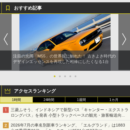
おすすめ記事
注目の光岡「M55」の世界観に触れた！ 古きよき時代の
デザインエッセンスを再現した相棒にしたくなる1台
●
●
●
●
●
アクセスランキング
1時間
24時間
1週間
1カ月
三菱ふそう、インドネシアで新型バス「キャンター・エクストラ
ロングバス」を発表 小型トラックベースの観光・旅客輸送向け
バス
2026年7月の車名別新車ランキング、「エルグランド」は1883