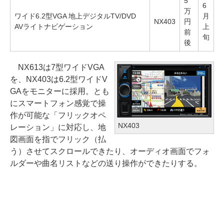
5
6
万
ワイド6.2型VGA 地上デジタルTV/DVD
月
NX403
円
AVライトナビゲーション
上
前
旬
後
NX613は7型ワイドVGA
を、NX403は6.2型ワイドV
GAをモニターに採用。とも
にスマートフォン感覚で操
作が可能な「フリックオペ
NX403
レーション」に対応し、地
図画面を指でフリック（払
う）させてスクロールできたり、オーディオ画面でフォ
ルダーや曲名リストなどの送り操作ができたりする。