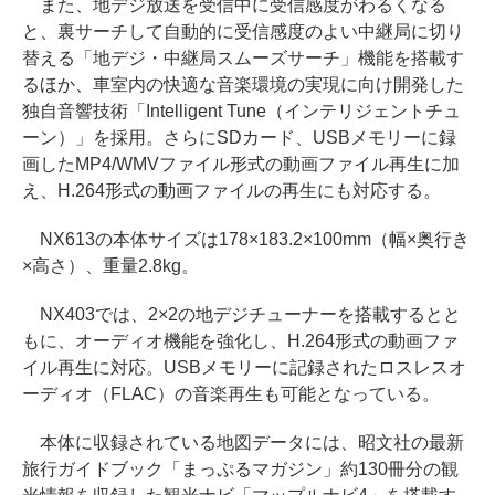
また、地デジ放送を受信中に受信感度がわるくなる
と、裏サーチして自動的に受信感度のよい中継局に切り
替える「地デジ・中継局スムーズサーチ」機能を搭載す
るほか、車室内の快適な音楽環境の実現に向け開発した
独自音響技術「Intelligent Tune（インテリジェントチュ
ーン）」を採用。さらにSDカード、USBメモリーに録
画したMP4/WMVファイル形式の動画ファイル再生に加
え、H.264形式の動画ファイルの再生にも対応する。
NX613の本体サイズは178×183.2×100mm（幅×奥行き
×高さ）、重量2.8kg。
NX403では、2×2の地デジチューナーを搭載するとと
もに、オーディオ機能を強化し、H.264形式の動画ファ
イル再生に対応。USBメモリーに記録されたロスレスオ
ーディオ（FLAC）の音楽再生も可能となっている。
本体に収録されている地図データには、昭文社の最新
旅行ガイドブック「まっぷるマガジン」約130冊分の観