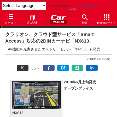
Powered by
Translate
ニュース
カテゴリ
過去記事
検索
Impressサイト
クラリオン、クラウド型サービス「Smart
Access」対応の2DINカーナビ「NX613」
AV機能を充実させたエントリーモデル「NX403」も発売
（2013/5/30 15:20）
リスト
2013年6月上旬発売
オープンプライス
NX613