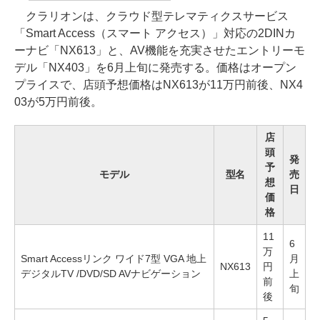
クラリオンは、クラウド型テレマティクスサービス
「Smart Access（スマート アクセス）」対応の2DINカ
ーナビ「NX613」と、AV機能を充実させたエントリーモ
デル「NX403」を6月上旬に発売する。価格はオープン
プライスで、店頭予想価格はNX613が11万円前後、NX4
03が5万円前後。
店
頭
発
予
モデル
型名
売
想
日
価
格
11
6
万
Smart Accessリンク ワイド7型 VGA 地上
月
NX613
円
デジタルTV /DVD/SD AVナビゲーション
上
前
旬
後