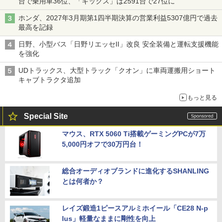
台で乗用車36位、「キックス」は2591台で27位に
ホンダ、2027年3月期第1四半期決算の営業利益5307億円で過去
最高を記録
日野、小型バス「日野リエッセII」改良 安全装備と運転支援機能
を強化
UDトラックス、大型トラック「クオン」に車両運搬用ショート
キャブトラクタ追加
もっと見る
Special Site
マウス、RTX 5060 Ti搭載ゲーミングPCが7万
5,000円オフで30万円台！
総合オーディオブランドに進化するSHANLING
とは何者か？
レイズ鍛造1ピースアルミホイール「CE28 N-p
lus」軽量なままに剛性を向上