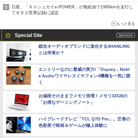
日産、「キャシュカイe-POWER」が無給油で1980kmを走行し
てギネス世界記録に認定
もっと見る
Special Site
総合オーディオブランドに進化するSHANLING
とは何者か？
エントリーなのに脅威の実力!「Osprey」Nobl
e Audioワイヤレスイヤフォン4機種を一気に聴
く
お値段そのままでメモリ倍増！メモリ32GBの
「お得なゲーミングノート」
ハイグレードテレビ「TCL Q7D Pro」。圧巻の
色彩美で映画＆ゲームが極上体験に