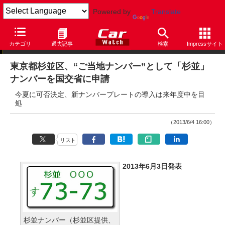
Powered by
Translate
ニュース
カテゴリ
過去記事
検索
Impressサイト
東京都杉並区、“ご当地ナンバー”として「杉並」
ナンバーを国交省に申請
今夏に可否決定、新ナンバープレートの導入は来年度中を目
処
（2013/6/4 16:00）
リスト
2013年6月3日発表
杉並ナンバー（杉並区提供、