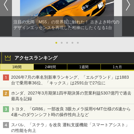
注目の光岡「M55」の世界観に触れた！ 古きよき時代の
デザインエッセンスを再現した相棒にしたくなる1台
●
●
●
●
●
アクセスランキング
1時間
24時間
1週間
1カ月
2026年7月の車名別新車ランキング、「エルグランド」は1883
台で乗用車36位、「キックス」は2591台で27位に
ホンダ、2027年3月期第1四半期決算の営業利益5307億円で過去
最高を記録
トヨタ、「GR86」一部改良 3眼カメラ採用やMT仕様の5速から
4速へのダウンシフト時の操作性向上など
スバル、「ステラ」を改良 運転支援機能「スマートアシスト」
の性能を向上