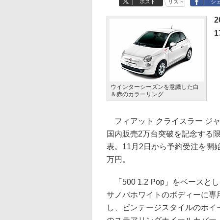
ポスト
リスト
シ
2
1
ウインターシーズンを意識した白
＆赤のカラーリング
フィアット クライスラー ジャ
国内販売2万台突破を記念する限定車
表。11月2日から予約受注を開始
万円。
「500 1.2 Pop」をベー
サノバホワイトのボディーに専
し、ビンテージスタイルのホイ