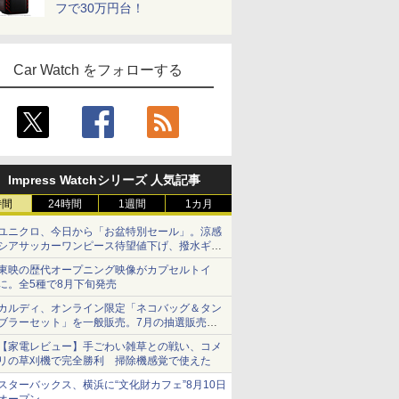
フで30万円台！
Car Watch をフォローする
Impress Watchシリーズ 人気記事
時間
24時間
1週間
1カ月
ユニクロ、今日から「お盆特別セール」。涼感
シアサッカーワンピース待望値下げ、撥水ギア
ショーツは1990円に
東映の歴代オープニング映像がカプセルトイ
に。全5種で8月下旬発売
カルディ、オンライン限定「ネコバッグ＆タン
ブラーセット」を一般販売。7月の抽選販売の
当選無効分
【家電レビュー】手ごわい雑草との戦い、コメ
リの草刈機で完全勝利 掃除機感覚で使えた
スターバックス、横浜に“文化財カフェ”8月10日