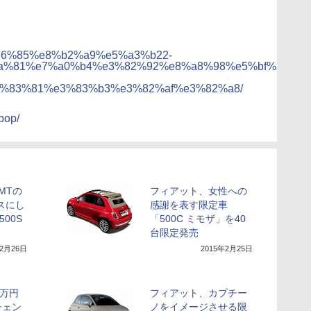
6%85%e8%b2%a9%e5%a3%b22-
a%81%e7%a0%b4%e3%82%92%e8%a8%98%e5%bf%b5-
3%83%81%e3%83%b3%e3%82%af%e3%82%a8/
pop/
MTの
フィアット、女性への
スにし
感謝を表す限定車
00S
「500C ミモザ」を40
台限定発売
年2月26日
2015年2月25日
0万円
フィアット、カプチー
チェン
ノをイメージさせる限