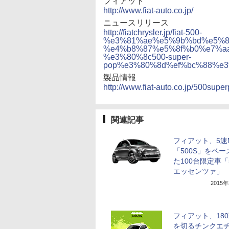
フィアット
http://www.fiat-auto.co.jp/
ニュースリリース
http://fiatchrysler.jp/fiat-500-
%e3%81%ae%e5%9b%bd%e5%8
%e4%b8%87%e5%8f%b0%e7%a
%e3%80%8c500-super-
pop%e3%80%8d%ef%bc%88%e
製品情報
http://www.fiat-auto.co.jp/500super
関連記事
フィアット、5速
「500S」をベー
た100台限定車「5
エッセンツァ」
2015
フィアット、18
を切るチンクエ