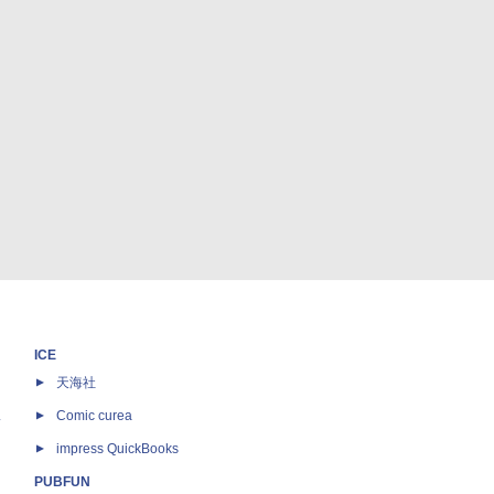
ICE
天海社
ス
Comic curea
impress QuickBooks
PUBFUN