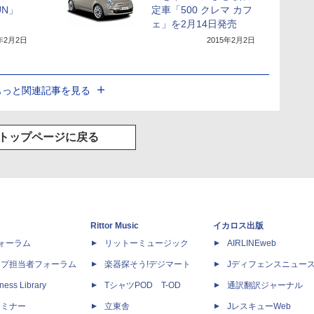
UN」
定車「500 クレマ カフ
ェ」を2月14日発売
5年2月2日
2015年2月2日
もっと関連記事を見る
トップページに戻る
Rittor Music
イカロス出版
dフォーラム
リットーミュージック
AIRLINEweb
ップ担当者フォーラム
楽器探そう!デジマート
Jディフェンスニュー
ness Library
TシャツPOD T-OD
通訳翻訳ジャーナル
セミナー
立東舎
JレスキューWeb