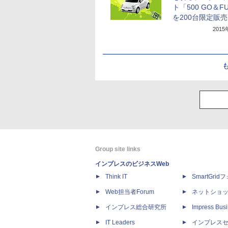
ト「500 GO＆F
を200台限定販売
201
Group site links
インプレスのビジネスWeb
Think IT
SmartGri
Web担当者Forum
ネットショ
インプレス総合研究所
Impress Busi
IT Leaders
インプレス