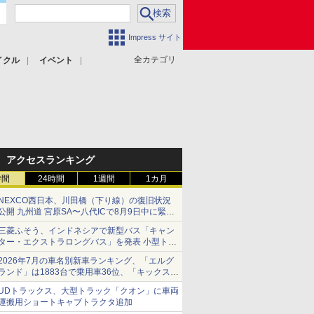
Impress サイト
全カテゴリ
イクル
イベント
アクセスランキング
時間
24時間
1週間
1カ月
NEXCO西日本、川田橋（下り線）の復旧状況
公開 九州道 宮原SA〜八代ICで8月9日中に緊急
車両を通行可能に
三菱ふそう、インドネシアで新型バス「キャン
ター・エクストラロングバス」を発表 小型トラ
ックベースの観光・旅客輸送向けバス
2026年7月の車名別新車ランキング、「エルグ
ランド」は1883台で乗用車36位、「キックス」
は2591台で27位に
UDトラックス、大型トラック「クオン」に車両
運搬用ショートキャブトラクタ追加