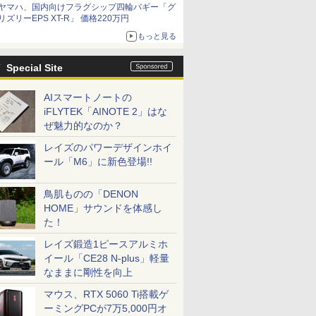
ヤマハ、国内向けフラグシップ四輪バギー「グ
リズリーEPS XT-R」 価格220万円
もっと見る
Special Site
AIスマートノートの
iFLYTEK「AINOTE 2」はな
ぜ魅力的なのか？
レイズのパワーデザインホイ
ール「M6」に新色登場!!
鳥肌ものの「DENON
HOME」サウンドを体感し
た！
レイズ鍛造1ピースアルミホ
イール「CE28 N-plus」軽量
なままに剛性を向上
マウス、RTX 5060 Ti搭載ゲ
ーミングPCが7万5,000円オ