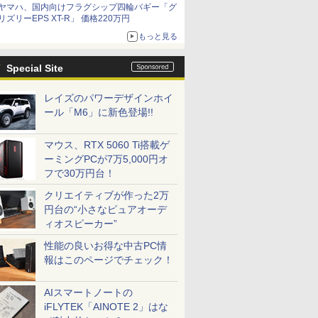
ヤマハ、国内向けフラグシップ四輪バギー「グ
リズリーEPS XT-R」 価格220万円
もっと見る
Special Site
レイズのパワーデザインホイ
ール「M6」に新色登場!!
マウス、RTX 5060 Ti搭載ゲ
ーミングPCが7万5,000円オ
フで30万円台！
クリエイティブが作った2万
円台の“小さなピュアオーデ
ィオスピーカー”
性能の良いお得な中古PC情
報はこのページでチェック！
AIスマートノートの
iFLYTEK「AINOTE 2」はな