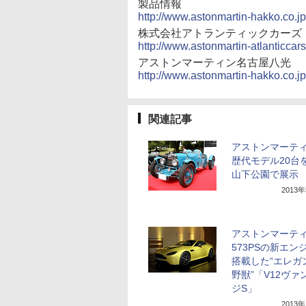
製品情報
http://www.astonmartin-hakko.co.j
株式会社アトランティックカーズ
http://www.astonmartin-atlanticcars
アストンマーティン名古屋八光
http://www.astonmartin-hakko.co.jp
関連記事
アストンマーテ
歴代モデル20台
山下公園で展示
2013
アストンマーテ
573PSの新エン
搭載した“エレガ
野獣”「V12ヴァ
ジS」
2013