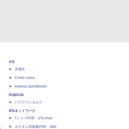
ICE
天海社
ス
Comic curea
impress QuickBooks
PUBFUN
パブファンセルフ
IPGネットワーク
TシャツPOD pTa.shop
カスタム写真集POD fabli
e