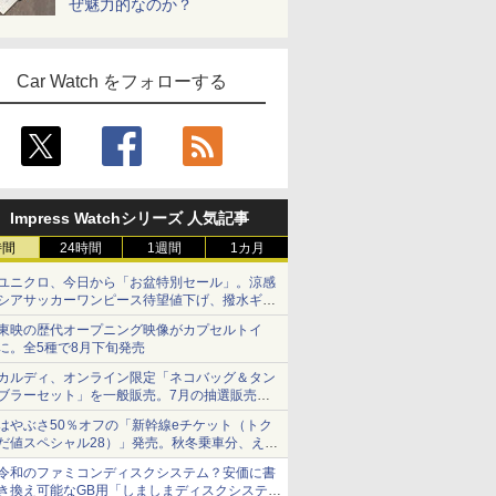
ぜ魅力的なのか？
Car Watch をフォローする
Impress Watchシリーズ 人気記事
時間
24時間
1週間
1カ月
ユニクロ、今日から「お盆特別セール」。涼感
シアサッカーワンピース待望値下げ、撥水ギア
ショーツは1990円に
東映の歴代オープニング映像がカプセルトイ
に。全5種で8月下旬発売
カルディ、オンライン限定「ネコバッグ＆タン
ブラーセット」を一般販売。7月の抽選販売の
当選無効分
はやぶさ50％オフの「新幹線eチケット（トク
だ値スペシャル28）」発売。秋冬乗車分、えき
ねっと限定
令和のファミコンディスクシステム？安価に書
き換え可能なGB用「しましまディスクシステ