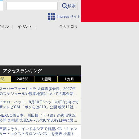
Impress サイト
全カテゴリ
イクル
イベント
アクセスランキング
時間
24時間
1週間
1カ月
スーパーフォーミュラ 近藤真彦会長、2027年
のスケジュールや熊本地震についての募金活動
を紹介
イエローハット、8月10日“ハットの日”に向けて
新テレビCM 「ボクらは810」公開 総勢11社
107名が参画
NEXCO西日本、川田橋（下り線）の復旧状況
公開 九州道 宮原SA〜八代ICで8月9日中に緊急
車両を通行可能に
三菱ふそう、インドネシアで新型バス「キャン
ター・エクストラロングバス」を発表 小型トラ
ックベースの観光・旅客輸送向けバス