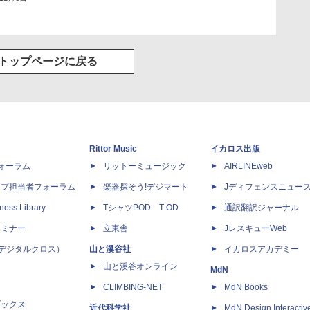
トップページに戻る
Rittor Music
イカロス出版
dフォーラム
リットーミュージック
AIRLINEweb
ップ担当者フォーラム
楽器探そう!デジマート
Jディフェンスニュー
ness Library
TシャツPOD T-OD
通訳翻訳ジャーナル
セミナー
立東舎
JレスキューWeb
 X（デジタルクロス）
山と溪谷社
イカロスアカデミー
山と溪谷オンライン
MdN
CLIMBING-NET
MdN Books
ブックス
近代科学社
MdN Design Interactiv