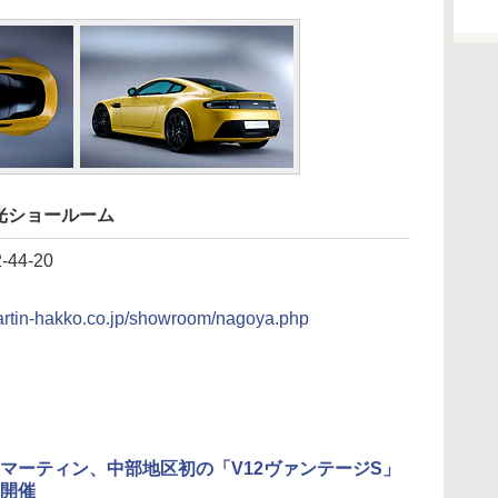
光ショールーム
4-20
artin-hakko.co.jp/showroom/nagoya.php
マーティン、中部地区初の「V12ヴァンテージS」
開催