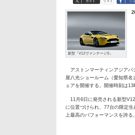
ポスト
リスト
シ
2
新型「V12ヴァンテージS」
アストンマーティンアジアパシ
屋八光ショールーム（愛知県名古
ェアを開催する。開催時刻は13
11月6日に発売される新型V1
に位置づけられ、77台の限定生
上最高のパフォーマンスを誇る