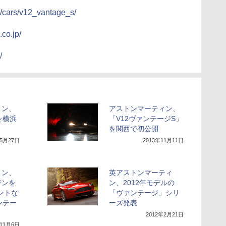
p/cars/v12_vantage_s/
.co.jp/
/
ィン、
アストンマーティン、
を横浜
「V12ヴァンテージS」
を関西で初公開
年5月27日
2013年11月11日
ィン、
英アストンマーティ
ジンを
ン、2012年モデルの
ントな
「ヴァンテージ」シリ
ンテー
ーズ発表
2012年2月21日
年11月6日