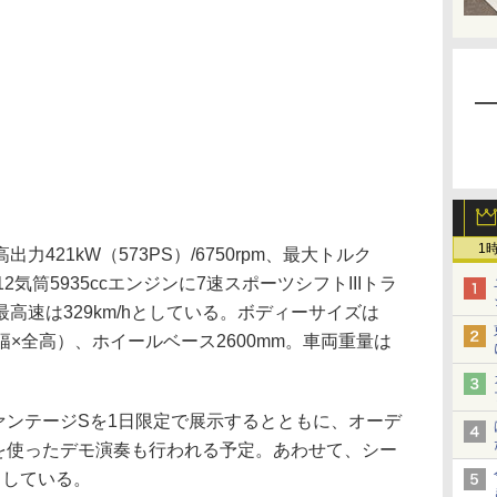
1
21kW（573PS）/6750rpm、最大トルク
型12気筒5935ccエンジンに7速スポーツシフトIIIトラ
高速は329km/hとしている。ボディーサイズは
長×全幅×全高）、ホイールベース2600mm。車両重量は
ァンテージSを1日限定で展示するとともに、オーデ
senを使ったデモ演奏も行われる予定。あわせて、シー
としている。