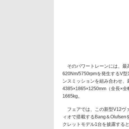
そのパワートレーンには、最高出力4
620Nm/5750rpmを発生するV
ンスミッションを組み合わせ、最
4385×1865×1250mm（全
1665kg。
フェアでは、この新型V12ヴ
ィオで搭載するBang＆Oluf
クレットモデル1台を披露する