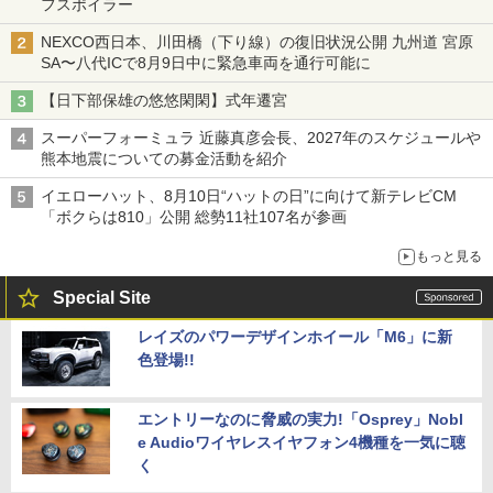
フスポイラー
NEXCO西日本、川田橋（下り線）の復旧状況公開 九州道 宮原
SA〜八代ICで8月9日中に緊急車両を通行可能に
【日下部保雄の悠悠閑閑】式年遷宮
スーパーフォーミュラ 近藤真彦会長、2027年のスケジュールや
熊本地震についての募金活動を紹介
イエローハット、8月10日“ハットの日”に向けて新テレビCM
「ボクらは810」公開 総勢11社107名が参画
もっと見る
Special Site
レイズのパワーデザインホイール「M6」に新
色登場!!
エントリーなのに脅威の実力!「Osprey」Nobl
e Audioワイヤレスイヤフォン4機種を一気に聴
く