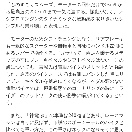
「ものすごくスムーズ。モーターの回転だけで0km/hか
ら最高速の250km/hまで一気に達する。振動がなく、レ
シプロエンジンのダイナミックな鼓動感を取り除いたシ
ンプルな乗り物」と表現した。
モーターのためシフトチェンジはなく、リアブレーキ
も一般的なスクーターや自転車と同様にハンドル左側に
あるレバーで操作する。したがって、両足を乗せるステ
ップの前にブレーキペダルやシフトペダルはない。この
点についても、宮城氏は電動バイクのメリットだと強調
した。通常のバイクレースでは右側にバンクした時にリ
アブレーキペダルを踏みにくくなるが、ペダル類のない
電動バイクでは「極限状態でのコーナリングの時に、ラ
イダーのフットワークの使い勝手に幅が出てくる」とい
う。
また、「神電 参」の車重は240kgほどあり、レースマ
シンは言うに及ばず、市販のスポーツモデルのバイクと
比べても重い方だ。この重さはネックになりそうに思え