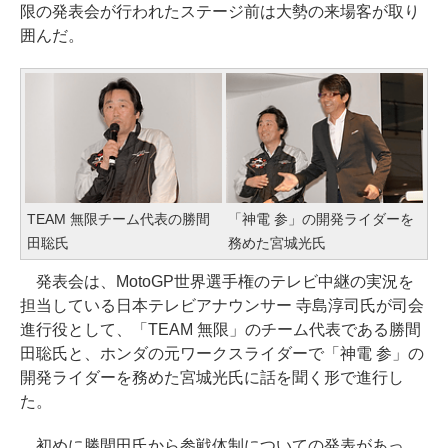
限の発表会が行われたステージ前は大勢の来場客が取り
囲んだ。
TEAM 無限チーム代表の勝間
「神電 参」の開発ライダーを
田聡氏
務めた宮城光氏
発表会は、MotoGP世界選手権のテレビ中継の実況を
担当している日本テレビアナウンサー 寺島淳司氏が司会
進行役として、「TEAM 無限」のチーム代表である勝間
田聡氏と、ホンダの元ワークスライダーで「神電 参」の
開発ライダーを務めた宮城光氏に話を聞く形で進行し
た。
初めに勝間田氏から参戦体制についての発表があっ