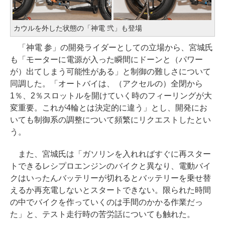
カウルを外した状態の「神電 弐」も登場
「神電 参」の開発ライダーとしての立場から、宮城氏
も「モーターに電源が入った瞬間にドーンと（パワー
が）出てしまう可能性がある」と制御の難しさについて
同調した。「オートバイは、（アクセルの）全閉から
1％、2％スロットルを開けていく時のフィーリングが大
変重要。これが4輪とは決定的に違う」とし、開発にお
いても制御系の調整について頻繁にリクエストしたとい
う。
また、宮城氏は「ガソリンを入れればすぐに再スター
トできるレシプロエンジンのバイクと異なり、電動バイ
クはいったんバッテリーが切れるとバッテリーを乗せ替
えるか再充電しないとスタートできない。限られた時間
の中でバイクを作っていくのは手間のかかる作業だっ
た」と、テスト走行時の苦労話についても触れた。