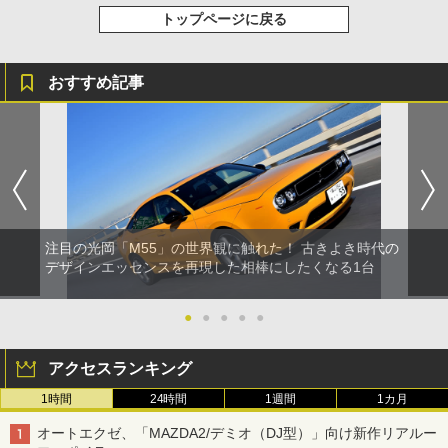
トップページに戻る
おすすめ記事
注目の光岡「M55」の世界観に触れた！ 古きよき時代の
デザインエッセンスを再現した相棒にしたくなる1台
●
●
●
●
●
アクセスランキング
1時間
24時間
1週間
1カ月
オートエクゼ、「MAZDA2/デミオ（DJ型）」向け新作リアルー