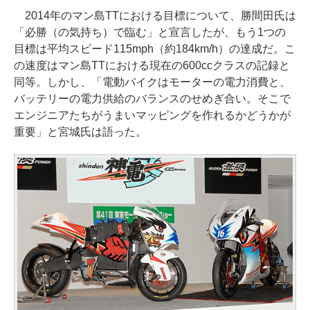
2014年のマン島TTにおける目標について、勝間田氏は
「必勝（の気持ち）で臨む」と宣言したが、もう1つの
目標は平均スピード115mph（約184km/h）の達成だ。こ
の速度はマン島TTにおける現在の600ccクラスの記録と
同等。しかし、「電動バイクはモーターの電力消費と、
バッテリーの電力供給のバランスのせめぎ合い。そこで
エンジニアたちがうまいマッピングを作れるかどうかが
重要」と宮城氏は語った。