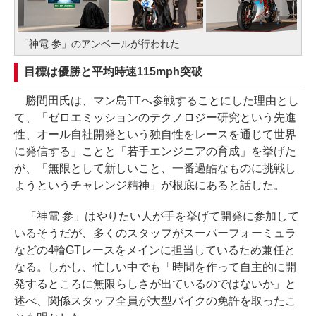
「神電 参」のアンベールが行われた
目標は優勝と平均時速115mph突破
勝間田氏は、マン島TTへ参戦することにした理由とし
て、「ゼロエミッションのテクノロジー研究という先進
性、オール自社開発という独自性をレースを通じて世界
に発信する」ことと「若手エンジニアの育成」を挙げた
が、「無限として新しいこと、一番過酷なものに挑戦し
ようというチャレンジ精神」が根底にあると話した。
「神電 参」はやりたい人が手を挙げて開発に参加して
いるそうだが、多くのスタッフがスーパーフォーミュラ
などの4輪GTレースをメインに担当しているため兼任と
なる。しかし、忙しい中でも「時間を作って自主的に開
発するところに無限らしさが出ているのではないか」と
述べ、関係スタッフ全員が大型バイクの免許を取ったこ