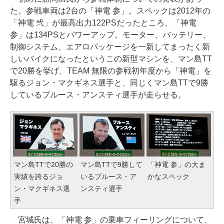
た。参戦車両は2台の「神電 参」。スペックは2012年の
「神電 弐」が最高出力122PSだったところ、「神電
参」は134PSとパワーアップ。モーター、バッテリー、
制御システム、エアロパッケージを一新してまったく新
しいバイクになったというこの新型マシンを、マン島TT
で20勝を挙げ、TEAM 無限の参戦初年度から「神電」を
駆るジョン・マクギネス選手と、同じくマン島TTで9勝
しているブルース・アンスティ選手が走らせる。
マン島TTで20勝の
マン島TTで9勝して
「神電 参」の大ま
実績を誇るジョ
いるブルース・ア
かなスペック
ン・マクギネス選
ンスティ選手
手
宮城氏は、「神電 参」の乗車フィーリングについて、