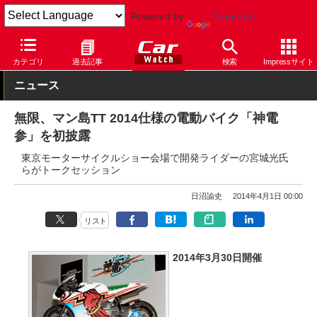
Powered by
Translate
Car Watch
自動車
M-TEC
その他
カテゴリ
過去記事
検索
Impressサイト
ニュース
無限、マン島TT 2014仕様の電動バイク「神電
参」を初披露
東京モーターサイクルショー会場で開発ライダーの宮城光氏
らがトークセッション
日沼諭史
2014年4月1日 00:00
リスト
2014年3月30日開催