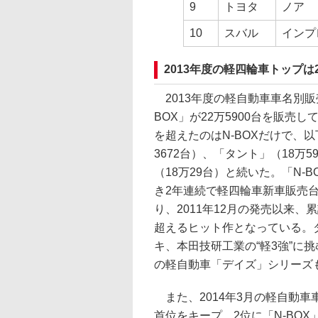
9
トヨタ
ノア
10
スバル
インプ
2013年度の軽四輪車トップは
2013年度の軽自動車車名別販
BOX」が22万5900台を販売し
を超えたのはN-BOXだけで、以
3672台）、「タント」（18万
（18万29台）と続いた。「N-B
き2年連続で軽四輪車新車販売台
り、2011年12月の発売以来、
超えるヒット作となっている。
キ、本田技研工業の“軽3強”に
の軽自動車「デイズ」シリーズも
また、2014年3月の軽自動車
首位をキープ。2位に「N-BOX