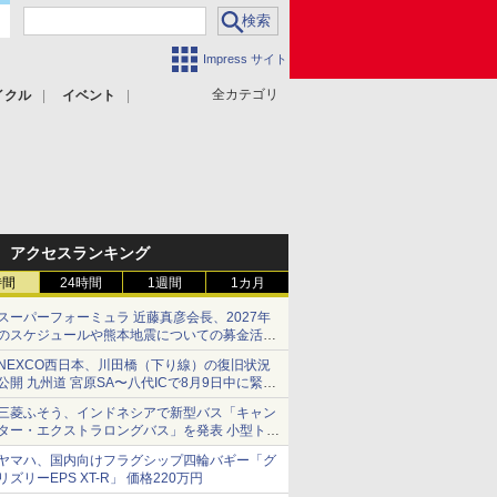
Impress サイト
全カテゴリ
イクル
イベント
アクセスランキング
時間
24時間
1週間
1カ月
スーパーフォーミュラ 近藤真彦会長、2027年
のスケジュールや熊本地震についての募金活動
を紹介
NEXCO西日本、川田橋（下り線）の復旧状況
公開 九州道 宮原SA〜八代ICで8月9日中に緊急
車両を通行可能に
三菱ふそう、インドネシアで新型バス「キャン
ター・エクストラロングバス」を発表 小型トラ
ックベースの観光・旅客輸送向けバス
ヤマハ、国内向けフラグシップ四輪バギー「グ
リズリーEPS XT-R」 価格220万円