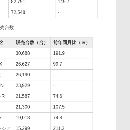
82,791
149.7
72,548
-
販売台数
名
販売台数（台）
前年同月比（％）
ト
30,688
191.9
X
26,627
99.7
ズ
26,190
-
GN
23,929
-
ンR
21,587
74.6
21,300
107.5
ヴ
19,013
74.8
ーシア
15,299
211.2