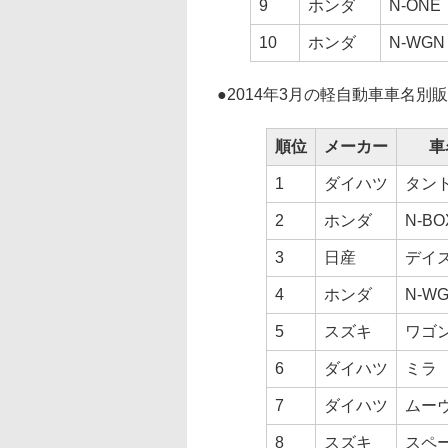
9
ホンダ
N-ONE
10
ホンダ
N-WGN
●
2014年3月の軽自動車車名別
順位
メーカー
車
1
ダイハツ
タン
2
ホンダ
N-BO
3
日産
デイ
4
ホンダ
N-W
5
スズキ
ワゴ
6
ダイハツ
ミラ
7
ダイハツ
ムー
8
スズキ
スペ