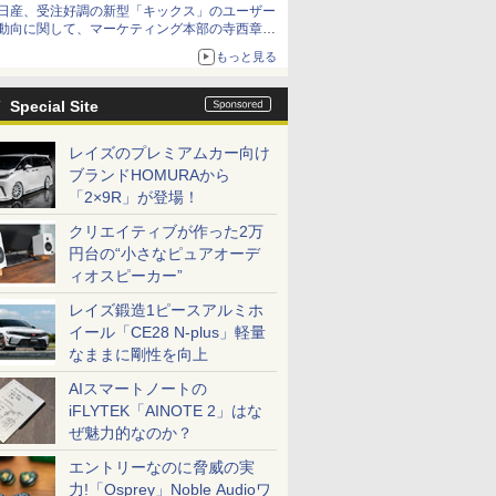
日産、受注好調の新型「キックス」のユーザー
動向に関して、マーケティング本部の寺西章氏
が解説
もっと見る
Special Site
レイズのプレミアムカー向け
ブランドHOMURAから
「2×9R」が登場！
クリエイティブが作った2万
円台の“小さなピュアオーデ
ィオスピーカー”
レイズ鍛造1ピースアルミホ
イール「CE28 N-plus」軽量
なままに剛性を向上
AIスマートノートの
iFLYTEK「AINOTE 2」はな
ぜ魅力的なのか？
エントリーなのに脅威の実
力!「Osprey」Noble Audioワ