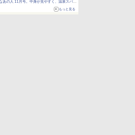
なあの人 11月号。中身が見やすく、温泉スパに
も使える
もっと見る