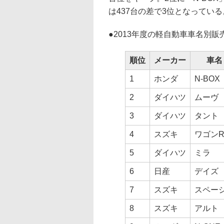
は437台の差で3位となっている
●
2013年度の軽自動車車名別販
順位
メーカー
車名
1
ホンダ
N-BOX
2
ダイハツ
ムーヴ
3
ダイハツ
タント
4
スズキ
ワゴン
5
ダイハツ
ミラ
6
日産
デイズ
7
スズキ
スペー
8
スズキ
アルト