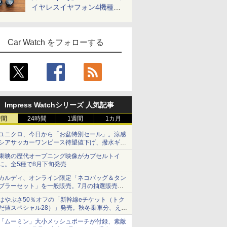
イヤレスイヤフォン4機種を
一気に聴く
Car Watch をフォローする
Impress Watchシリーズ 人気記事
時間
24時間
1週間
1カ月
ユニクロ、今日から「お盆特別セール」。涼感
シアサッカーワンピース待望値下げ、撥水ギア
ショーツは1990円に
東映の歴代オープニング映像がカプセルトイ
に。全5種で8月下旬発売
カルディ、オンライン限定「ネコバッグ＆タン
ブラーセット」を一般販売。7月の抽選販売の
当選無効分
はやぶさ50％オフの「新幹線eチケット（トク
だ値スペシャル28）」発売。秋冬乗車分、えき
ねっと限定
「ムーミン」大小メッシュポーチが付録、素敵