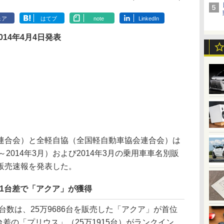
ェア
はてブ
note
LinkedIn
2014年4月4日発表
合会）と全軽自協（全国軽自動車協会連合会）は
月～2014年3月）および2014年3月の乗用車車名別販
販売速報を発表した。
771台差で「アクア」が獲得
台数は、25万9686台を販売した「アクア」が首位
台差の「プリウス」（25万1915台）がランクイン。