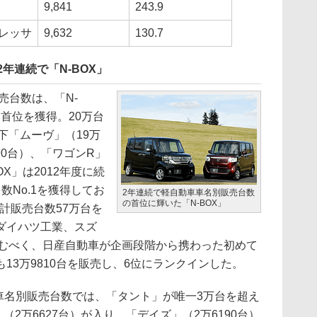
9,841
243.9
レッサ
9,632
130.7
2年連続で「N-BOX」
売台数は、「N-
て首位を獲得。20万台
下「ムーヴ」（19万
590台）、「ワゴンR」
OX」は2012年度に続
数No.1を獲得してお
2年連続で軽自動車車名別販売台数
の首位に輝いた「N-BOX」
累計販売台数57万台を
ダイハツ工業、スズ
挑むべく、日産自動車が企画段階から携わった初めて
13万9810台を販売し、6位にランクインした。
車名別販売台数では、「タント」が唯一3万台を超え
」（2万6627台）が入り、「デイズ」（2万6190台）