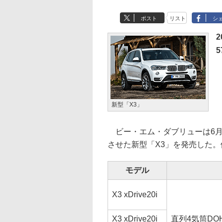
ポスト
リスト
シ
2
新型「X3」
ビー・エム・ダブリューは6月
させた新型「X3」を発売した。
モデル
X3 xDrive20i
X3 xDrive20i
直列4気筒DO