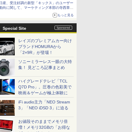
日産、受注好調の新型「キックス」のユーザー
動向に関して、マーケティング本部の寺西章氏
が解説
もっと見る
Special Site
レイズのプレミアムカー向け
ブランドHOMURAから
「2×9R」が登場！
ソニーミラーレス一眼の大特
集！ 見どころ記事まとめ
ハイグレードテレビ「TCL
Q7D Pro」。圧巻の色彩美で
映画＆ゲームが極上体験に
iFi audio主力「NEO Stream
3」「NEO iDSD 3」に迫る
お値段そのままでメモリ倍
増！メモリ32GBの「お得な