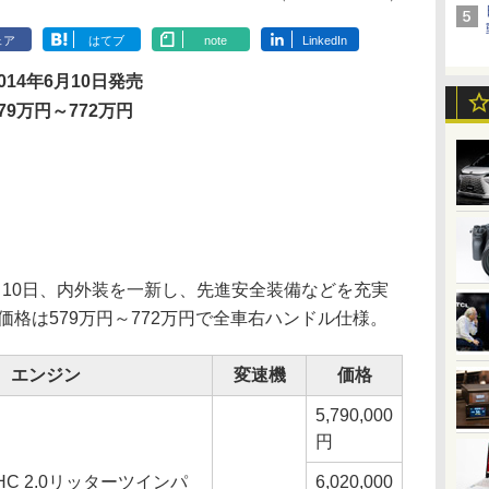
ェア
はてブ
note
LinkedIn
014年6月10日発売
579万円～772万円
10日、内外装を一新し、先進安全装備などを充実
価格は579万円～772万円で全車右ハンドル仕様。
エンジン
変速機
価格
5,790,000
円
HC 2.0リッターツインパ
6,020,000