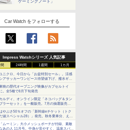
ゲーミングノート」
Car Watch をフォローする
Impress Watchシリーズ 人気記事
時間
24時間
1週間
1カ月
ユニクロ、今日から「お盆特別セール」。涼感
シアサッカーワンピース待望値下げ、撥水ギア
ショーツは1990円に
東映の歴代オープニング映像がカプセルトイ
に。全5種で8月下旬発売
カルディ、オンライン限定「ネコバッグ＆タン
ブラーセット」を一般販売。7月の抽選販売の
当選無効分
はやぶさ50％オフの「新幹線eチケット（トク
だ値スペシャル28）」発売。秋冬乗車分、えき
ねっと限定
「ムーミン」大小メッシュポーチが付録、素敵
なあの人 11月号。中身が見やすく、温泉スパに