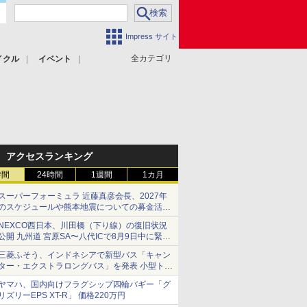
Impress サイト
全カテゴリ
イクル
イベント
アクセスランキング
時間
24時間
1週間
1カ月
スーパーフォーミュラ 近藤真彦会長、2027年
のスケジュールや熊本地震についての募金活動
を紹介
NEXCO西日本、川田橋（下り線）の復旧状況
公開 九州道 宮原SA〜八代ICで8月9日中に緊急
車両を通行可能に
三菱ふそう、インドネシアで新型バス「キャン
ター・エクストラロングバス」を発表 小型トラ
ックベースの観光・旅客輸送向けバス
ヤマハ、国内向けフラグシップ四輪バギー「グ
リズリーEPS XT-R」 価格220万円