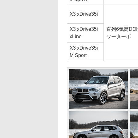
X3 xDrive35i
X3 xDrive35i
直列6気筒DO
xLine
ワーターボ
X3 xDrive35i
M Sport