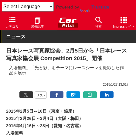
Powered by
Translate
Car Watch
モータースポーツ
その他
カテゴリ
過去記事
検索
Impressサイト
ニュース
日本レース写真家協会、2月5日から「日本レース
写真家協会展 Competition 2015」開催
入場無料。「光と影」をテーマにレースシーンを撮影した作
品を展示
（2015/1/27 13:01）
リスト
2015年2月5日～10日（東京・銀座）
2015年2月26日～3月4日（大阪・梅田）
2015年4月16日～28日（愛知・名古屋）
入場無料