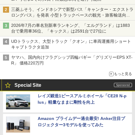
三菱ふそう、インドネシアで新型バス「キャンター・エクストラ
ロングバス」を発表 小型トラックベースの観光・旅客輸送向け
バス
2026年7月の車名別新車ランキング、「エルグランド」は1883
台で乗用車36位、「キックス」は2591台で27位に
UDトラックス、大型トラック「クオン」に車両運搬用ショート
キャブトラクタ追加
ヤマハ、国内向けフラグシップ四輪バギー「グリズリーEPS XT-
R」 価格220万円
もっと見る
Special Site
レイズ鍛造1ピースアルミホイール「CE28 N-p
lus」軽量なままに剛性を向上
Amazon プライムデー過去最安! Anker注目プ
ロジェクター3モデルを使ってみた