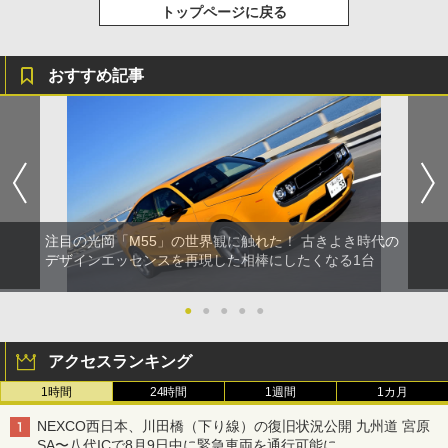
トップページに戻る
おすすめ記事
注目の光岡「M55」の世界観に触れた！ 古きよき時代の
デザインエッセンスを再現した相棒にしたくなる1台
●
●
●
●
●
アクセスランキング
1時間
24時間
1週間
1カ月
NEXCO西日本、川田橋（下り線）の復旧状況公開 九州道 宮原
SA〜八代ICで8月9日中に緊急車両を通行可能に