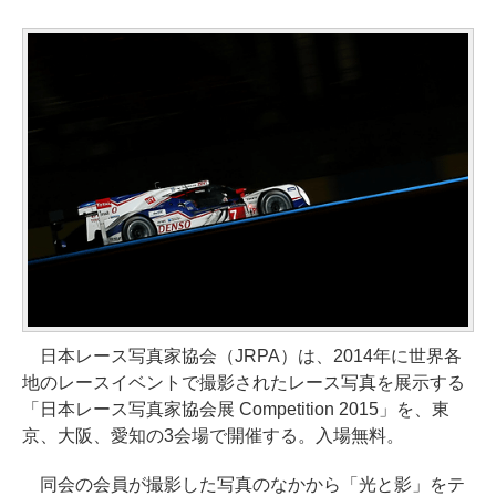
日本レース写真家協会（JRPA）は、2014年に世界各
地のレースイベントで撮影されたレース写真を展示する
「日本レース写真家協会展 Competition 2015」を、東
京、大阪、愛知の3会場で開催する。入場無料。
同会の会員が撮影した写真のなかから「光と影」をテ