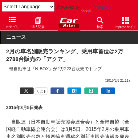
Powered by
Translate
Car Watch
自動車
トヨタ
アクア
カテゴリ
過去記事
検索
Impressサイト
ニュース
2月の車名別販売ランキング、乗用車首位は2万
2788台販売の「アクア」
軽自動車は「N-BOX」が2万223台販売でトップ
（2015/3/5 21:11）
リスト
2015年3月5日発表
自販連（日本自動車販売協会連合会）と全軽自協（全
国軽自動車協会連合会）は3月5日、2015年2月の乗用車
車名別販売台数と軽四輪車通称名別新車販売速報を発表