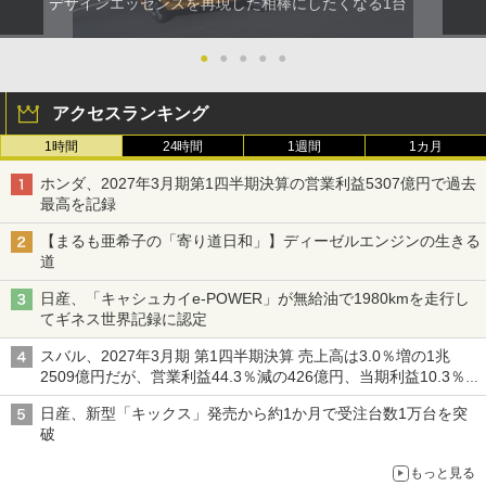
デザインエッセンスを再現した相棒にしたくなる1台
●
●
●
●
●
アクセスランキング
1時間
24時間
1週間
1カ月
ホンダ、2027年3月期第1四半期決算の営業利益5307億円で過去
最高を記録
【まるも亜希子の「寄り道日和」】ディーゼルエンジンの生きる
道
日産、「キャシュカイe-POWER」が無給油で1980kmを走行し
てギネス世界記録に認定
スバル、2027年3月期 第1四半期決算 売上高は3.0％増の1兆
2509億円だが、営業利益44.3％減の426億円、当期利益10.3％減
の492億円で増収減益
日産、新型「キックス」発売から約1か月で受注台数1万台を突
破
もっと見る