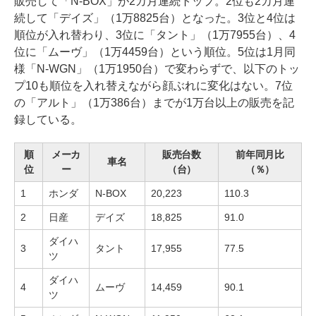
販売して「N-BOX」が2カ月連続トップ。2位も2カ月連
続して「デイズ」（1万8825台）となった。3位と4位は
順位が入れ替わり、3位に「タント」（1万7955台）、4
位に「ムーヴ」（1万4459台）という順位。5位は1月同
様「N-WGN」（1万1950台）で変わらずで、以下のトッ
プ10も順位を入れ替えながら顔ぶれに変化はない。7位
の「アルト」（1万386台）までが1万台以上の販売を記
録している。
順
メーカ
販売台数
前年同月比
車名
位
ー
（台）
（％）
1
ホンダ
N-BOX
20,223
110.3
2
日産
デイズ
18,825
91.0
ダイハ
3
タント
17,955
77.5
ツ
ダイハ
4
ムーヴ
14,459
90.1
ツ