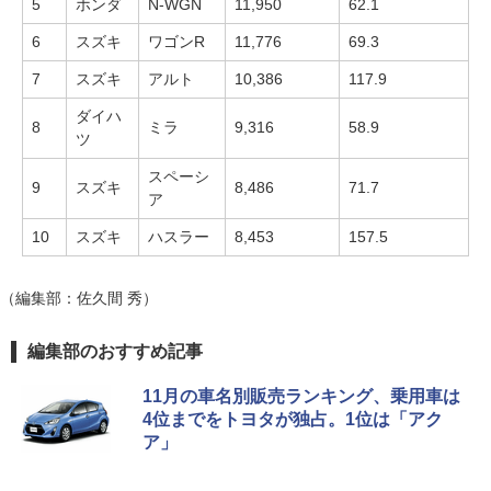
5
ホンダ
N-WGN
11,950
62.1
6
スズキ
ワゴンR
11,776
69.3
7
スズキ
アルト
10,386
117.9
ダイハ
8
ミラ
9,316
58.9
ツ
スペーシ
9
スズキ
8,486
71.7
ア
10
スズキ
ハスラー
8,453
157.5
（編集部：佐久間 秀）
編集部のおすすめ記事
11月の車名別販売ランキング、乗用車は
4位までをトヨタが独占。1位は「アク
ア」