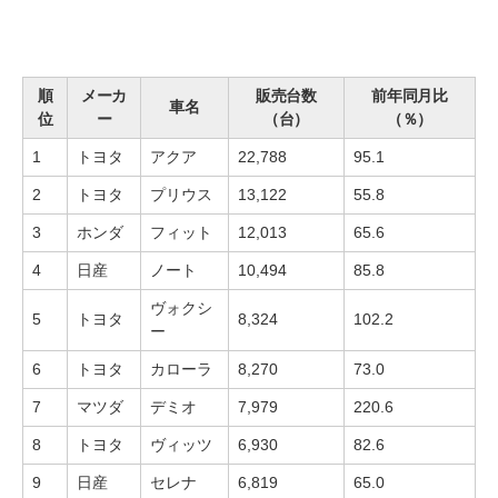
順
メーカ
販売台数
前年同月比
車名
位
ー
（台）
（％）
1
トヨタ
アクア
22,788
95.1
2
トヨタ
プリウス
13,122
55.8
3
ホンダ
フィット
12,013
65.6
4
日産
ノート
10,494
85.8
ヴォクシ
5
トヨタ
8,324
102.2
ー
6
トヨタ
カローラ
8,270
73.0
7
マツダ
デミオ
7,979
220.6
8
トヨタ
ヴィッツ
6,930
82.6
9
日産
セレナ
6,819
65.0