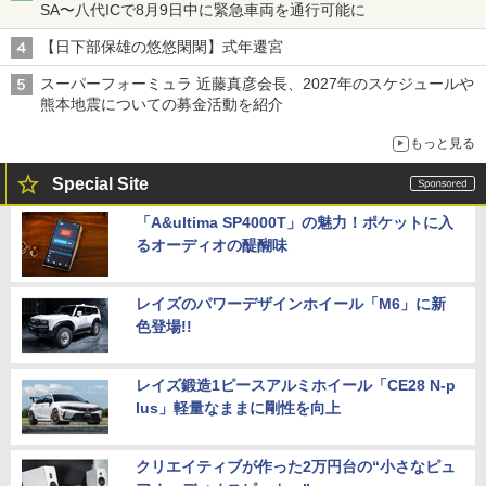
SA〜八代ICで8月9日中に緊急車両を通行可能に
【日下部保雄の悠悠閑閑】式年遷宮
スーパーフォーミュラ 近藤真彦会長、2027年のスケジュールや
熊本地震についての募金活動を紹介
もっと見る
Special Site
「A&ultima SP4000T」の魅力！ポケットに入
るオーディオの醍醐味
レイズのパワーデザインホイール「M6」に新
色登場!!
レイズ鍛造1ピースアルミホイール「CE28 N-p
lus」軽量なままに剛性を向上
クリエイティブが作った2万円台の“小さなピュ