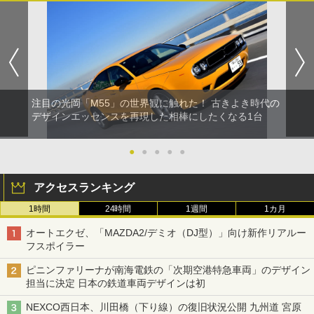
注目の光岡「M55」の世界観に触れた！ 古きよき時代の
デザインエッセンスを再現した相棒にしたくなる1台
●
●
●
●
●
アクセスランキング
1時間
24時間
1週間
1カ月
オートエクゼ、「MAZDA2/デミオ（DJ型）」向け新作リアルー
フスポイラー
ピニンファリーナが南海電鉄の「次期空港特急車両」のデザイン
担当に決定 日本の鉄道車両デザインは初
NEXCO西日本、川田橋（下り線）の復旧状況公開 九州道 宮原