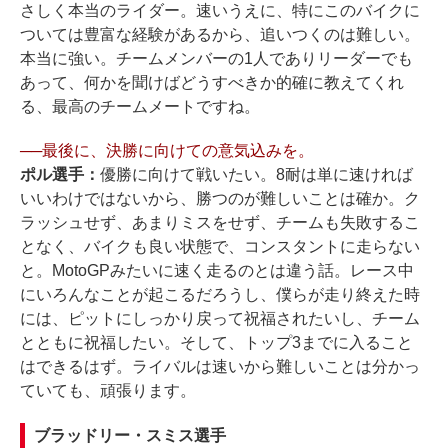
さしく本当のライダー。速いうえに、特にこのバイクに
ついては豊富な経験があるから、追いつくのは難しい。
本当に強い。チームメンバーの1人でありリーダーでも
あって、何かを聞けばどうすべきか的確に教えてくれ
る、最高のチームメートですね。
──最後に、決勝に向けての意気込みを。
ポル選手：
優勝に向けて戦いたい。8耐は単に速ければ
いいわけではないから、勝つのが難しいことは確か。ク
ラッシュせず、あまりミスをせず、チームも失敗するこ
となく、バイクも良い状態で、コンスタントに走らない
と。MotoGPみたいに速く走るのとは違う話。レース中
にいろんなことが起こるだろうし、僕らが走り終えた時
には、ピットにしっかり戻って祝福されたいし、チーム
とともに祝福したい。そして、トップ3までに入ること
はできるはず。ライバルは速いから難しいことは分かっ
ていても、頑張ります。
ブラッドリー・スミス選手