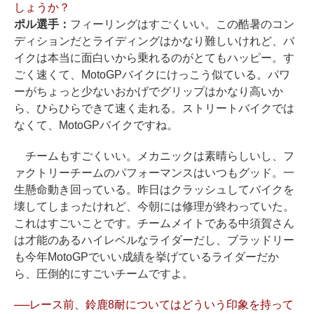
しょうか？
ポル選手：
フィーリングはすごくいい。この酷暑のコン
ディションだとライディングはかなり難しいけれど、バ
イクは本当に面白いから乗れるのがとてもハッピー。す
ごく速くて、MotoGPバイクにけっこう似ている。パワ
ーがちょっと少ないおかげでグリップはかなり高いか
ら、ひらひらできて速く走れる。ストリートバイクでは
なくて、MotoGPバイクですね。
チームもすごくいい。メカニックは素晴らしいし、フ
ァクトリーチームのパフォーマンスはいつもグッド。一
生懸命動き回っている。昨日はクラッシュしてバイクを
壊してしまったけれど、今朝には修理が終わっていた。
これはすごいことです。チームメイトである中須賀さん
は才能のあるハイレベルなライダーだし、ブラッドリー
も今年MotoGPでいい成績を挙げているライダーだか
ら、圧倒的にすごいチームですよ。
──レース前、鈴鹿8耐についてはどういう印象を持って