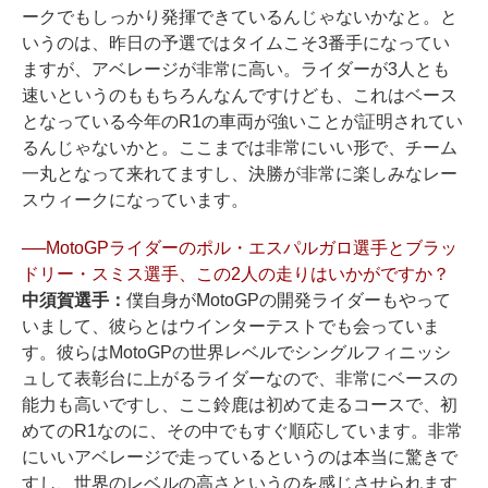
ークでもしっかり発揮できているんじゃないかなと。と
いうのは、昨日の予選ではタイムこそ3番手になってい
ますが、アベレージが非常に高い。ライダーが3人とも
速いというのももちろんなんですけども、これはベース
となっている今年のR1の車両が強いことが証明されてい
るんじゃないかと。ここまでは非常にいい形で、チーム
一丸となって来れてますし、決勝が非常に楽しみなレー
スウィークになっています。
──MotoGPライダーのポル・エスパルガロ選手とブラッ
ドリー・スミス選手、この2人の走りはいかがですか？
中須賀選手：
僕自身がMotoGPの開発ライダーもやって
いまして、彼らとはウインターテストでも会っていま
す。彼らはMotoGPの世界レベルでシングルフィニッシ
ュして表彰台に上がるライダーなので、非常にベースの
能力も高いですし、ここ鈴鹿は初めて走るコースで、初
めてのR1なのに、その中でもすぐ順応しています。非常
にいいアベレージで走っているというのは本当に驚きで
すし、世界のレベルの高さというのを感じさせられます