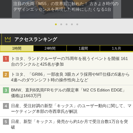
注目の光岡「M55」の世界観に触れた！ 古きよき時代の
デザインエッセンスを再現した相棒にしたくなる1台
●
●
●
●
●
アクセスランキング
1時間
24時間
1週間
1カ月
トヨタ、ランドクルーザーの75周年を祝うイベントを開催 161
台のランクルと425名が参加
トヨタ、「GR86」一部改良 3眼カメラ採用やMT仕様の5速から
4速へのダウンシフト時の操作性向上など
BMW、直列6気筒FRモデルの限定車「M2 CS Edition EDGE」
価格は1663万円
日産、受注好調の新型「キックス」のユーザー動向に関して、マ
ーケティング本部の寺西章氏が解説
日産、新型「キックス」発売から約1か月で受注台数1万台を突
破