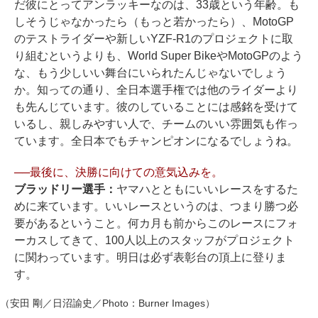
だ彼にとってアンラッキーなのは、33歳という年齢。も
しそうじゃなかったら（もっと若かったら）、MotoGP
のテストライダーや新しいYZF-R1のプロジェクトに取
り組むというよりも、World Super BikeやMotoGPのよう
な、もう少しいい舞台にいられたんじゃないでしょう
か。知っての通り、全日本選手権では他のライダーより
も先んじています。彼のしていることには感銘を受けて
いるし、親しみやすい人で、チームのいい雰囲気も作っ
ています。全日本でもチャンピオンになるでしょうね。
──最後に、決勝に向けての意気込みを。
ブラッドリー選手：
ヤマハとともにいいレースをするた
めに来ています。いいレースというのは、つまり勝つ必
要があるということ。何カ月も前からこのレースにフォ
ーカスしてきて、100人以上のスタッフがプロジェクト
に関わっています。明日は必ず表彰台の頂上に登りま
す。
（安田 剛／日沼諭史／Photo：Burner Images）