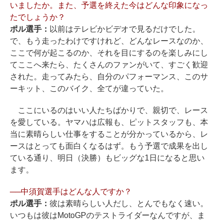
いましたか。また、予選を終えた今はどんな印象になっ
たでしょうか？
ポル選手：
以前はテレビかビデオで見るだけでした。
で、もう走ったわけですけれど、どんなレースなのか、
ここで何が起こるのか、それを目にするのを楽しみにし
てここへ来たら、たくさんのファンがいて、すごく歓迎
された。走ってみたら、自分のパフォーマンス、このサ
ーキット、このバイク、全てが違っていた。
ここにいるのはいい人たちばかりで、親切で、レース
を愛している。ヤマハは広報も、ピットスタッフも、本
当に素晴らしい仕事をすることが分かっているから、レ
ースはとっても面白くなるはず。もう予選で成果を出し
ている通り、明日（決勝）もビッグな1日になると思い
ます。
──中須賀選手はどんな人ですか？
ポル選手：
彼は素晴らしい人だし、とんでもなく速い。
いつもは彼はMotoGPのテストライダーなんですが、ま