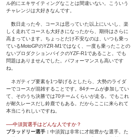
ル的にエキサイティングなことは間違いない。こういう
チャレンジは大好きなんです。
数日走った今、コースは思っていた以上にいいし、楽
しく走れてコースも大好きになったから、期待はさらに
高まっています。ちょっとだけ不安なのは、いつも乗っ
ているMotoGPのYZR-M1ではなく、一度も乗ったことの
ないプロダクションバイクのYZF-R1であること。でも
問題はありませんでした。パフォーマンスも高いです
ね。
ネガティブ要素を1つ挙げるとしたら、大勢のライダ
ーでコースが混雑することです。84チームが参加してい
て、そのうち決勝では70チームくらいが走る。でもこれ
が耐久レースだし鈴鹿でもある。だからここに来られて
本当にうれしいですね。
──中須賀選手はどんな人ですか？
ブラッドリー選手：
中須賀は非常に才能豊かな選手。た