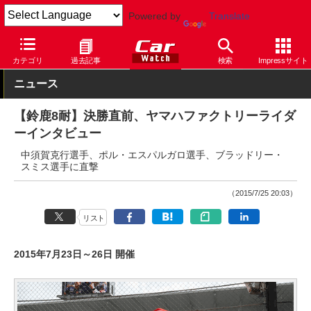
Powered by
Translate
Car Watch
モータースポーツ
モーターサイクル
カテゴリ
過去記事
検索
Impressサイト
ニュース
【鈴鹿8耐】決勝直前、ヤマハファクトリーライダ
ーインタビュー
中須賀克行選手、ポル・エスパルガロ選手、ブラッドリー・
スミス選手に直撃
（2015/7/25 20:03）
リスト
2015年7月23日～26日 開催