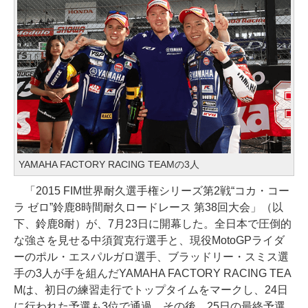
YAMAHA FACTORY RACING TEAMの3人
「2015 FIM世界耐久選手権シリーズ第2戦“コカ・コー
ラ ゼロ”鈴鹿8時間耐久ロードレース 第38回大会」（以
下、鈴鹿8耐）が、7月23日に開幕した。全日本で圧倒的
な強さを見せる中須賀克行選手と、現役MotoGPライダ
ーのポル・エスパルガロ選手、ブラッドリー・スミス選
手の3人が手を組んだYAMAHA FACTORY RACING TEA
Mは、初日の練習走行でトップタイムをマークし、24日
に行われた予選も3位で通過。その後、25日の最終予選