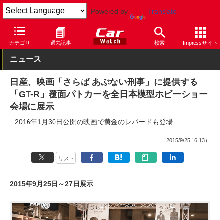
Powered by
Translate
Car Watch
自動車
日産
GT-R
カテゴリ
過去記事
検索
Impressサイト
ニュース
日産、映画「さらば あぶない刑事」に提供する
「GT-R」覆面パトカーを全日本模型ホビーショー
会場に展示
2016年1月30日公開の映画で黄金のレパードも登場
（2015/9/25 16:13）
リスト
2015年9月25日～27日展示