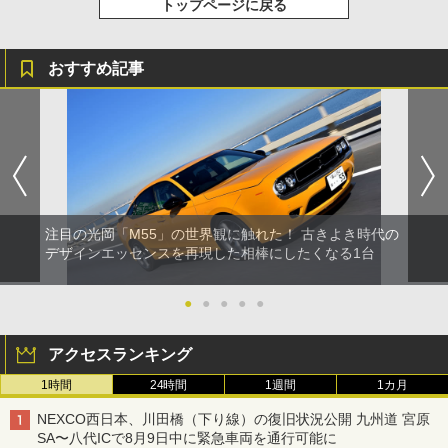
トップページに戻る
おすすめ記事
注目の光岡「M55」の世界観に触れた！ 古きよき時代の
デザインエッセンスを再現した相棒にしたくなる1台
●
●
●
●
●
アクセスランキング
1時間
24時間
1週間
1カ月
NEXCO西日本、川田橋（下り線）の復旧状況公開 九州道 宮原
SA〜八代ICで8月9日中に緊急車両を通行可能に