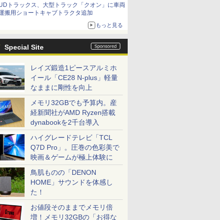
UDトラックス、大型トラック「クオン」に車両
運搬用ショートキャブトラクタ追加
もっと見る
Special Site
レイズ鍛造1ピースアルミホ
イール「CE28 N-plus」軽量
なままに剛性を向上
メモリ32GBでも予算内。産
経新聞社がAMD Ryzen搭載
dynabookを2千台導入
ハイグレードテレビ「TCL
Q7D Pro」。圧巻の色彩美で
映画＆ゲームが極上体験に
鳥肌ものの「DENON
HOME」サウンドを体感し
た！
お値段そのままでメモリ倍
増！メモリ32GBの「お得な