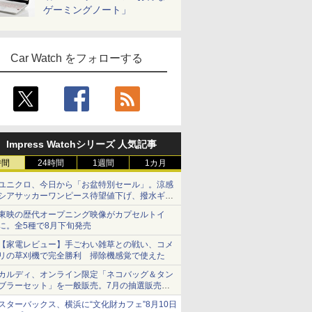
ゲーミングノート」
Car Watch をフォローする
Impress Watchシリーズ 人気記事
時間
24時間
1週間
1カ月
ユニクロ、今日から「お盆特別セール」。涼感
シアサッカーワンピース待望値下げ、撥水ギア
ショーツは1990円に
東映の歴代オープニング映像がカプセルトイ
に。全5種で8月下旬発売
【家電レビュー】手ごわい雑草との戦い、コメ
リの草刈機で完全勝利 掃除機感覚で使えた
カルディ、オンライン限定「ネコバッグ＆タン
ブラーセット」を一般販売。7月の抽選販売の
当選無効分
スターバックス、横浜に“文化財カフェ”8月10日