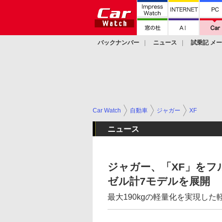
バックナンバー
ニュース
試乗記 メ
カスタム
Car Watch
自動車
ジャガー
XF
ニュース
ジャガー、「XF」を
ゼル計7モデルを展開
最大190kgの軽量化を実現し