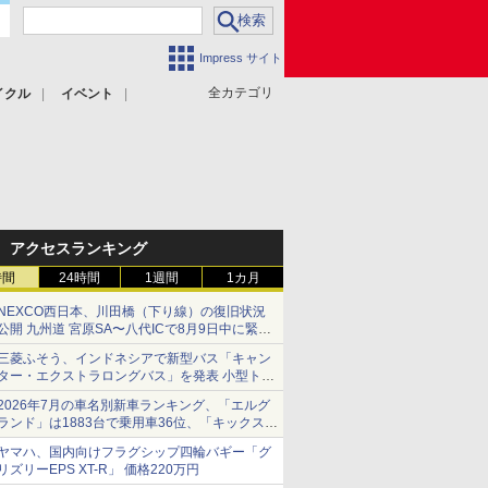
Impress サイト
全カテゴリ
イクル
イベント
アクセスランキング
時間
24時間
1週間
1カ月
NEXCO西日本、川田橋（下り線）の復旧状況
公開 九州道 宮原SA〜八代ICで8月9日中に緊急
車両を通行可能に
三菱ふそう、インドネシアで新型バス「キャン
ター・エクストラロングバス」を発表 小型トラ
ックベースの観光・旅客輸送向けバス
2026年7月の車名別新車ランキング、「エルグ
ランド」は1883台で乗用車36位、「キックス」
は2591台で27位に
ヤマハ、国内向けフラグシップ四輪バギー「グ
リズリーEPS XT-R」 価格220万円