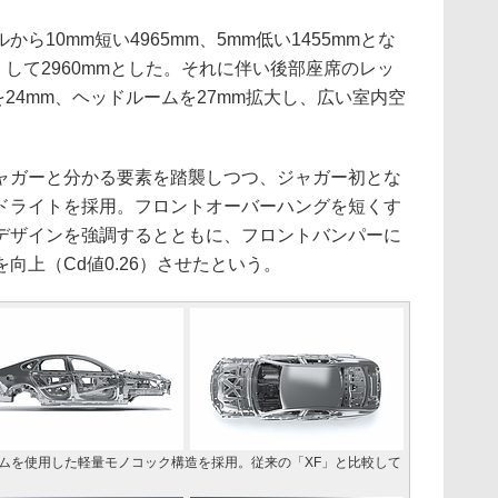
10mm短い4965mm、5mm低い1455mmとな
くして2960mmとした。それに伴い後部座席のレッ
を24mm、ヘッドルームを27mm拡大し、広い室内空
ガーと分かる要素を踏襲しつつ、ジャガー初とな
ッドライトを採用。フロントオーバーハングを短くす
デザインを強調するとともに、フロントバンパーに
向上（Cd値0.26）させたという。
ウムを使用した軽量モノコック構造を採用。従来の「XF」と比較して