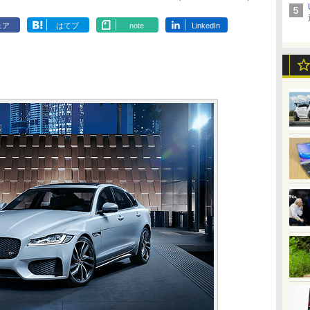
ェア
はてブ
note
LinkedIn