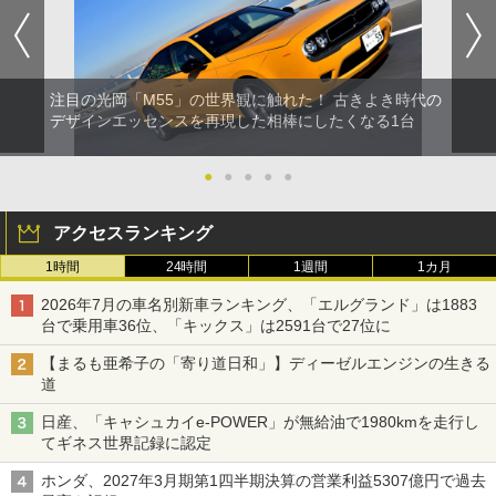
注目の光岡「M55」の世界観に触れた！ 古きよき時代の
デザインエッセンスを再現した相棒にしたくなる1台
●
●
●
●
●
アクセスランキング
1時間
24時間
1週間
1カ月
2026年7月の車名別新車ランキング、「エルグランド」は1883
台で乗用車36位、「キックス」は2591台で27位に
【まるも亜希子の「寄り道日和」】ディーゼルエンジンの生きる
道
日産、「キャシュカイe-POWER」が無給油で1980kmを走行し
てギネス世界記録に認定
ホンダ、2027年3月期第1四半期決算の営業利益5307億円で過去