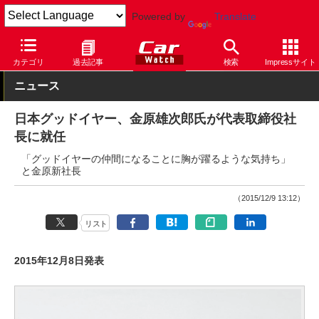
Powered by
Translate
Car Watch
タイヤ
グッドイヤー
その他
カテゴリ
過去記事
検索
Impressサイト
ニュース
日本グッドイヤー、金原雄次郎氏が代表取締役社
長に就任
「グッドイヤーの仲間になることに胸が躍るような気持ち」
と金原新社長
（2015/12/9 13:12）
リスト
2015年12月8日発表