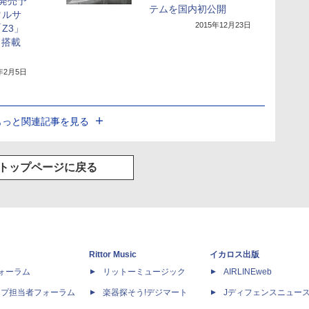
発売予
テムを国内初公開
タルサ
2015年12月23日
Z3」
」搭載
6年2月5日
もっと関連記事を見る
トップページに戻る
Rittor Music
イカロス出版
dフォーラム
リットーミュージック
AIRLINEweb
ップ担当者フォーラム
楽器探そう!デジマート
Jディフェンスニュー