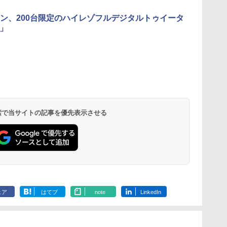
ン、200台限定のハイレゾフルデジタルトゥイータ
H」
 検索で当サイトの記事を優先表示させる
ェア
はてブ
note
LinkedIn