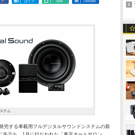
ェア
はてブ
note
LinkedIn
ステム
に発売する車載用フルデジタルサウンドシステムの新
発売に先立ち、1月に行なわれた「東京オートサロン