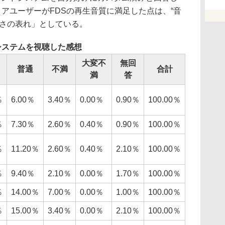
コアユーザーがFDSの再生音質に満足した点は、“音
高さの表れ」としている。
システムを視聴した感想
大変不
無回
普通
不満
合計
満
答
％
6.00％
3.40％
0.00％
0.90％
100.00％
％
7.30％
2.60％
0.40％
0.90％
100.00％
％
11.20％
2.60％
0.40％
2.10％
100.00％
％
9.40％
2.10％
0.00％
1.70％
100.00％
％
14.00％
7.00％
0.00％
1.00％
100.00％
％
15.00％
3.40％
0.00％
2.10％
100.00％