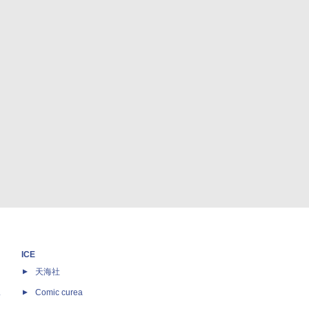
ICE
天海社
ス
Comic curea