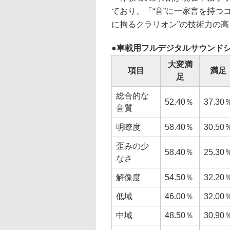
ており、「“音”に一家言を持つ
に拘るクラリオン”の技術力の
車載用フルデジタルサウンド
大変満
項目
満足
足
総合的な
52.40％
37.30
音質
明瞭度
58.40％
30.50
歪みの少
58.40％
25.30
なさ
解像度
54.50％
32.20
低域
46.00％
32.00
中域
48.50％
30.90