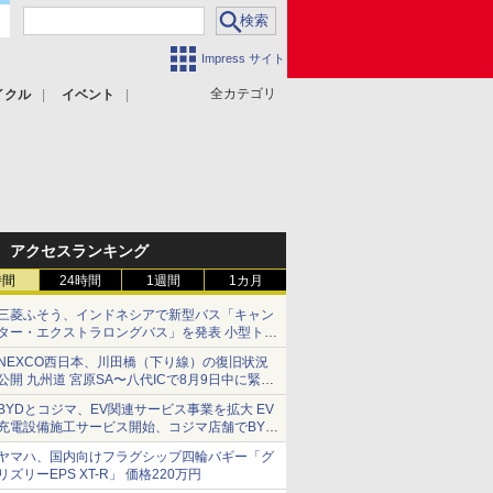
Impress サイト
全カテゴリ
イクル
イベント
アクセスランキング
時間
24時間
1週間
1カ月
三菱ふそう、インドネシアで新型バス「キャン
ター・エクストラロングバス」を発表 小型トラ
ックベースの観光・旅客輸送向けバス
NEXCO西日本、川田橋（下り線）の復旧状況
公開 九州道 宮原SA〜八代ICで8月9日中に緊急
車両を通行可能に
BYDとコジマ、EV関連サービス事業を拡大 EV
充電設備施工サービス開始、コジマ店舗でBYD
車の展示・試乗イベントを強化
ヤマハ、国内向けフラグシップ四輪バギー「グ
リズリーEPS XT-R」 価格220万円