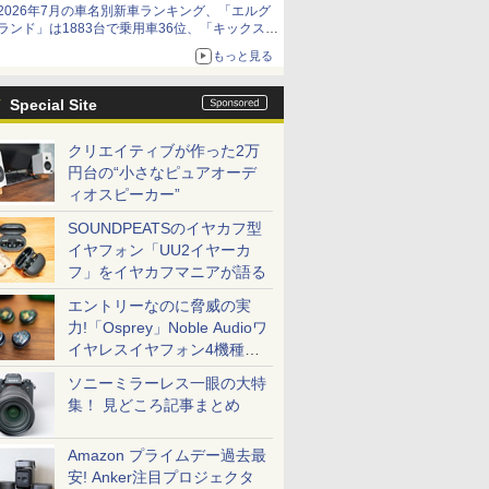
2026年7月の車名別新車ランキング、「エルグ
ランド」は1883台で乗用車36位、「キックス」
は2591台で27位に
もっと見る
Special Site
クリエイティブが作った2万
円台の“小さなピュアオーデ
ィオスピーカー”
SOUNDPEATSのイヤカフ型
イヤフォン「UU2イヤーカ
フ」をイヤカフマニアが語る
エントリーなのに脅威の実
力!「Osprey」Noble Audioワ
イヤレスイヤフォン4機種を
一気に聴く
ソニーミラーレス一眼の大特
集！ 見どころ記事まとめ
Amazon プライムデー過去最
安! Anker注目プロジェクタ