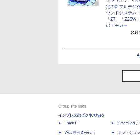
クラリオン、4月
定の新フルデジ
ウンドシステム「
「Z7」「Z25W
のデモカー
201
Group site links
インプレスのビジネスWeb
Think IT
SmartGri
Web担当者Forum
ネットショ