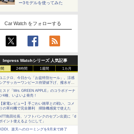
ー3モデルを使ってみた
Car Watch をフォローする
Impress Watchシリーズ 人気記事
時間
24時間
1週間
1カ月
ユニクロ、今日から「お盆特別セール」。涼感
シアサッカーワンピース待望値下げ、撥水ギア
ショーツは1990円に
ミスド「Mrs. GREEN APPLE」のコラボドーナ
ツ4種、いよいよ発売！
【家電レビュー】手ごわい雑草との戦い、コメ
リの草刈機で完全勝利 掃除機感覚で使えた
NTT島田社長、ソフトバンクのセブン出資に「d
ポイント使えるようにして」
KDDI、楽天へのローミングを9月末で終了