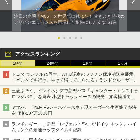
注目の光岡「M55」の世界観に触れた！ 古きよき時代の
デザインエッセンスを再現した相棒にしたくなる1台
●
●
●
●
●
アクセスランキング
1時間
24時間
1週間
1カ月
トヨタ ランクル75周年、WHO認定のワクチン保冷輸送車展示
「どこへでも行き、生きて帰ってこられる」ランドクルーザーで
命をつなぐ
三菱ふそう、インドネシアで新型バス「キャンター・エクストラ
ロングバス」を発表 小型トラックベースの観光・旅客輸送向け
バス
ヤマハ、「YZF-R6レースベース車」現オーダーで生産終了を決
定 価格137万5000円
ランボルギーニ、新型「レヴェルトSV」がドイツ ホッケンハイ
ムリンクの最速ラップタイムを記録