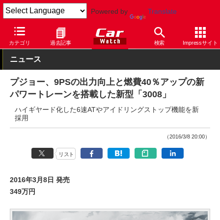
Powered by
Translate
Car Watch
自動車
プジョー
3008
カテゴリ
過去記事
検索
Impressサイト
ニュース
プジョー、9PSの出力向上と燃費40％アップの新
パワートレーンを搭載した新型「3008」
ハイギヤード化した6速ATやアイドリングストップ機能を新
採用
（2016/3/8 20:00）
リスト
2016年3月8日 発売
349万円