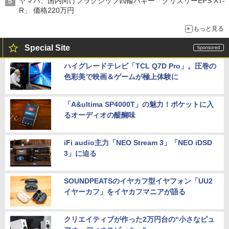
ヤマハ、国内向けフラグシップ四輪バギー「グリズリーEPS XT-
R」 価格220万円
もっと見る
Special Site
ハイグレードテレビ「TCL Q7D Pro」。圧巻の
色彩美で映画＆ゲームが極上体験に
「A&ultima SP4000T」の魅力！ポケットに入
るオーディオの醍醐味
iFi audio主力「NEO Stream 3」「NEO iDSD
3」に迫る
SOUNDPEATSのイヤカフ型イヤフォン「UU2
イヤーカフ」をイヤカフマニアが語る
クリエイティブが作った2万円台の“小さなピュ