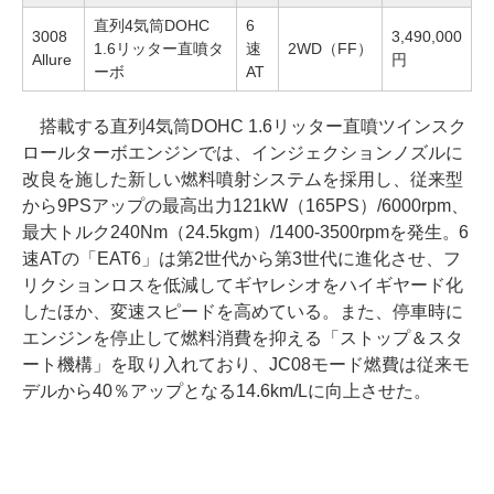
直列4気筒DOHC
6
3008
3,490,000
1.6リッター直噴タ
速
2WD（FF）
Allure
円
ーボ
AT
搭載する直列4気筒DOHC 1.6リッター直噴ツインスク
ロールターボエンジンでは、インジェクションノズルに
改良を施した新しい燃料噴射システムを採用し、従来型
から9PSアップの最高出力121kW（165PS）/6000rpm、
最大トルク240Nm（24.5kgm）/1400-3500rpmを発生。6
速ATの「EAT6」は第2世代から第3世代に進化させ、フ
リクションロスを低減してギヤレシオをハイギヤード化
したほか、変速スピードを高めている。また、停車時に
エンジンを停止して燃料消費を抑える「ストップ＆スタ
ート機構」を取り入れており、JC08モード燃費は従来モ
デルから40％アップとなる14.6km/Lに向上させた。