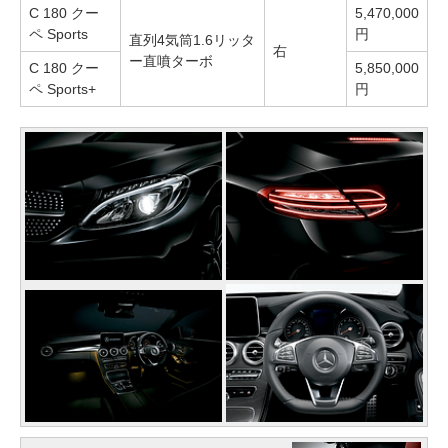
C 180 クー
5,470,000
ペ Sports
円
直列4気筒1.6リッタ
右
ー直噴ターボ
C 180 クー
5,850,000
ペ Sports+
円