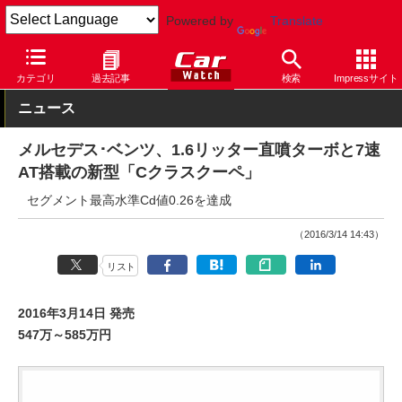
Powered by
Translate
Car Watch
自動車
メルセデス・ベンツ
C
カテゴリ
過去記事
検索
Impressサイト
ニュース
メルセデス･ベンツ、1.6リッター直噴ターボと7速
AT搭載の新型「Cクラスクーペ」
セグメント最高水準Cd値0.26を達成
（2016/3/14 14:43）
リスト
2016年3月14日 発売
547万～585万円