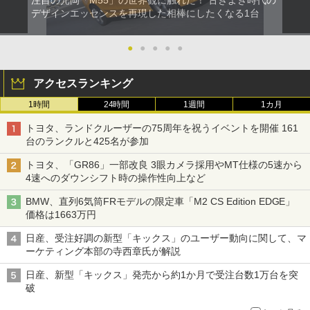
デザインエッセンスを再現した相棒にしたくなる1台
●
●
●
●
●
アクセスランキング
1時間
24時間
1週間
1カ月
トヨタ、ランドクルーザーの75周年を祝うイベントを開催 161
台のランクルと425名が参加
トヨタ、「GR86」一部改良 3眼カメラ採用やMT仕様の5速から
4速へのダウンシフト時の操作性向上など
BMW、直列6気筒FRモデルの限定車「M2 CS Edition EDGE」
価格は1663万円
日産、受注好調の新型「キックス」のユーザー動向に関して、マ
ーケティング本部の寺西章氏が解説
日産、新型「キックス」発売から約1か月で受注台数1万台を突
破