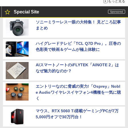
もっと見る
Special Site
ソニーミラーレス一眼の大特集！ 見どころ記事
まとめ
ハイグレードテレビ「TCL Q7D Pro」。圧巻の
色彩美で映画＆ゲームが極上体験に
AIスマートノートのiFLYTEK「AINOTE 2」は
なぜ魅力的なのか？
エントリーなのに脅威の実力!「Osprey」Nobl
e Audioワイヤレスイヤフォン4機種を一気に聴
く
マウス、RTX 5060 Ti搭載ゲーミングPCが7万
5,000円オフで30万円台！