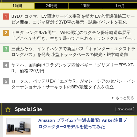
1時間
24時間
1週間
1カ月
BYDとコジマ、EV関連サービス事業を拡大 EV充電設備施工サー
ビス開始、コジマ店舗でBYD車の展示・試乗イベントを強化
トヨタ ランクル75周年、WHO認定のワクチン保冷輸送車展示
「どこへでも行き、生きて帰ってこられる」ランドクルーザーで
命をつなぐ
三菱ふそう、インドネシアで新型バス「キャンター・エクストラ
ロングバス」を発表 小型トラックベースの観光・旅客輸送向け
バス
ヤマハ、国内向けフラグシップ四輪バギー「グリズリーEPS XT-
R」 価格220万円
ロータス、バッテリEV「エメヤR」がマレーシアのセパン・イン
ターナショナル・サーキットのBEV最速タイムを樹立
もっと見る
Special Site
Amazon プライムデー過去最安! Anker注目プ
ロジェクター3モデルを使ってみた