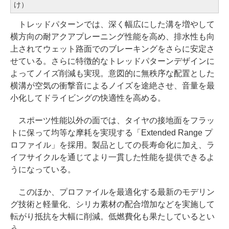
け）
トレッドパターンでは、深く幅広にした溝を増やして
横方向の耐アクアプレーニング性能を高め、排水性も向
上されてウェット路面でのブレーキングをさらに安定さ
せている。さらに特徴的なトレッドパターンデザインに
よってノイズ削減も実現。意図的に無秩序な配置とした
横溝が空気の衝撃音によるノイズを途絶させ、音量を最
小化してドライビングの快適性を高める。
スポーツ性能以外の面では、タイヤの接地面をフラッ
トに保って均等な摩耗を実現する「Extended Range プ
ロファイル」を採用。製品としての長寿命化に加え、ラ
イフサイクルを通じてより一貫した性能を提供できるよ
うになっている。
このほか、プロファイルを最適化する最新のモデリン
グ技術と軽量化、シリカ素材の配合増加などを実施して
転がり抵抗を大幅に削減。低燃費化も果たしているとい
う。