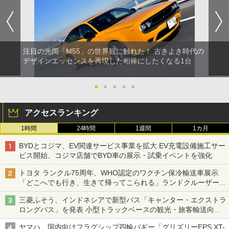
注目の光岡「M55」の世界観に触れた！ 古きよき時代の
デザインエッセンスを再現した相棒にしたくなる1台
●
●
●
●
●
アクセスランキング
1時間
24時間
1週間
1カ月
BYDとコジマ、EV関連サービス事業を拡大 EV充電設備施工サー
ビス開始、コジマ店舗でBYD車の展示・試乗イベントを強化
トヨタ ランクル75周年、WHO認定のワクチン保冷輸送車展示
「どこへでも行き、生きて帰ってこられる」ランドクルーザーで
命をつなぐ
三菱ふそう、インドネシアで新型バス「キャンター・エクストラ
ロングバス」を発表 小型トラックベースの観光・旅客輸送向け
バス
ヤマハ、国内向けフラグシップ四輪バギー「グリズリーEPS XT-