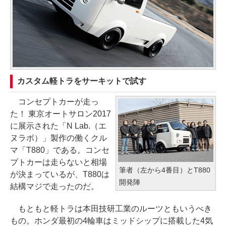
カスタム軽トラをサーキットで試す
コンセプトカーが走っ
た！ 東京オートサロン2017
に展示された「N Lab.（エ
ヌラボ）」製作の働くクル
マ「T880」である。コンセ
プトカーは走らないと相場
筆者（左から4番目）とT880
が決まっているが、T880は
開発陣
結構マジで走ったのだ。
もともと軽トラは本田技研工業のルーツともいうべき
もの。ホンダ最初の4輪車はミッドシップに搭載した4気