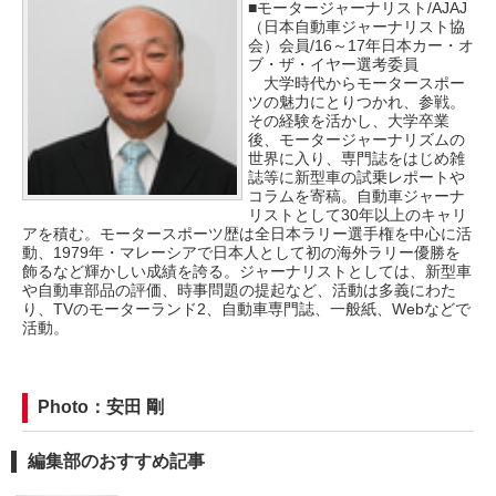
■モータージャーナリスト/AJAJ
（日本自動車ジャーナリスト協
会）会員/16～17年日本カー・オ
ブ・ザ・イヤー選考委員
大学時代からモータースポー
ツの魅力にとりつかれ、参戦。
その経験を活かし、大学卒業
後、モータージャーナリズムの
世界に入り、専門誌をはじめ雑
誌等に新型車の試乗レポートや
コラムを寄稿。自動車ジャーナ
リストとして30年以上のキャリ
アを積む。モータースポーツ歴は全日本ラリー選手権を中心に活
動、1979年・マレーシアで日本人として初の海外ラリー優勝を
飾るなど輝かしい成績を誇る。ジャーナリストとしては、新型車
や自動車部品の評価、時事問題の提起など、活動は多義にわた
り、TVのモーターランド2、自動車専門誌、一般紙、Webなどで
活動。
Photo：安田 剛
編集部のおすすめ記事