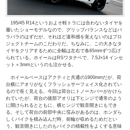
195/45 R14というおよそ軽トラには合わないタイヤを
履いたショーモデルなので、グリップバランスなどはバ
ラバラのはずだが、それほど違和感を覚えないのはプロ
ジェクトチームのこだわりだ。ちなみに、この大きなタ
イヤをクリアするために全幅は左右で各65mmずつ広げ
られている。ホイールはRSワタナベで、7.5J×14 インセ
ット＋3mmというのも泣かせる。
ホイールベースはアクティと共通の1900mmだが、荷
台横にアオリがなくフラッシュサーフェイス化されてい
るので長く見える。今回は荷台にトノーカバーがかけら
れていたが、荷台の後部アオリは下ヒンジで通常のよう
に開けられるとともに、横ヒンジで観音開きにもでき
る。そして荷台の前部中央に窪みがあるのは、ホンダら
しくバイクを積み込んだ時、前輪が収めるためだとい
う。観音開きにしたのもバイクの積載性をよくする意味