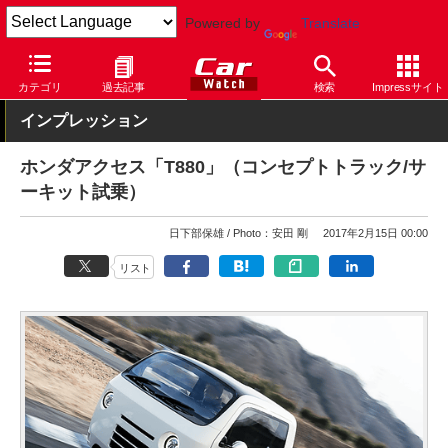
Powered by
Translate
Car Watch
自動車
ホンダ
コンセプトカー
カテゴリ
過去記事
検索
Impressサイト
インプレッション
ホンダアクセス「T880」（コンセプトトラック/サ
ーキット試乗）
日下部保雄
Photo：安田 剛
2017年2月15日 00:00
リスト