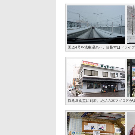
国道4号を浅虫温泉へ。目指すはドライブ
鶴亀屋食堂に到着。絶品の本マグロ丼が