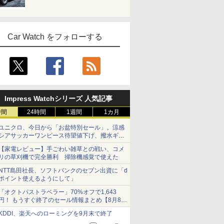
Car Watch をフォローする
Impress Watchシリーズ 人気記事
時間
24時間
1週間
1カ月
ユニクロ、今日から「お盆特別セール」。涼感
シアサッカーワンピース待望値下げ、撥水ギア
ショーツは1990円に
【家電レビュー】手ごわい雑草との戦い、コメ
リの草刈機で完全勝利 掃除機感覚で使えた
NTT島田社長、ソフトバンクのセブン出資に「d
ポイント使えるようにして」
「オクトパストラベラー」70%オフで1,643
円！ もうすぐ終了のセール情報まとめ【8月8日
更新】
KDDI、楽天へのローミングを9月末で終了
ニンテンドーeショップでは「大神 絶景版」が