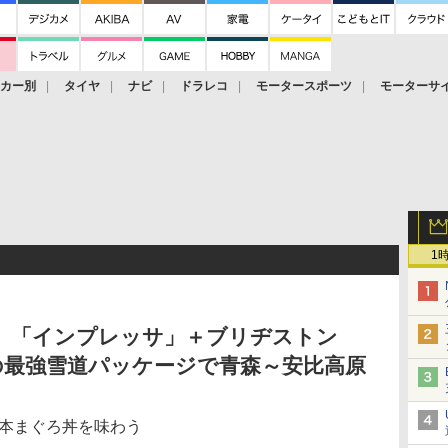
ーカー別
タイヤ
ナビ
ドラレコ
モータースポーツ
モーターサ
1
V」「インプレッサ」＋ブリヂストン
」の最強雪道パッケージで青森～安比高原
と本まぐろ丼を味わう