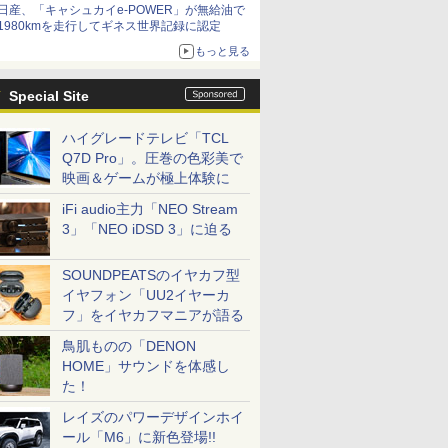
日産、「キャシュカイe-POWER」が無給油で
1980kmを走行してギネス世界記録に認定
もっと見る
Special Site
ハイグレードテレビ「TCL
Q7D Pro」。圧巻の色彩美で
映画＆ゲームが極上体験に
iFi audio主力「NEO Stream
3」「NEO iDSD 3」に迫る
SOUNDPEATSのイヤカフ型
イヤフォン「UU2イヤーカ
フ」をイヤカフマニアが語る
鳥肌ものの「DENON
HOME」サウンドを体感し
た！
レイズのパワーデザインホイ
ール「M6」に新色登場!!