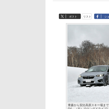
ポスト
リスト
シ
青森から安比高原スキー場まで全
G4」（左）でロングドライブ