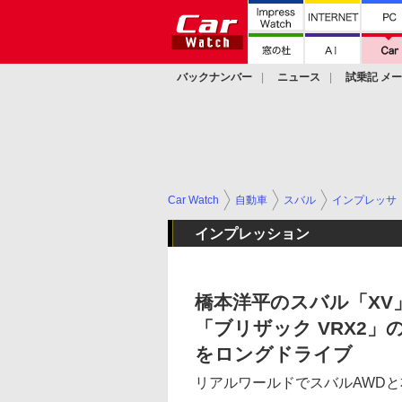
バックナンバー
ニュース
試乗記 メ
カスタム
Car Watch
自動車
スバル
インプレッサ
インプレッション
橋本洋平のスバル「X
「ブリザック VRX2
をロングドライブ
リアルワールドでスバルAWD