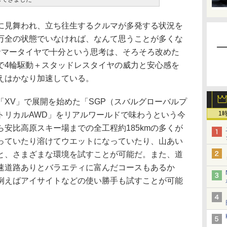
見舞われ、立ち往生するクルマが多発する状況を
万全の状態でいなければ、なんて思うことが多くな
サマータイヤで十分という思考は、そろそろ改めた
で4輪駆動＋スタッドレスタイヤの威力と安心感を
えはかなり加速している。
XV」で展開を始めた「SGP（スバルグローバルプ
1
トリカルAWD」をリアルワールドで味わうという今
安比高原スキー場までの全工程約185kmの多くが
っていたり溶けてウエットになっていたり、山あい
と、さまざまな環境を試すことが可能だ。また、道
速道路ありとバラエティに富んだコースもあるか
例えばアイサイトなどの使い勝手も試すことが可能