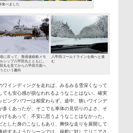
杯食べました
港に戻って、青函連絡船メモ
八甲田ゴールドラインを南へと進
ルシップ八甲田丸とともに。
む
田丸を見てから八甲田方面へ
うという趣向
ワインディングを走れば、みるみる雪深くなって
しても安心感が損なわれるようなことはない。確実
ッピングパワーは相変わらず。途中、狭いワインデ
が多くあったが、そこでも車体の見切りのよさ、そ
かげもあって、不安に思うようなことはなかった。
ビとした身のこなしもあり、爽快な走りを展開して
連続するようなシーンでは、操舵に対してリニアさ