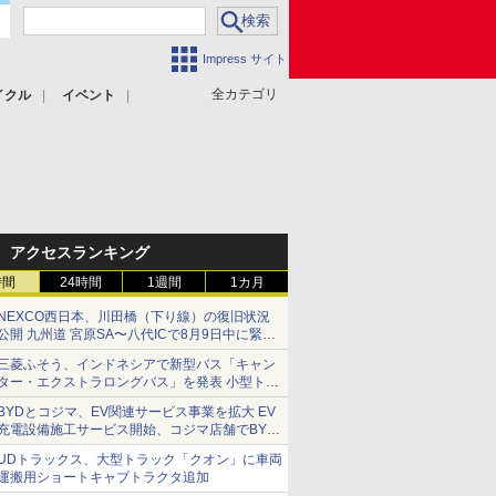
Impress サイト
全カテゴリ
イクル
イベント
アクセスランキング
時間
24時間
1週間
1カ月
NEXCO西日本、川田橋（下り線）の復旧状況
公開 九州道 宮原SA〜八代ICで8月9日中に緊急
車両を通行可能に
三菱ふそう、インドネシアで新型バス「キャン
ター・エクストラロングバス」を発表 小型トラ
ックベースの観光・旅客輸送向けバス
BYDとコジマ、EV関連サービス事業を拡大 EV
充電設備施工サービス開始、コジマ店舗でBYD
車の展示・試乗イベントを強化
UDトラックス、大型トラック「クオン」に車両
運搬用ショートキャブトラクタ追加