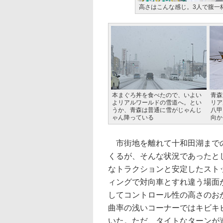
高さはこんな感じ。3人で腹一
本まぐろ丼を食べたので、いよい
青森
よリアルワールドの雪道へ。とい
リア
うか、青森は普通に雪がじゃんじ
八甲
ゃん降っている
向か
市街地を離れて十和田湖までの
くるが、そんな状況であったと
なトラクションと安定したスト
ィングで対向車とすれ違う場面
してコントロール性の高さのお
曲率の浅いコーナーではキビキ
いた。ただ、タイトなターンが