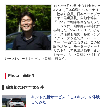
1971年6月30日 東京都出身。A.
J.A.J.（日本自動車ジャーナリス
ト協会）会員。日本カーオブザ
イヤー選考委員。自動車雑誌
「Tipo」の副編集長を経てフリ
ーランスに。編集部在籍時代に
参戦した「VW GTi CUP」から
レース活動も始め、各種ワンメ
イクレースを経てスーパーFJ、
スーパー耐久にも参戦。この経
験を活かし、モータージャーナ
リストとして執筆活動中。また
ジャーナリスト活動と並行して
レースレポートやイベント活動も行なう。
Photo：高橋 学
編集部のおすすめ記事
キントの新サービス「モスキン」を体験
してみた