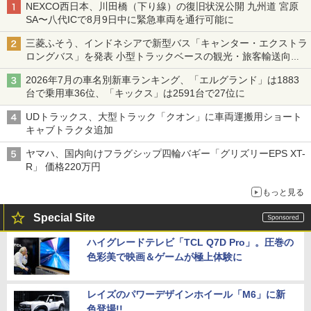
NEXCO西日本、川田橋（下り線）の復旧状況公開 九州道 宮原
SA〜八代ICで8月9日中に緊急車両を通行可能に
三菱ふそう、インドネシアで新型バス「キャンター・エクストラ
ロングバス」を発表 小型トラックベースの観光・旅客輸送向け
バス
2026年7月の車名別新車ランキング、「エルグランド」は1883
台で乗用車36位、「キックス」は2591台で27位に
UDトラックス、大型トラック「クオン」に車両運搬用ショート
キャブトラクタ追加
ヤマハ、国内向けフラグシップ四輪バギー「グリズリーEPS XT-
R」 価格220万円
もっと見る
Special Site
ハイグレードテレビ「TCL Q7D Pro」。圧巻の
色彩美で映画＆ゲームが極上体験に
レイズのパワーデザインホイール「M6」に新
色登場!!