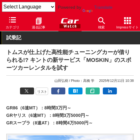
Powered by
Translate
Car Watch
自動車
トムス
カテゴリ
過去記事
検索
Impressサイト
試乗記
トムスが仕上げた高性能チューニングカーが借り
られる!? キントの新サービス「MOSKIN」のスポ
ーツカーレンタルを試す
山田弘樹
Photo：高橋 学
2025年12月11日 10:38
リスト
GR86（6速MT）：8時間3万円～
GRヤリス（6速MT）：8時間3万5000円～
GRスープラ（8速AT）：8時間4万5000円～