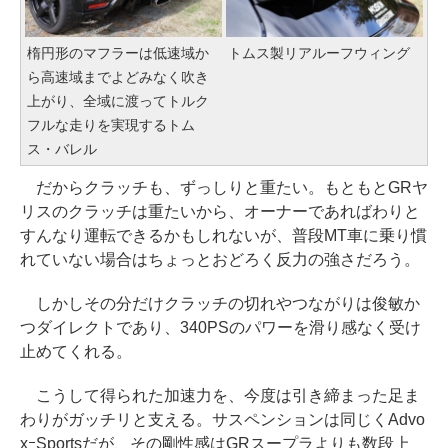
楕円形のマフラーは低速域か
トムス製リアルーフウィング
ら高速域までよどみなく吹き
上がり、全域に渡ってトルク
フルな走りを実現するトム
ス・バレル
だからクラッチも、ずっしりと重たい。もともとGRヤ
リスのクラッチは重たいから、オーナーであればわりと
すんなり運転できるかもしれないが、普段MT車に乗り慣
れていない場合はちょっとおどろく反力の強さだろう。
しかしその分だけクラッチの切れやつながりは俊敏か
つダイレクトであり、340PSのパワーを滑り感なく受け
止めてくれる。
こうして得られた加速力を、今度は引き締まった足ま
わりがガッチリと支える。サスペンションは同じくAdvo
xｰSportsだが、その剛性感はGRスープラよりも数段上