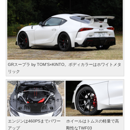
GRスープラ by TOM'S×KINTO。ボディカラーはホワイトメタ
リック
エンジンは460PSまでパワー
ホイールはトムスの軽量で高
アップ
剛性なTWF03