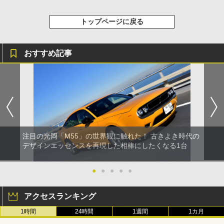
トップページに戻る
おすすめ記事
注目の光岡「M55」の世界観に触れた！ 古きよき時代の
デザインエッセンスを再現した相棒にしたくなる1台
●
●
●
●
●
アクセスランキング
1時間
24時間
1週間
1カ月