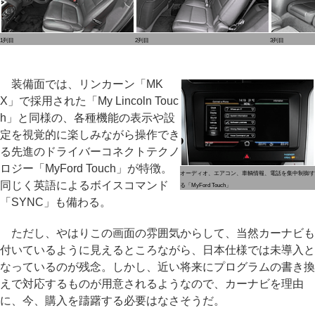
1列目
2列目
3列目
装備面では、リンカーン「MK
X」で採用された「My Lincoln Touc
h」と同様の、各種機能の表示や設
定を視覚的に楽しみながら操作でき
る先進のドライバーコネクトテクノ
ロジー「MyFord Touch」が特徴。
オーディオ、エアコン、車輌情報、電話を集中制御す
同じく英語によるボイスコマンド
る「MyFord Touch」
「SYNC」も備わる。
ただし、やはりこの画面の雰囲気からして、当然カーナビも
付いているように見えるところながら、日本仕様では未導入と
なっているのが残念。しかし、近い将来にプログラムの書き換
えで対応するものが用意されるようなので、カーナビを理由
に、今、購入を躊躇する必要はなさそうだ。