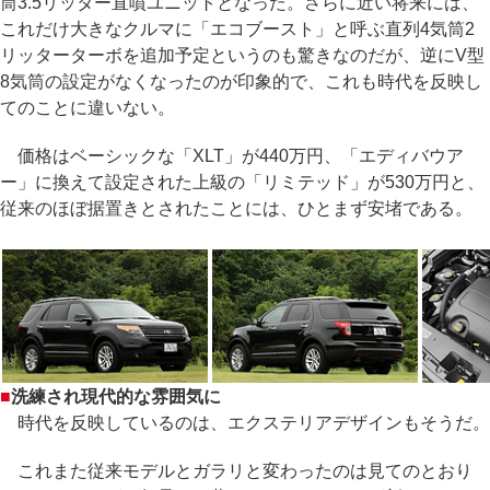
筒3.5リッター直噴ユニットとなった。さらに近い将来には、
これだけ大きなクルマに「エコブースト」と呼ぶ直列4気筒2
リッターターボを追加予定というのも驚きなのだが、逆にV型
8気筒の設定がなくなったのが印象的で、これも時代を反映し
てのことに違いない。
価格はベーシックな「XLT」が440万円、「エディバウア
ー」に換えて設定された上級の「リミテッド」が530万円と、
従来のほぼ据置きとされたことには、ひとまず安堵である。
■
洗練され現代的な雰囲気に
時代を反映しているのは、エクステリアデザインもそうだ。
これまた従来モデルとガラリと変わったのは見てのとおり