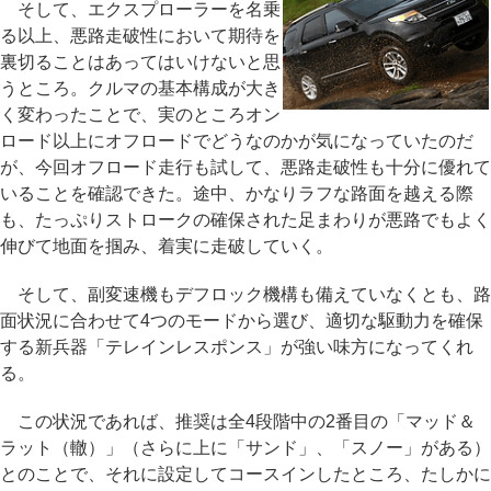
そして、エクスプローラーを名乗
る以上、悪路走破性において期待を
裏切ることはあってはいけないと思
うところ。クルマの基本構成が大き
く変わったことで、実のところオン
ロード以上にオフロードでどうなのかが気になっていたのだ
が、今回オフロード走行も試して、悪路走破性も十分に優れて
いることを確認できた。途中、かなりラフな路面を越える際
も、たっぷりストロークの確保された足まわりが悪路でもよく
伸びて地面を掴み、着実に走破していく。
そして、副変速機もデフロック機構も備えていなくとも、路
面状況に合わせて4つのモードから選び、適切な駆動力を確保
する新兵器「テレインレスポンス」が強い味方になってくれ
る。
この状況であれば、推奨は全4段階中の2番目の「マッド＆
ラット（轍）」（さらに上に「サンド」、「スノー」がある）
とのことで、それに設定してコースインしたところ、たしかに