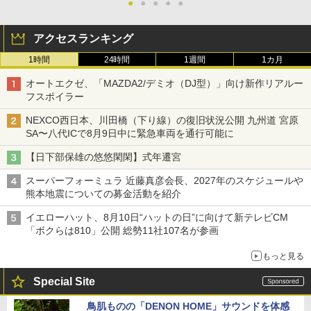
●
●
●
●
●
アクセスランキング
1時間
24時間
1週間
1カ月
オートエクゼ、「MAZDA2/デミオ（DJ型）」向け新作リアルー
フスポイラー
NEXCO西日本、川田橋（下り線）の復旧状況公開 九州道 宮原
SA〜八代ICで8月9日中に緊急車両を通行可能に
【日下部保雄の悠悠閑閑】式年遷宮
スーパーフォーミュラ 近藤真彦会長、2027年のスケジュールや
熊本地震についての募金活動を紹介
イエローハット、8月10日“ハットの日”に向けて新テレビCM
「ボクらは810」公開 総勢11社107名が参画
もっと見る
Special Site
鳥肌ものの「DENON HOME」サウンドを体感