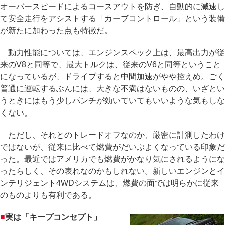
オーバースピードによるコースアウトを防ぎ、自動的に減速し
て安全走行をアシストする「カーブコントロール」という装備
が新たに加わった点も特徴だ。
動力性能については、エンジンスペック上は、最高出力が従
来のV8と同等で、最大トルクは、従来のV6と同等ということ
になっているが、ドライブすると中間加速がやや控えめ。ごく
普通に運転するぶんには、大きな不満はないものの、いざとい
うときにはもう少しパンチが効いていてもいいような気もしな
くない。
ただし、それとのトレードオフなのか、厳密に計測したわけ
ではないが、従来に比べて燃費がだいぶよくなっている印象だ
った。最近ではアメリカでも燃費がかなり気にされるようにな
ったらしく、その表れなのかもしれない。新しいエンジンとイ
ンテリジェント4WDシステムは、燃費の面では明らかに従来
のものよりも有利である。
■
実は「キープコンセプト」