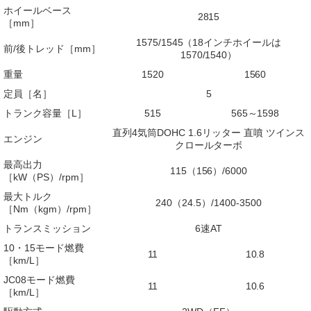
ホイールベース
2815
［mm］
1575/1545（18インチホイールは
前/後トレッド［mm］
1570/1540）
重量
1520
1560
定員［名］
5
トランク容量［L］
515
565～1598
直列4気筒DOHC 1.6リッター 直噴 ツインス
エンジン
クロールターボ
最高出力
115（156）/6000
［kW（PS）/rpm］
最大トルク
240（24.5）/1400-3500
［Nm（kgm）/rpm］
トランスミッション
6速AT
10・15モード燃費
11
10.8
［km/L］
JC08モード燃費
11
10.6
［km/L］