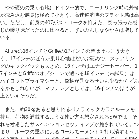
やや硬めの乗り心地はドイツ車的で、コーナリング時に外輪
が沈み込む感覚は極めて小さく、高速巡航時のフラット感は高
い。ただし、前身の407がストロークを抑えた、突っ張った感
じの乗り味だったのに比べると、ずいぶんしなやかさは増して
いる。
Allureの16インチとGriffeの17インチの差はけっこう大き
く、17インチのほうが乗り心地はだいぶ硬めで、ステアリン
グのキックバックも大きめ。16インチはエナジーセーバー、1
7インチとGriffeのオプションで選べる18インチ（未試乗）は
パイロットプライマシーと、銘柄が異なるせいも少なからずあ
るかもしれないが、マッチングとしては、16インチのほうが
上といえそうだ。
また、約30kgあると思われるパノラミックガラスルーフを
持ち、荷物を満載するような使い方も想定されるSWでは、そ
れを考慮したサスペンションセッティングが施されている。つ
まり、ルーフの重さによるロールモーメントを打ち消すよう、