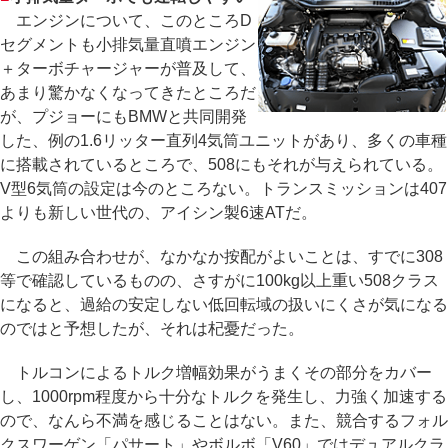
エンジンについて、このところD
セグメントも小排気量直噴エンジン
＋ターボチャージャーが普及して、
あまり驚かなくなってきたところだ
が、プジョーにもBMWと共同開発
した、例の1.6リッター直列4気筒ユニットがあり、多くの車種
に搭載されているところで、508にもそれが与えられている。
V型6気筒の設定は今のところない。トランスミッションは407
よりも新しい世代の、アイシン製6速ATだ。
この組み合わせが、なかなか按配がよいことは、すでに308
等で確認しているものの、さすがに100kg以上重い508クラス
になると、過給の安定しない低回転域の扱いにくさが気になる
のではと予想したが、それは杞憂だった。
トルコンによるトルク増幅効果がうまくその部分をカバー
し、1000rpm程度から十分なトルクを発生し、力強く加速する
ので、なんら不満を感じることはない。また、競合するフォル
クスワーゲン「パサート」やボルボ「V60」ではデュアルクラ