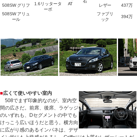
右
1.6リッタータ
AT
508SW グリフ
レザー
437万
ーボ
508SW アリュ
ファブリ
394万
ール
ック
■
広くて使いやすい室内
508でまず印象的なのが、室内空
間の広さだ。前席、後席、ラゲッジ
のいずれも、Dセグメントの中でも
けっこう広いほうだと思う。横方向
に広がり感のあるインパネは、デザ