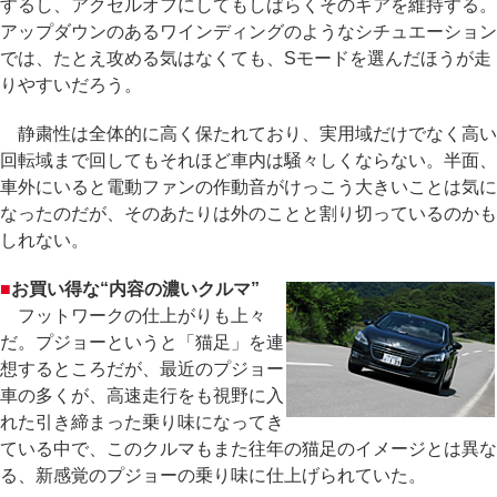
するし、アクセルオフにしてもしばらくそのギアを維持する。
アップダウンのあるワインディングのようなシチュエーション
では、たとえ攻める気はなくても、Sモードを選んだほうが走
りやすいだろう。
静粛性は全体的に高く保たれており、実用域だけでなく高い
回転域まで回してもそれほど車内は騒々しくならない。半面、
車外にいると電動ファンの作動音がけっこう大きいことは気に
なったのだが、そのあたりは外のことと割り切っているのかも
しれない。
■
お買い得な“内容の濃いクルマ”
フットワークの仕上がりも上々
だ。プジョーというと「猫足」を連
想するところだが、最近のプジョー
車の多くが、高速走行をも視野に入
れた引き締まった乗り味になってき
ている中で、このクルマもまた往年の猫足のイメージとは異な
る、新感覚のプジョーの乗り味に仕上げられていた。