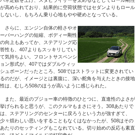
バネ定数を上げ、スタビライザーを太めるなどしてロール剛性
が高められており、結果的に空荷状態ではセダンよりもロール
しないし、もちろん乗り心地もやや硬めとなっている。
さらに、エンジン自体の軽さやオ
ーバーハングの短縮、ボディー剛性
の向上もあってか、ステアリング応
答性も、407よりもスッキリしてい
て気持ちよい。フロントサスペンシ
ョン形式が、407ではダブルウィッ
シュボーンだったところ、508ではストラットに変更されてい
るのだが、イメージとは裏腹に、深い舵角を与えたときの接地
性は、むしろ508のほうが高いように感じられた。
また、最近のプジョー車の特徴のひとつに、直進性のよさが
挙げられると思うが、このクルマもまさにそう。308あたりで
は、ステアリングのセンターに戻ろうという力が強すぎて、
少々煩わしい思いをすることもなくはなかったが、508はその
あたりのセッティングもこなれている。切り始めの反応も素直