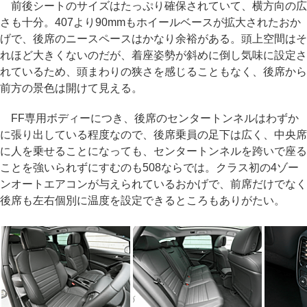
前後シートのサイズはたっぷり確保されていて、横方向の広
さも十分。407より90mmもホイールベースが拡大されたおか
げで、後席のニースペースはかなり余裕がある。頭上空間はそ
れほど大きくないのだが、着座姿勢が斜めに倒し気味に設定さ
れているため、頭まわりの狭さを感じることもなく、後席から
前方の景色は開けて見える。
FF専用ボディーにつき、後席のセンタートンネルはわずか
に張り出している程度なので、後席乗員の足下は広く、中央席
に人を乗せることになっても、センタートンネルを跨いで座る
ことを強いられずにすむのも508ならでは。クラス初の4ゾー
ンオートエアコンが与えられているおかげで、前席だけでなく
後席も左右個別に温度を設定できるところもありがたい。