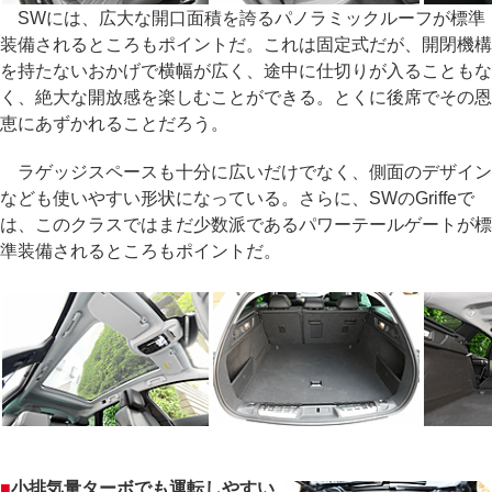
SWには、広大な開口面積を誇るパノラミックルーフが標準
装備されるところもポイントだ。これは固定式だが、開閉機構
を持たないおかげで横幅が広く、途中に仕切りが入ることもな
く、絶大な開放感を楽しむことができる。とくに後席でその恩
恵にあずかれることだろう。
ラゲッジスペースも十分に広いだけでなく、側面のデザイン
なども使いやすい形状になっている。さらに、SWのGriffeで
は、このクラスではまだ少数派であるパワーテールゲートが標
準装備されるところもポイントだ。
■
小排気量ターボでも運転しやすい