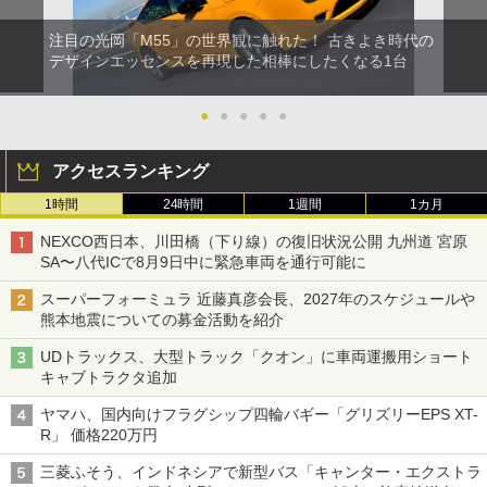
注目の光岡「M55」の世界観に触れた！ 古きよき時代の
デザインエッセンスを再現した相棒にしたくなる1台
●
●
●
●
●
アクセスランキング
1時間
24時間
1週間
1カ月
NEXCO西日本、川田橋（下り線）の復旧状況公開 九州道 宮原
SA〜八代ICで8月9日中に緊急車両を通行可能に
スーパーフォーミュラ 近藤真彦会長、2027年のスケジュールや
熊本地震についての募金活動を紹介
UDトラックス、大型トラック「クオン」に車両運搬用ショート
キャブトラクタ追加
ヤマハ、国内向けフラグシップ四輪バギー「グリズリーEPS XT-
R」 価格220万円
三菱ふそう、インドネシアで新型バス「キャンター・エクストラ