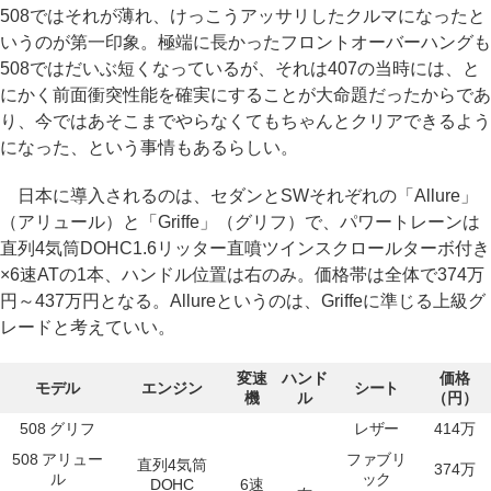
508ではそれが薄れ、けっこうアッサリしたクルマになったと
いうのが第一印象。極端に長かったフロントオーバーハングも
508ではだいぶ短くなっているが、それは407の当時には、と
にかく前面衝突性能を確実にすることが大命題だったからであ
り、今ではあそこまでやらなくてもちゃんとクリアできるよう
になった、という事情もあるらしい。
日本に導入されるのは、セダンとSWそれぞれの「Allure」
（アリュール）と「Griffe」（グリフ）で、パワートレーンは
直列4気筒DOHC1.6リッター直噴ツインスクロールターボ付き
×6速ATの1本、ハンドル位置は右のみ。価格帯は全体で374万
円～437万円となる。Allureというのは、Griffeに準じる上級グ
レードと考えていい。
変速
ハンド
価格
モデル
エンジン
シート
機
ル
（円）
508 グリフ
レザー
414万
508 アリュー
ファブリ
直列4気筒
374万
ル
ック
DOHC
6速