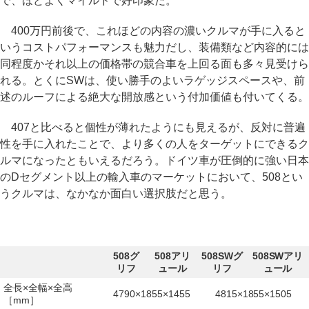
で、ほどよくマイルドで好印象だ。
400万円前後で、これほどの内容の濃いクルマが手に入ると
いうコストパフォーマンスも魅力だし、装備類など内容的には
同程度かそれ以上の価格帯の競合車を上回る面も多々見受けら
れる。とくにSWは、使い勝手のよいラゲッジスペースや、前
述のルーフによる絶大な開放感という付加価値も付いてくる。
407と比べると個性が薄れたようにも見えるが、反対に普遍
性を手に入れたことで、より多くの人をターゲットにできるク
ルマになったともいえるだろう。ドイツ車が圧倒的に強い日本
のDセグメント以上の輸入車のマーケットにおいて、508とい
うクルマは、なかなか面白い選択肢だと思う。
508グ
508アリ
508SWグ
508SWアリ
リフ
ュール
リフ
ュール
全長×全幅×全高
4790×1855×1455
4815×1855×1505
［mm］