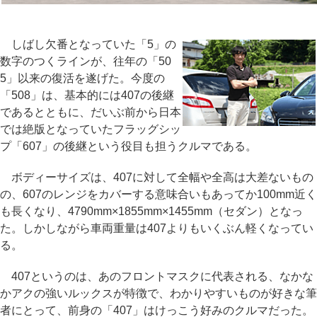
しばし欠番となっていた「5」の
数字のつくラインが、往年の「50
5」以来の復活を遂げた。今度の
「508」は、基本的には407の後継
であるとともに、だいぶ前から日本
では絶版となっていたフラッグシッ
プ「607」の後継という役目も担うクルマである。
ボディーサイズは、407に対して全幅や全高は大差ないもの
の、607のレンジをカバーする意味合いもあってか100mm近く
も長くなり、4790mm×1855mm×1455mm（セダン）となっ
た。しかしながら車両重量は407よりもいくぶん軽くなってい
る。
407というのは、あのフロントマスクに代表される、なかな
かアクの強いルックスが特徴で、わかりやすいものが好きな筆
者にとって、前身の「407」はけっこう好みのクルマだった。