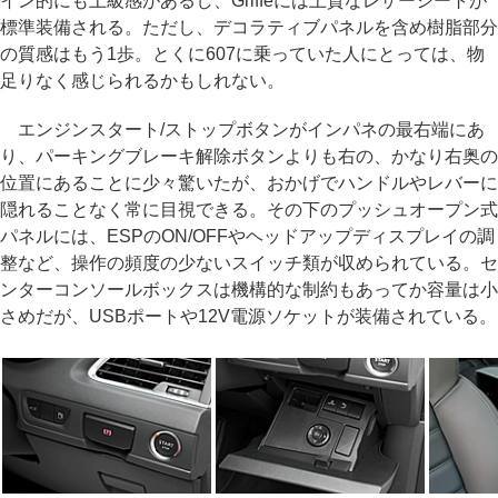
イン的にも上級感があるし、Griffeには上質なレザーシートが
標準装備される。ただし、デコラティブパネルを含め樹脂部分
の質感はもう1歩。とくに607に乗っていた人にとっては、物
足りなく感じられるかもしれない。
エンジンスタート/ストップボタンがインパネの最右端にあ
り、パーキングブレーキ解除ボタンよりも右の、かなり右奥の
位置にあることに少々驚いたが、おかげでハンドルやレバーに
隠れることなく常に目視できる。その下のプッシュオープン式
パネルには、ESPのON/OFFやヘッドアップディスプレイの調
整など、操作の頻度の少ないスイッチ類が収められている。セ
ンターコンソールボックスは機構的な制約もあってか容量は小
さめだが、USBポートや12V電源ソケットが装備されている。