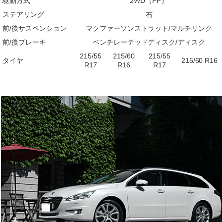
駆動方式
2WD（FF）
ステアリング
右
前/後サスペンション
マクファーソンストラット/マルチリンク
前/後ブレーキ
ベンチレーテッドディスク/ディスク
215/55
215/60
215/55
タイヤ
215/60 R16
R17
R16
R17