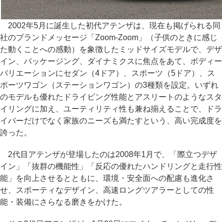
2002年5月に誕生した初代アテンザは、現在も掲げられる同
社のブランドメッセージ「Zoom-Zoom」（子供のときに感じ
た動くことへの感動）を象徴したミッドサイズモデルで、デザ
イン、パッケージング、ダイナミクスに焦点をあて、ボディー
バリエーションにセダン（4ドア）、スポーツ（5ドア）、ス
ポーツワゴン（ステーションワゴン）の3種類を設定。いずれ
のモデルも優れたドライビング性能とアスリートのようなスタ
イリングに加え、ユーティリティ性も兼ね揃えることで、ドラ
イバーだけでなく家族のニーズも満たすという、高い完成度を
誇った。
2代目アテンザが登場したのは2008年1月で、「際立つデザ
イン」「抜群の機能性」「反応の優れたハンドリングと走行性
能」を向上させるとともに、環境・安全面への配慮も進化さ
せ、スポーティなデザイン、高速ロングツアラーとしての性
能・装備にさらなる磨きをかけた。