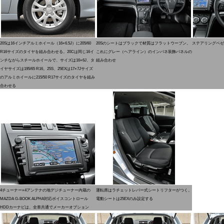
20Sは16インチアルミホイール（16×6.5J）に205/60
20Sのシートはブラックで材質はフラットウーブン。
ステアリングベゼ
R16サイズのタイヤを組み合わせる。20Cは同じ16イ
これにグレー（ヘアライン）のインパネ装飾パネルの
ンチながらスチールホイールで、サイズは16×6J、タ
組み合わせ
イヤサイズは195/65 R16。25S、25EXは17×7Jサイズ
のアルミホイールに215/50 R17サイズのタイヤを組み
合わせる
4チューナー×4アンテナの地デジチューナー内蔵の
運転席はラチェットレバー式シートリフターがつく。
MAZDA G-BOOK ALPHA対応ボイスコントロール
電動シートは25EXのみ設定する
HDDカーナビは、全車共通でメーカーオプション