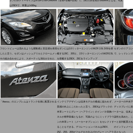
ダンのボディーサイズは4735×1795×1440mm（全長×全幅×全高）で、25Cのみ全高が1450mmとなる。写真
は25EXで、車重は1430kg
フロントビューは流れるような躍動感と安定感を表現
セダンには2.0リッターエンジンのMZR 2.0L DISIを搭
セダンのリアコン
したと言う。セダンはメッシュグリルとクロームメッ
載する20C、20Sと、2.5リッターエンジンのMZR2.5L
で、レッドレンズ
キの組み合わせにより、スポーティな演出がされた
を搭載する25EX、25Cをラインアップ
「Atenza」のエンブレムはトランク右側に配置される
インテリアデザインは従来モデルの構成に捉われず、
メーターの中央下
質感の向上にこだわったと言う。25EXはブラックの
ディスプレイに表
本革シートにグレー（ヘアライン）のインパネ装飾パ
ーターは、従来よ
ネルが標準装備となるが、写真のようにミッドブラウ
認性を高めた。こ
ンの本革シート（メーカーオプション）をセレクトす
ーと並列配置され
ることもできる。デコレーションパネルは25EX、
のインフォメーシ
25Z、25S、20Sがフルグロス仕上げのグレー（ヘアラ
示となった