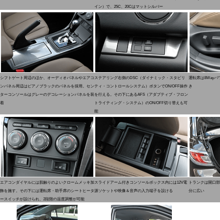
イン）で、25C、20Cはマットシルバー
シフトゲート周辺のほか、オーディオパネルやエアコ
ステアリング右側のDSC（ダイナミック・スタビリ
運転席は8Way
ンパネル周辺はピアノブラックのパネルを採用。セン
ティ・コントロールシステム）ボタンでON/OFF操作
き
ターコンソールはグレーのデコレーションパネルを装
を行える。その下にあるAFS（アダプティブ・フロン
着
トライティング・システム）のON/OFF切り替えも可
能
エアコンダイヤルには肌触りのよいクロームメッキ加
スライドアーム付きコンソールボックス内には12V電
トランクは開口部
飾を施す。その下には運転席・助手席のシートヒータ
源ソケットや映像＆音声の入力端子を設ける
分に広い
ースイッチが設けられ、2段階の温度調整が可能