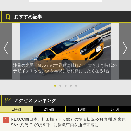
おすすめ記事
注目の光岡「M55」の世界観に触れた！ 古きよき時代の
デザインエッセンスを再現した相棒にしたくなる1台
●
●
●
●
●
アクセスランキング
1時間
24時間
1週間
1カ月
NEXCO西日本、川田橋（下り線）の復旧状況公開 九州道 宮原
SA〜八代ICで8月9日中に緊急車両を通行可能に