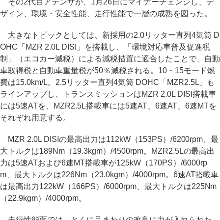
その2代目アテンザが、1月26日にマイナーチェンジし、デ
ザイン、環境・安全性能、走行性能で一層の成熟を図った。
大きなトピックとしては、新採用の2.0リッター直列4気筒 D
OHC「MZR 2.0L DISI」を搭載し、「環境対応車普及促進税
制」（エコカー減税）による減税措置に適合したことで、自動
車取得税と自動車重量税が50％減税される。10・15モード燃
費は15.0km/L。2.5リッター直列4気筒 DOHC「MZR2.5L」も
ラインアップし、トランスミッションはMZR 2.0L DISI搭載車
には5速ATを、MZR2.5L搭載車には5速AT、6速AT、6速MTを
それぞれ用意する。
MZR 2.0L DISIの最高出力は112kW（153PS）/6200rpm、最
大トルクは189Nm（19.3kgm）/4500rpm。MZR2.5Lの最高出
力は5速ATおよび6速MT搭載車が125kW（170PS）/6000rp
m、最大トルクは226Nm（23.0kgm）/4000rpm。6速AT搭載車
は最高出力122kW（166PS）/6000rpm、最大トルクは225Nm
（22.9kgm）/4000rpm。
走行性能面では、とくに足まわりの改良に力が入れられた。