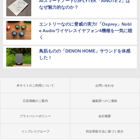
AIスマートノートのiFLYTEK「AINOTE 2」は
なぜ魅力的なのか？
エントリーなのに脅威の実力!「Osprey」Nobl
e Audioワイヤレスイヤフォン4機種を一気に聴
く
鳥肌ものの「DENON HOME」サウンドを体感
した！
本サイトのご利用について
お問い合わせ
広告掲載のご案内
編集部へのご連絡
プライバシーポリシー
会社概要
インプレスグループ
特定商取引法に基づく表示