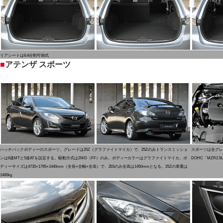
リアシートは6:4分割可倒式
■
アテンザ スポーツ
ハッチバックボディーのスポーツ。グレードは25Z（グラファイトマイカ）で、25Zのみトランスミッショ
スポーツは全グレ
ンは6速MTと5速ATを設定する。駆動方式は2WD（FF）のみ。ボディーカラーはグラファイトマイカ。ボ
DOHC「MZR2
ディーサイズは4735×1795×1440mm（全長×全幅×全高）で、25Sのみ全高は1450mmとなる。25Zの車重は
1460kg