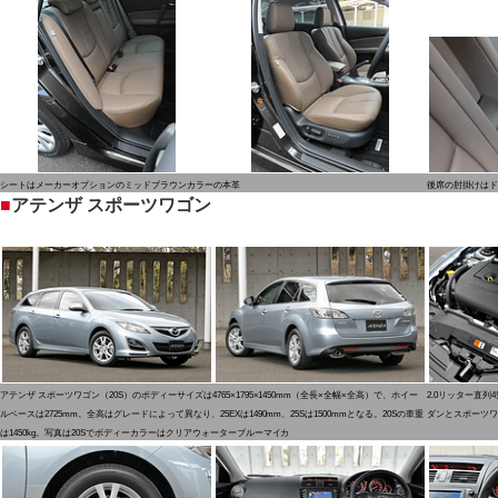
シートはメーカーオプションのミッドブラウンカラーの本革
後席の肘掛けはド
■
アテンザ スポーツワゴン
アテンザ スポーツワゴン（20S）のボディーサイズは4765×1795×1450mm（全長×全幅×全高）で、ホイー
2.0リッター直列4気
ルベースは2725mm。全高はグレードによって異なり、25EXは1490mm、25Sは1500mmとなる。20Sの車重
ダンとスポーツワ
は1450kg。写真は20Sでボディーカラーはクリアウォーターブルーマイカ