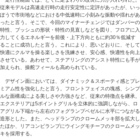
従来モデルは高速走行時の走行安定性に定評があったが、いっ
ぽうで市街地などにおける中低速時に小刻みな振動や揺れがあ
ったと言う。そこで、今回のマイナーチェンジではダンパーの
特性、ブッシュの形状・特性の見直しなどを図り、フロアに入
力してくるエネルギーを前後・上下方向ともに約30％低減す
ることに成功したと言う。これにより、思いどおりに、そして
快適にクルマを操る楽しさを洗練させ、安心感、快適性を向上
させている。あわせて、ステアリングのアシスト特性にも手が
加えられ、操舵フィールも高められている。
デザイン面においては、ダイナミック＆スポーティ感とプレ
ミアム性を強化したと言う。フロントフェイスの塊感、シンプ
ルな面構成による美しさや力強さなど、従来の特徴点を継承。
エクステリアは5ポイントグリルを立体的に強調しながら、ロ
アグリル下端から左右のフォグランプベゼルに水平につながる
造形とした。また、ヘッドランプのクロームメッキ部を拡大し
たほか、リアコンビランプにウイングモチーフのクロームメッ
キを採用する。