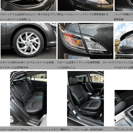
フロントグリルは従来のものより一回り大きなブラン
25Zはバイキセノンヘッドランプを標準装備する
バンパー内蔵のフ
ドシンボルマークを採用した
標準装備
スポーツの25Zのみ18インチアルミホイールを装着。
スポーツは全車クリアレンズを標準装着。ブレーキラ
リアのトランクは
タイヤサイズは225/45 R18
ンプはLEDとした
アスポイラーは標
スポーツは全モデル8Wayパワーシートにシートメモリー機能付き。リアシートは6：4分割可倒式
アテンザシリーズ