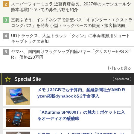
スーパーフォーミュラ 近藤真彦会長、2027年のスケジュールや
熊本地震についての募金活動を紹介
三菱ふそう、インドネシアで新型バス「キャンター・エクストラ
ロングバス」を発表 小型トラックベースの観光・旅客輸送向け
バス
UDトラックス、大型トラック「クオン」に車両運搬用ショート
キャブトラクタ追加
ヤマハ、国内向けフラグシップ四輪バギー「グリズリーEPS XT-
R」 価格220万円
もっと見る
Special Site
メモリ32GBでも予算内。産経新聞社がAMD R
yzen搭載dynabookを2千台導入
「A&ultima SP4000T」の魅力！ポケットに入
るオーディオの醍醐味