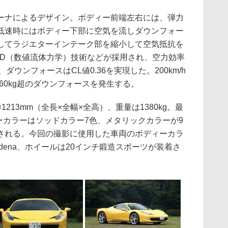
ナによるデザイン。ボディー前端左右には、弾力
低速時にはボディー下部に空気を流しダウンフォー
してラジエターインテーク部を縮小して空気抵抗を
FD（数値流体力学）技術などが採用され、空力効率
3、ダウンフォースはCL値0.36を実現した。200km/h
360kg超のダウンフォースを発生する。
×1213mm（全長×全幅×全高）、重量は1380kg。最
ィーカラーはソッドカラー7色、メタリックカラーが9
色が用意される。今回の撮影に使用した車両のボディーカラ
Modena、ホイールは20インチ鍛造スポーツが装着さ