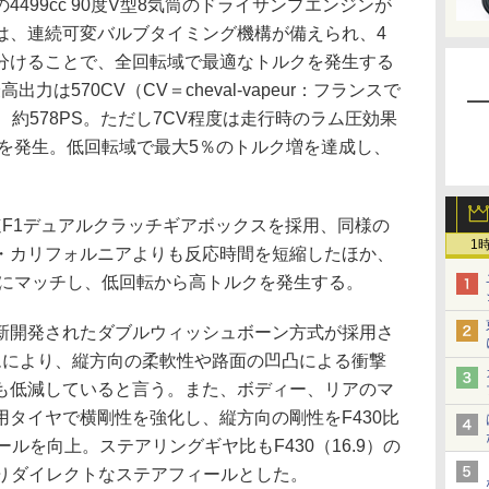
499cc 90度V型8気筒のドライサンプエンジンが
は、連続可変バルブタイミング機構が備えられ、4
分けることで、全回転域で最適なトルクを発生する
出力は570CV（CV＝cheval-vapeur：フランスで
、約578PS。ただし7CV程度は走行時のラム圧効果
mを発生。低回転域で最大5％のトルク増を達成し、
。
F1デュアルクラッチギアボックスを採用、同様の
1
・カリフォルニアよりも反応時間を短縮したほか、
線にマッチし、低回転から高トルクを発生する。
開発されたダブルウィッシュボーン方式が採用さ
ムにより、縦方向の柔軟性や路面の凹凸による衝撃
も低減していると言う。また、ボディー、リアのマ
タイヤで横剛性を強化し、縦方向の剛性をF430比
ルを向上。ステアリングギヤ比もF430（16.9）の
、よりダイレクトなステアフィールとした。