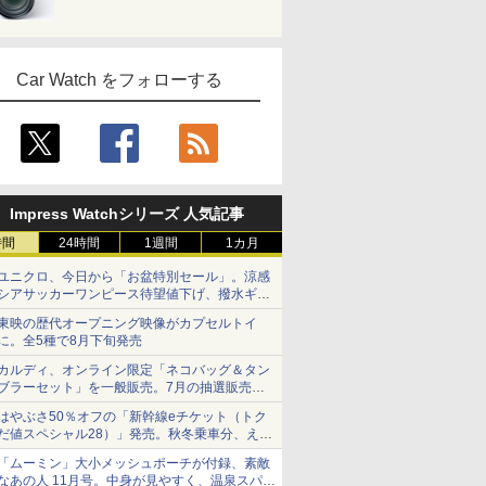
Car Watch をフォローする
Impress Watchシリーズ 人気記事
時間
24時間
1週間
1カ月
ユニクロ、今日から「お盆特別セール」。涼感
シアサッカーワンピース待望値下げ、撥水ギア
ショーツは1990円に
東映の歴代オープニング映像がカプセルトイ
に。全5種で8月下旬発売
カルディ、オンライン限定「ネコバッグ＆タン
ブラーセット」を一般販売。7月の抽選販売の
当選無効分
はやぶさ50％オフの「新幹線eチケット（トク
だ値スペシャル28）」発売。秋冬乗車分、えき
ねっと限定
「ムーミン」大小メッシュポーチが付録、素敵
なあの人 11月号。中身が見やすく、温泉スパに