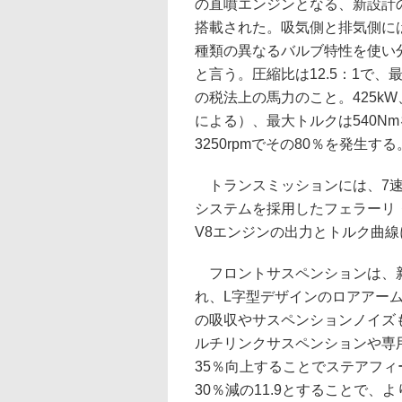
の直噴エンジンとなる、新設計の4
搭載された。吸気側と排気側に
種類の異なるバルブ特性を使い
と言う。圧縮比は12.5：1で、最高
の税法上の馬力のこと。425kW
による）、最大トルクは540N
3250rpmでその80％を発生する
トランスミッションには、7速
システムを採用したフェラーリ
V8エンジンの出力とトルク曲
フロントサスペンションは、新
れ、L字型デザインのロアアー
の吸収やサスペンションノイズ
ルチリンクサスペンションや専用
35％向上することでステアフィー
30％減の11.9とすることで