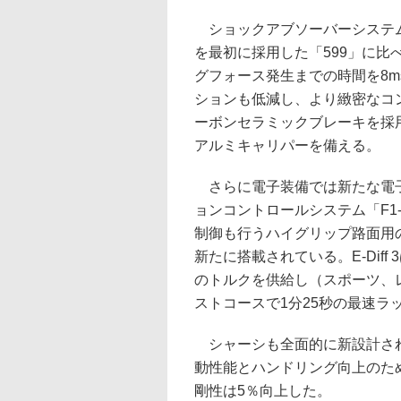
ショックアブソーバーシステム
を最初に採用した「599」に比
グフォース発生までの時間を8m
ションも低減し、より緻密なコ
ーボンセラミックブレーキを採
アルミキャリパーを備える。
さらに電子装備では新たな電子制
ョンコントロールシステム「F1-
制御も行うハイグリップ路面用
新たに搭載されている。E-Dif
のトルクを供給し（スポーツ、レ
ストコースで1分25秒の最速ラ
シャーシも全面的に新設計され
動性能とハンドリング向上のため
剛性は5％向上した。