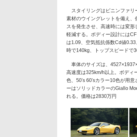
スタイリングはピニンファリー
素材のウイングレットを備え、
スを発生させ、高速時には変形
軽減する。ボディー設計にはC
は1.09、空気抵抗係数Cd値0.3
時で140kg、トップスピードで
車体のサイズは、4527×1937
高速度は325km/h以上。ボデ
色、50's 60'sカラー10
ーはソリッドカラーのGiallo 
れる。価格は2830万円