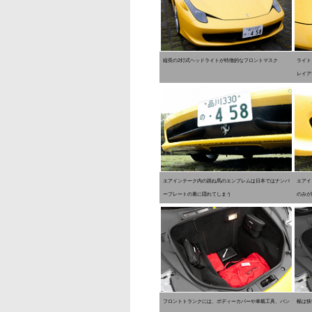
縦長の2灯式ヘッドライトが特徴的なフロントマスク
ライト
レイア
エアインテーク内の跳ね馬のエンブレムは日本ではナンバ
エアイ
ープレートの裏に隠れてしまう
のみが
フロントトランクには、ボディーカバーや車載工具、パン
幅は狭