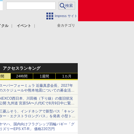
Impress サイト
全カテゴリ
イクル
イベント
アクセスランキング
時間
24時間
1週間
1カ月
スーパーフォーミュラ 近藤真彦会長、2027年
のスケジュールや熊本地震についての募金活動
を紹介
NEXCO西日本、川田橋（下り線）の復旧状況
公開 九州道 宮原SA〜八代ICで8月9日中に緊急
車両を通行可能に
三菱ふそう、インドネシアで新型バス「キャン
ター・エクストラロングバス」を発表 小型トラ
ックベースの観光・旅客輸送向けバス
ヤマハ、国内向けフラグシップ四輪バギー「グ
リズリーEPS XT-R」 価格220万円