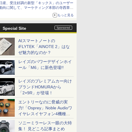
日産、受注好調の新型「キックス」のユーザー
動向に関して、マーケティング本部の寺西章氏
が解説
もっと見る
Special Site
AIスマートノートの
iFLYTEK「AINOTE 2」はな
ぜ魅力的なのか？
レイズのパワーデザインホイ
ール「M6」に新色登場!!
レイズのプレミアムカー向け
ブランドHOMURAから
「2×9R」が登場！
エントリーなのに脅威の実
力!「Osprey」Noble Audioワ
イヤレスイヤフォン4機種を
一気に聴く
ソニーミラーレス一眼の大特
集！ 見どころ記事まとめ