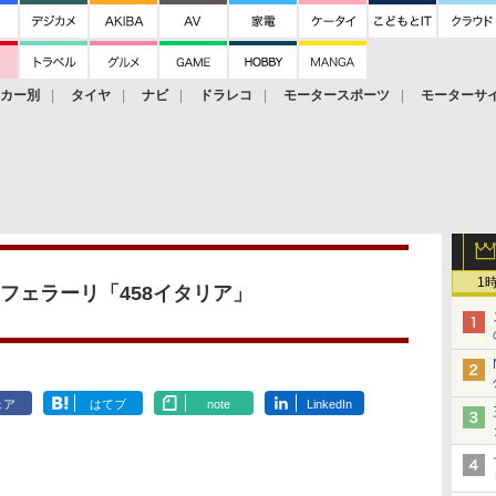
ーカー別
タイヤ
ナビ
ドラレコ
モータースポーツ
モーターサ
1
フェラーリ「458イタリア」
ェア
はてブ
note
LinkedIn