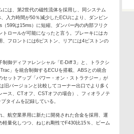
には、第2世代の磁性流体を採用し、同システム
べ、入力時間が50％減少したECUにより、ダンピン
s（599は15ms）に短縮、ダンパー内の内部フリク
ントロールが可能になったと言う。ブレーキにはカ
用、フロントには6ピストン、リアには4ピストンの
御ディファレンシャル「E-Diff 3」と、トラクシ
Trac」を統合制御するECUを搭載、ABSとの統合
のセットアップ「パワー・オン・ストラテジー」が
f 3は旧バージョンと比較してコーナー出口でより多く
ース、CTオフ、CSTオフの場合）、フィオラノテ
ップタイムを記録している。
、航空業界用に新たに開発された合金を採用、運
軽量化しつつ、ねじれ剛性でF430比15％、ビーム