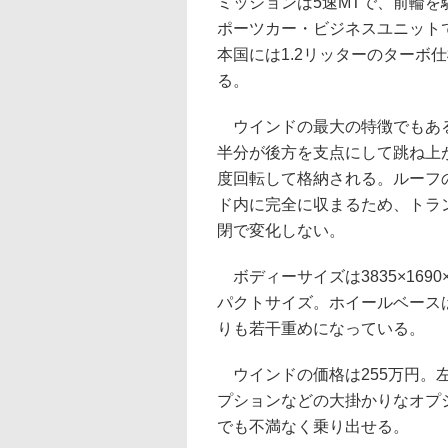
ミッションは5速MTで、前輪
ポーツカー・ビジネスユニット
本国には1.2リッターのターボ
る。
ウインドの最大の特徴でもある
半分が後方を支点にして跳ね上
度回転して格納される。ルーフ
ド内に完全に収まるため、トラ
閉で変化しない。
ボディーサイズは3835×169
パクトサイズ。ホイールベースは2
りも若干重めになっている。
ウインドの価格は255万円。
プションなどの大掛かりなオプ
でも不満なく乗り出せる。