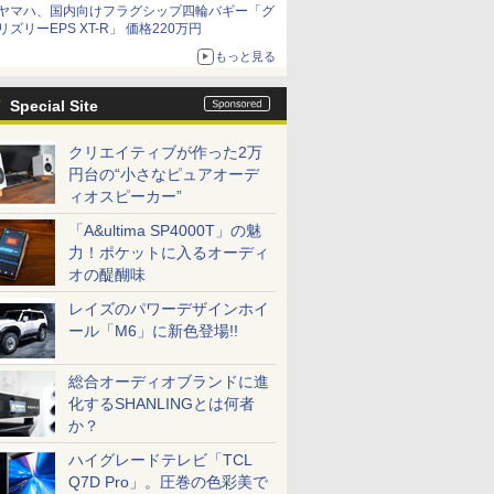
ヤマハ、国内向けフラグシップ四輪バギー「グ
リズリーEPS XT-R」 価格220万円
もっと見る
Special Site
クリエイティブが作った2万
円台の“小さなピュアオーデ
ィオスピーカー”
「A&ultima SP4000T」の魅
力！ポケットに入るオーディ
オの醍醐味
レイズのパワーデザインホイ
ール「M6」に新色登場!!
総合オーディオブランドに進
化するSHANLINGとは何者
か？
ハイグレードテレビ「TCL
Q7D Pro」。圧巻の色彩美で