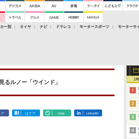
ーカー別
タイヤ
ナビ
ドラレコ
モータースポーツ
モーターサ
1
見るルノー「ウインド」
ェア
はてブ
note
LinkedIn