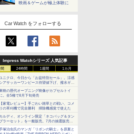
映画＆ゲームが極上体験に
Car Watch をフォローする
Impress Watchシリーズ 人気記事
時間
24時間
1週間
1カ月
ユニクロ、今日から「お盆特別セール」。涼感
シアサッカーワンピース待望値下げ、撥水ギア
ショーツは1990円に
東映の歴代オープニング映像がカプセルトイ
に。全5種で8月下旬発売
【家電レビュー】手ごわい雑草との戦い、コメ
リの草刈機で完全勝利 掃除機感覚で使えた
カルディ、オンライン限定「ネコバッグ＆タン
ブラーセット」を一般販売。7月の抽選販売の
当選無効分
手塚治虫氏のマンガ「リボンの騎士」を原案と