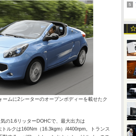
ームに2シーターのオープンボディーを載せたク
の1.6リッターDOHCで、最大出力は
最大トルクは160Nm（16.3kgm）/4400rpm。トランス