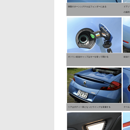
側面のターンシグナルはフェンダーにある
ドアノ
の操作
ガソリン給油キャップはキーを使って開ける
給油リ
リアはボディ一体となったウイングを装備する
テール