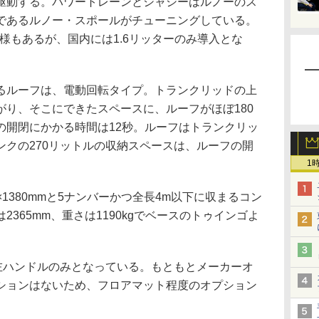
を駆動する。パワートレーンとシャシーはルノーのス
であるルノー・スポールがチューニングしている。
仕様もあるが、国内には1.6リッターのみ導入とな
ルーフは、電動回転タイプ。トランクリッドの上
がり、そこにできたスペースに、ルーフがほぼ180
の開閉にかかる時間は12秒。ルーフはトランクリッ
ンクの270リットルの収納スペースは、ルーフの開
1
0×1380mmと5ナンバーかつ全長4m以下に収まるコン
365mm、重さは1190kgでベースのトゥインゴよ
左ハンドルのみとなっている。もともとメーカーオ
ションはないため、フロアマット程度のオプション