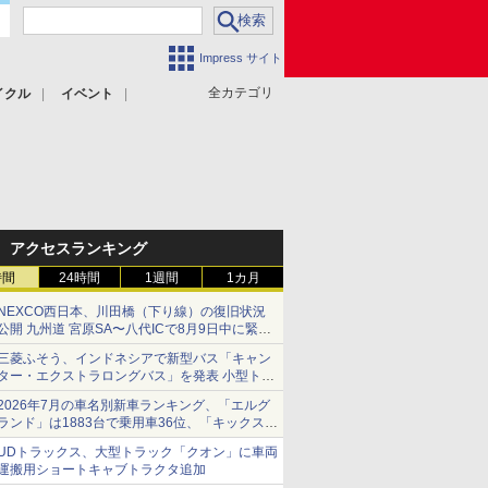
Impress サイト
全カテゴリ
イクル
イベント
アクセスランキング
時間
24時間
1週間
1カ月
NEXCO西日本、川田橋（下り線）の復旧状況
公開 九州道 宮原SA〜八代ICで8月9日中に緊急
車両を通行可能に
三菱ふそう、インドネシアで新型バス「キャン
ター・エクストラロングバス」を発表 小型トラ
ックベースの観光・旅客輸送向けバス
2026年7月の車名別新車ランキング、「エルグ
ランド」は1883台で乗用車36位、「キックス」
は2591台で27位に
UDトラックス、大型トラック「クオン」に車両
運搬用ショートキャブトラクタ追加