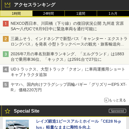
アクセスランキング
1時間
24時間
1週間
1カ月
NEXCO西日本、川田橋（下り線）の復旧状況公開 九州道 宮原
SA〜八代ICで8月9日中に緊急車両を通行可能に
三菱ふそう、インドネシアで新型バス「キャンター・エクストラ
ロングバス」を発表 小型トラックベースの観光・旅客輸送向け
バス
2026年7月の車名別新車ランキング、「エルグランド」は1883
台で乗用車36位、「キックス」は2591台で27位に
UDトラックス、大型トラック「クオン」に車両運搬用ショート
キャブトラクタ追加
ヤマハ、国内向けフラグシップ四輪バギー「グリズリーEPS XT-
R」 価格220万円
もっと見る
Special Site
レイズ鍛造1ピースアルミホイール「CE28 N-p
lus」軽量なままに剛性を向上