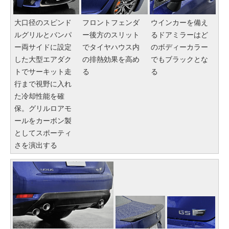
大口径のスピンド
フロントフェンダ
ウインカーを備え
ルグリルとバンパ
ー後方のスリット
るドアミラーはど
ー両サイドに設定
でタイヤハウス内
のボディーカラー
した大型エアダク
の排熱効果を高め
でもブラックとな
トでサーキット走
る
る
行まで視野に入れ
た冷却性能を確
保。グリルロアモ
ールをカーボン製
としてスポーティ
さを演出する