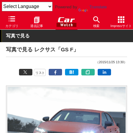
Powered by
Translate
Car Watch
自動車
レクサス
GS
カテゴリ
過去記事
検索
Impressサイト
写真で見る
写真で見る レクサス「GS F」
（2015/11/25 13:30）
リスト