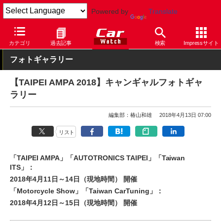
Powered by
Translate
Car Watch
技術
その他
カテゴリ
過去記事
検索
Impressサイト
フォトギャラリー
【TAIPEI AMPA 2018】キャンギャルフォトギャ
ラリー
編集部：椿山和雄
2018年4月13日 07:00
リスト
「TAIPEI AMPA」「AUTOTRONICS TAIPEI」「Taiwan
ITS」：
2018年4月11日～14日（現地時間） 開催
「Motorcycle Show」「Taiwan CarTuning」：
2018年4月12日～15日（現地時間） 開催