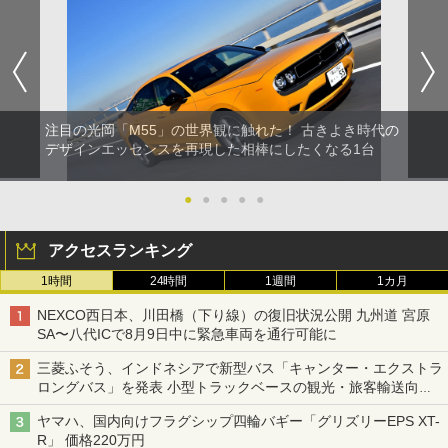
注目の光岡「M55」の世界観に触れた！ 古きよき時代の
デザインエッセンスを再現した相棒にしたくなる1台
●
●
●
●
●
アクセスランキング
1時間
24時間
1週間
1カ月
NEXCO西日本、川田橋（下り線）の復旧状況公開 九州道 宮原
SA〜八代ICで8月9日中に緊急車両を通行可能に
三菱ふそう、インドネシアで新型バス「キャンター・エクストラ
ロングバス」を発表 小型トラックベースの観光・旅客輸送向け
バス
ヤマハ、国内向けフラグシップ四輪バギー「グリズリーEPS XT-
R」 価格220万円