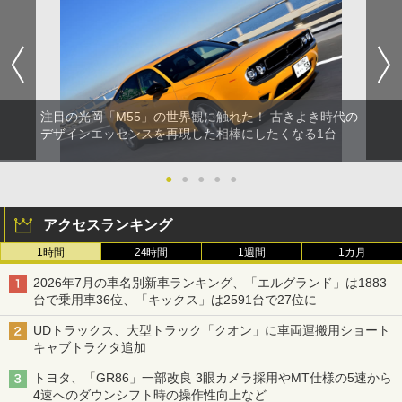
注目の光岡「M55」の世界観に触れた！ 古きよき時代の
デザインエッセンスを再現した相棒にしたくなる1台
●
●
●
●
●
アクセスランキング
1時間
24時間
1週間
1カ月
2026年7月の車名別新車ランキング、「エルグランド」は1883
台で乗用車36位、「キックス」は2591台で27位に
UDトラックス、大型トラック「クオン」に車両運搬用ショート
キャブトラクタ追加
トヨタ、「GR86」一部改良 3眼カメラ採用やMT仕様の5速から
4速へのダウンシフト時の操作性向上など