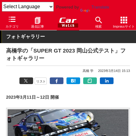
Powered by
Translate
Car Watch
モータースポーツ
SUPER GT
カテゴリ
過去記事
検索
Impressサイト
フォトギャラリー
高橋学の「SUPER GT 2023 岡山公式テスト」フ
ォトギャラリー
高橋 学
2023年3月14日 15:13
リスト
2023年3月11日～12日 開催