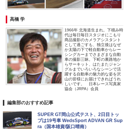
高橋 学
1966年 北海道生まれ。下積み時
代は毎日毎日スタジオにこもり
商品撮影のカメラアシスタント
として過ごすも、独立後はなぜ
か太陽の下で軽自動車からレー
シングカーまでさまざまな自動
車の撮影三昧。下町の裏路地か
らサーキット、はたまたジャン
グルまでいろいろなシーンで活
躍する自動車の魅力的な姿を沢
山の皆様にお届けできればうれ
しいです。 日本レース写真家
協会（JRPA）会員
編集部のおすすめ記事
SUPER GT岡山公式テスト、2日目トッ
プは19号車 WedsSport ADVAN GR Sup
ra（国本雄資/阪口晴南）