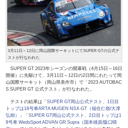
3月11日～12日に岡山国際サーキットにてSUPER GTの公式テ
ストが行なわれた
SUPER GT 2023年シーズンの開幕戦（4月15日～16日
開催）に先駆けて、3月11日～12日の2日間にわたって岡
山国際サーキット（岡山県美作市）で「2023 AUTOBAC
S SUPER GT 公式テスト」が行なわれた。
テストの結果は「
SUPER GT岡山公式テスト、1日目
トップは16号車ARTA MUGEN NSX-GT（福住仁嶺/大津
弘樹）
」「
SUPER GT岡山公式テスト、2日目トップは1
9号車 WedsSport ADVAN GR Supra（国本雄資/阪口晴