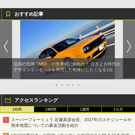
おすすめ記事
注目の光岡「M55」の世界観に触れた！ 古きよき時代の
デザインエッセンスを再現した相棒にしたくなる1台
●
●
●
●
●
アクセスランキング
1時間
24時間
1週間
1カ月
スーパーフォーミュラ 近藤真彦会長、2027年のスケジュールや
熊本地震についての募金活動を紹介