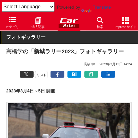
Powered by
Translate
Car Watch
モータースポーツ
ラリー
カテゴリ
過去記事
検索
Impressサイト
フォトギャラリー
高橋学の「新城ラリー2023」フォトギャラリー
高橋 学
2023年3月13日 14:24
リスト
2023年3月4日～5日 開催