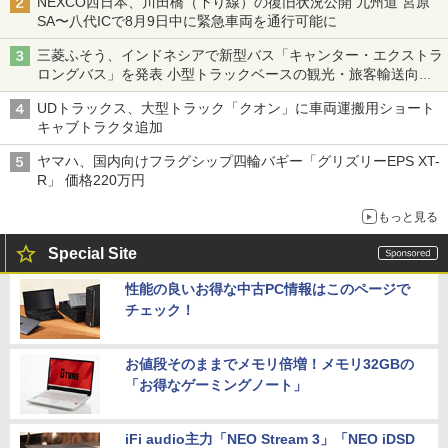
NEXCO西日本、川田橋（下り線）の復旧状況公開 九州道 宮原
SA〜八代ICで8月9日中に緊急車両を通行可能に
三菱ふそう、インドネシアで新型バス「キャンター・エクストラ
ロングバス」を発表 小型トラックベースの観光・旅客輸送向け
バス
UDトラックス、大型トラック「クオン」に車両運搬用ショート
キャブトラクタ追加
ヤマハ、国内向けフラグシップ四輪バギー「グリズリーEPS XT-
R」 価格220万円
もっと見る
Special Site
性能の良いお得な中古PC情報はこのページで
チェック！
お値段そのままでメモリ倍増！メモリ32GBの
「お得なゲーミングノート」
iFi audio主力「NEO Stream 3」「NEO iDSD