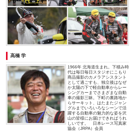
高橋 学
1966年 北海道生まれ。下積み時
代は毎日毎日スタジオにこもり
商品撮影のカメラアシスタント
として過ごすも、独立後はなぜ
か太陽の下で軽自動車からレー
シングカーまでさまざまな自動
車の撮影三昧。下町の裏路地か
らサーキット、はたまたジャン
グルまでいろいろなシーンで活
躍する自動車の魅力的な姿を沢
山の皆様にお届けできればうれ
しいです。 日本レース写真家
協会（JRPA）会員