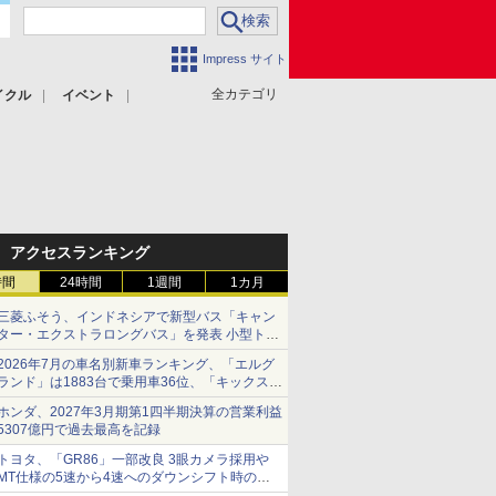
Impress サイト
全カテゴリ
イクル
イベント
アクセスランキング
時間
24時間
1週間
1カ月
三菱ふそう、インドネシアで新型バス「キャン
ター・エクストラロングバス」を発表 小型トラ
ックベースの観光・旅客輸送向けバス
2026年7月の車名別新車ランキング、「エルグ
ランド」は1883台で乗用車36位、「キックス」
は2591台で27位に
ホンダ、2027年3月期第1四半期決算の営業利益
5307億円で過去最高を記録
トヨタ、「GR86」一部改良 3眼カメラ採用や
MT仕様の5速から4速へのダウンシフト時の操
作性向上など