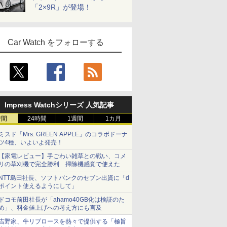
「2×9R」が登場！
Car Watch をフォローする
Impress Watchシリーズ 人気記事
時間
24時間
1週間
1カ月
ミスド「Mrs. GREEN APPLE」のコラボドーナ
ツ4種、いよいよ発売！
【家電レビュー】手ごわい雑草との戦い、コメ
リの草刈機で完全勝利 掃除機感覚で使えた
NTT島田社長、ソフトバンクのセブン出資に「d
ポイント使えるようにして」
ドコモ前田社長が「ahamo40GB化は検証のた
め」、料金値上げへの考え方にも言及
吉野家、牛リブロースを熱々で提供する「極旨