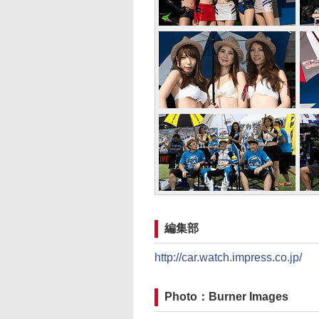
編集部
http://car.watch.impress.co.jp/
Photo：Burner Images