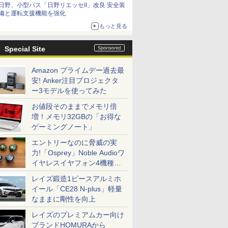
日野、小型バス「日野リエッセII」改良 安全装
備と運転支援機能を強化
もっと見る
Special Site
Amazon プライムデー過去最
安! Anker注目プロジェクタ
ー3モデルを使ってみた
お値段そのままでメモリ倍
増！メモリ32GBの「お得な
ゲーミングノート」
エントリーなのに脅威の実
力!「Osprey」Noble Audioワ
イヤレスイヤフォン4機種を
一気に聴く
レイズ鍛造1ピースアルミホ
イール「CE28 N-plus」軽量
なままに剛性を向上
レイズのプレミアムカー向け
ブランドHOMURAから