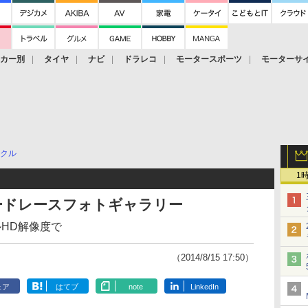
ーカー別
タイヤ
ナビ
ドラレコ
モータースポーツ
モーターサ
クル
1
ロードレースフォトギャラリー
HD解像度で
（2014/8/15 17:50）
ェア
はてブ
note
LinkedIn