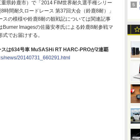
県鈴鹿市）で「2014 FIM世界耐久選手権シリー
鈴鹿8時間耐久ロードレース 第37回大会（鈴鹿8耐）」
ースの模様や鈴鹿8耐の観戦記については関連記事
rner Imagesの佐藤安孝氏による鈴鹿8耐参戦マ
形式でお届けする。
は634号車 MuSASHi RT HARC-PROが2連覇
/docs/news/20140731_660291.html