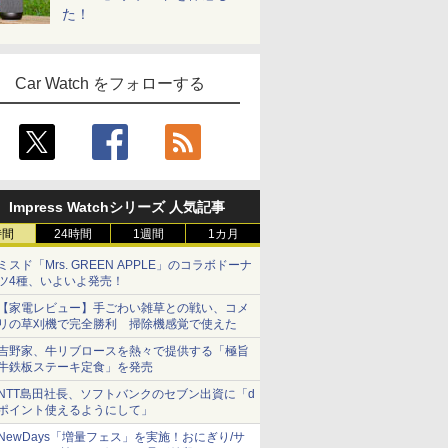
た！
Car Watch をフォローする
Impress Watchシリーズ 人気記事
時間
24時間
1週間
1カ月
ミスド「Mrs. GREEN APPLE」のコラボドーナ
ツ4種、いよいよ発売！
【家電レビュー】手ごわい雑草との戦い、コメ
リの草刈機で完全勝利 掃除機感覚で使えた
吉野家、牛リブロースを熱々で提供する「極旨
牛鉄板ステーキ定食」を発売
NTT島田社長、ソフトバンクのセブン出資に「d
ポイント使えるようにして」
NewDays「増量フェス」を実施！おにぎり/サ