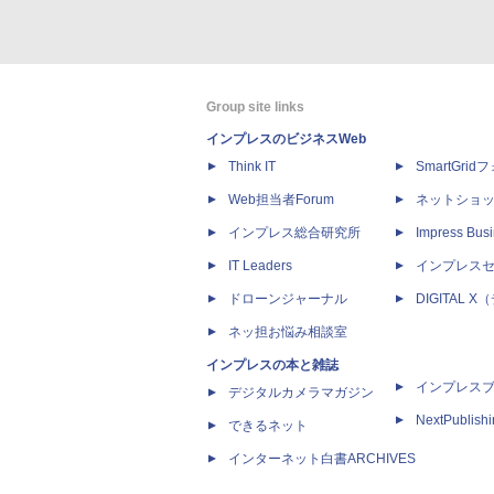
Group site links
インプレスのビジネスWeb
Think IT
SmartGri
Web担当者Forum
ネットショ
インプレス総合研究所
Impress Busi
IT Leaders
インプレス
ドローンジャーナル
DIGITAL
ネッ担お悩み相談室
インプレスの本と雑誌
インプレス
デジタルカメラマガジン
NextPublish
できるネット
インターネット白書ARCHIVES