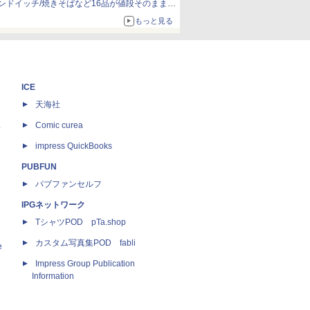
ンドイッチ/焼きそばなど16品が値段そのままで
ボリュームアップ
もっと見る
ICE
天海社
ス
Comic curea
impress QuickBooks
PUBFUN
パブファンセルフ
IPGネットワーク
TシャツPOD pTa.shop
カスタム写真集POD fabli
e
Impress Group Publication
Information