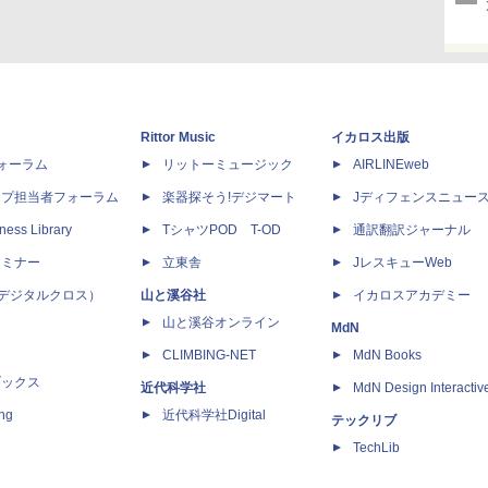
Rittor Music
イカロス出版
dフォーラム
リットーミュージック
AIRLINEweb
ップ担当者フォーラム
楽器探そう!デジマート
Jディフェンスニュー
ness Library
TシャツPOD T-OD
通訳翻訳ジャーナル
セミナー
立東舎
JレスキューWeb
 X（デジタルクロス）
山と溪谷社
イカロスアカデミー
山と溪谷オンライン
MdN
CLIMBING-NET
MdN Books
ブックス
近代科学社
MdN Design Interactiv
ing
近代科学社Digital
テックリブ
TechLib