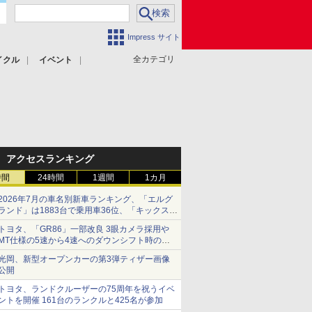
Impress サイト
全カテゴリ
イクル
イベント
アクセスランキング
時間
24時間
1週間
1カ月
2026年7月の車名別新車ランキング、「エルグ
ランド」は1883台で乗用車36位、「キックス」
は2591台で27位に
トヨタ、「GR86」一部改良 3眼カメラ採用や
MT仕様の5速から4速へのダウンシフト時の操
作性向上など
光岡、新型オープンカーの第3弾ティザー画像
公開
トヨタ、ランドクルーザーの75周年を祝うイベ
ントを開催 161台のランクルと425名が参加