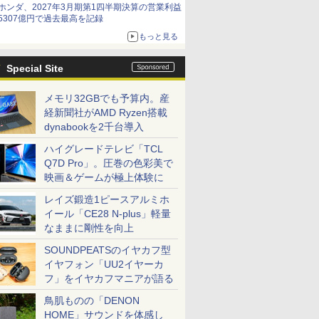
ホンダ、2027年3月期第1四半期決算の営業利益
5307億円で過去最高を記録
もっと見る
Special Site
メモリ32GBでも予算内。産
経新聞社がAMD Ryzen搭載
dynabookを2千台導入
ハイグレードテレビ「TCL
Q7D Pro」。圧巻の色彩美で
映画＆ゲームが極上体験に
レイズ鍛造1ピースアルミホ
イール「CE28 N-plus」軽量
なままに剛性を向上
SOUNDPEATSのイヤカフ型
イヤフォン「UU2イヤーカ
フ」をイヤカフマニアが語る
鳥肌ものの「DENON
HOME」サウンドを体感し