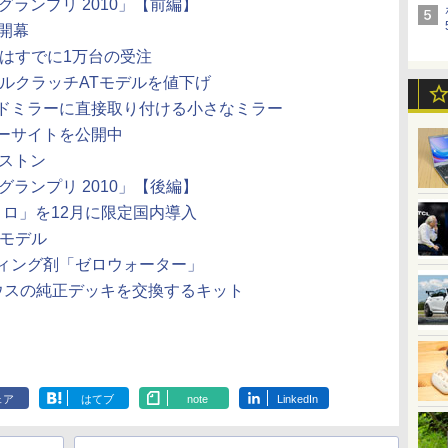
ランプリ 2010」【前編】
開幕
はすでに1万台の受注
ルクラッチATモデルを値下げ
ドミラーに直接取り付ける小さなミラー
ーサイトを公開中
ストン
ランプリ 2010」【後編】
トロ」を12月に限定国内導入
2モデル
ィング剤「ゼロウォーター」
ウスの純正デッキを交換するキット
ェア
はてブ
note
LinkedIn