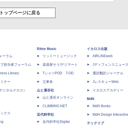
トップページに戻る
Rittor Music
イカロス出版
dフォーラム
リットーミュージック
AIRLINEweb
ップ担当者フォーラム
楽器探そう!デジマート
Jディフェンスニュー
ness Library
TシャツPOD T-OD
通訳翻訳ジャーナル
セミナー
立東舎
JレスキューWeb
 X（デジタルクロス）
山と溪谷社
イカロスアカデミー
山と溪谷オンライン
MdN
CLIMBING-NET
MdN Books
ブックス
近代科学社
MdN Design Interactiv
ing
近代科学社Digital
テックリブ