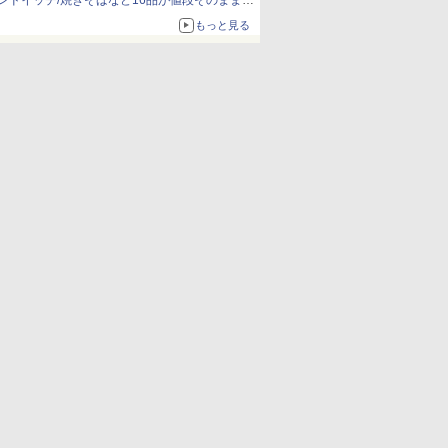
ンドイッチ/焼きそばなど16品が値段そのままで
ボリュームアップ
もっと見る