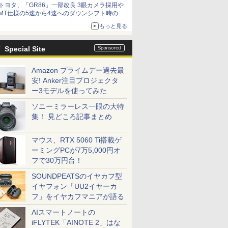
トヨタ、「GR86」一部改良 3眼カメラ採用や
MT仕様の5速から4速へのダウンシフト時の操
作性向上など
もっと見る
Special Site
Amazon プライムデー過去最
安! Anker注目プロジェクタ
ー3モデルを使ってみた
ソニーミラーレス一眼の大特
集！ 見どころ記事まとめ
マウス、RTX 5060 Ti搭載ゲ
ーミングPCが7万5,000円オ
フで30万円台！
SOUNDPEATSのイヤカフ型
イヤフォン「UU2イヤーカ
フ」をイヤカフマニアが語る
AIスマートノートの
iFLYTEK「AINOTE 2」はな