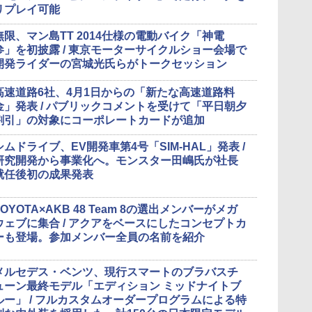
リプレイ可能
無限、マン島TT 2014仕様の電動バイク「神電
参」を初披露 / 東京モーターサイクルショー会場で
開発ライダーの宮城光氏らがトークセッション
高速道路6社、4月1日からの「新たな高速道路料
金」発表 / パブリックコメントを受けて「平日朝夕
割引」の対象にコーポレートカードが追加
シムドライブ、EV開発車第4号「SIM-HAL」発表 /
研究開発から事業化へ。モンスター田嶋氏が社長
就任後初の成果発表
TOYOTA×AKB 48 Team 8の選出メンバーがメガ
ウェブに集合 / アクアをベースにしたコンセプトカ
ーも登場。参加メンバー全員の名前を紹介
メルセデス・ベンツ、現行スマートのブラバスチ
ューン最終モデル「エディション ミッドナイトブ
ルー」 / フルカスタムオーダープログラムによる特