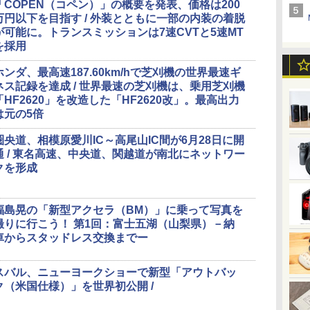
「COPEN（コペン）」の概要を発表、価格は200
万円以下を目指す / 外装とともに一部の内装の着脱
が可能に。トランスミッションは7速CVTと5速MT
を採用
ホンダ、最高速187.60km/hで芝刈機の世界最速ギ
ネス記録を達成 / 世界最速の芝刈機は、乗用芝刈機
「HF2620」を改造した「HF2620改」。最高出力
は元の5倍
圏央道、相模原愛川IC～高尾山IC間が6月28日に開
通 / 東名高速、中央道、関越道が南北にネットワー
クを形成
福島晃の「新型アクセラ（BM）」に乗って写真を
撮りに行こう！ 第1回：富士五湖（山梨県）－納
車からスタッドレス交換までー
スバル、ニューヨークショーで新型「アウトバッ
ク（米国仕様）」を世界初公開 /