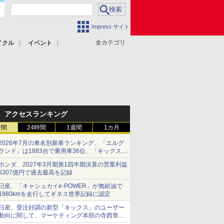
Impress サイト
全カテゴリ
イクル
イベント
アクセスランキング
時間
24時間
1週間
1カ月
2026年7月の車名別新車ランキング、「エルグ
ランド」は1883台で乗用車36位、「キックス」
は2591台で27位に
ホンダ、2027年3月期第1四半期決算の営業利益
5307億円で過去最高を記録
日産、「キャシュカイe-POWER」が無給油で
1980kmを走行してギネス世界記録に認定
日産、受注好調の新型「キックス」のユーザー
動向に関して、マーケティング本部の寺西章氏
が解説