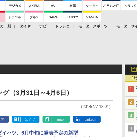
ーカー別
タイヤ
ナビ
ドラレコ
モータースポーツ
モーターサ
1
グ（3月31日～4月6日）
（2014/4/7 12:01）
ェア
はてブ
note
LinkedIn
ダイハツ、6月中旬に発表予定の新型