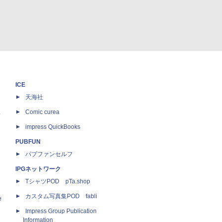
ICE
天海社
ス
Comic curea
impress QuickBooks
PUBFUN
パブファンセルフ
IPGネットワーク
TシャツPOD pTa.shop
カスタム写真集POD fabli
e
Impress Group Publication
Information