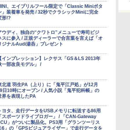
MINI、エイプリルフール限定で「Classic Miniボタ
ン」装着車を発売 / 32秒でクラシックMiniに完全
変形!?
アウディ、独自の“クワトロ”メニューで寿司ビジ
ネスに参入 / 正規ディーラーで合言葉を言えば「オ
リジナルAudi湯呑」プレゼント
【インプレッション】レクサス「GS＆LS 2013年
秋一部改良モデル」 /
東北道 羽生PA（上り）に「鬼平江戸処」が12月
19日10時にオープン / 人気小説「鬼平犯科帳」の
世界を表現したPA
トヨタ、走行データをUSBメモリに転送する86用
「スポーツドライブロガー」 / 「CAN-Gateway
ECU」がついに製品化。PS3用「グランツーリス
モ6」の「GPSビジュアライザー」で走行データを