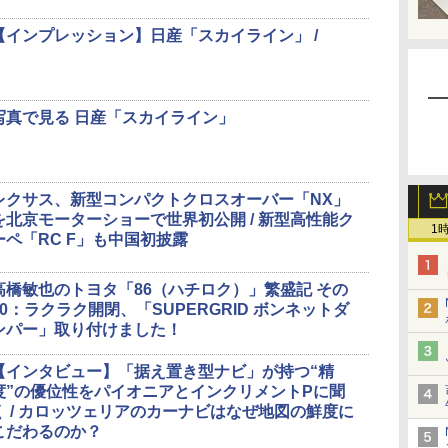
【インプレッション】日産「スカイライン」 /
写真で見る 日産「スカイライン」
レクサス、新型コンパクトクロスオーバー「NX」
を北京モーターショーで世界初公開 / 新型高性能ク
1
ーペ「RC F」も中国初披露
高橋敏也のトヨタ「86（ハチロク）」繁盛記 その
10：ラクラク開閉、「SUPERGRID ボンネットダ
ンパー」取り付けました！
【インタビュー】「据え置き型ナビ」が持つ“精
度”の優位性をパイオニアとインクリメントPに聞
く / カロッツェリアのカーナビはなぜ地図の鮮度に
こだわるのか？