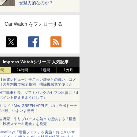
ぜ魅力的なのか？
Car Watch をフォローする
Impress Watchシリーズ 人気記事
時間
24時間
1週間
1カ月
【家電レビュー】手ごわい雑草との戦い、コメ
リの草刈機で完全勝利 掃除機感覚で使えた
NTT島田社長、ソフトバンクのセブン出資に「d
ポイント使えるようにして」
ミスド「Mrs. GREEN APPLE」のコラボドーナ
ツ4種、いよいよ発売！
吉野家、牛リブロースを熱々で提供する「極旨
牛鉄板ステーキ定食」を発売
NewDays「増量フェス」を実施！おにぎり/サ