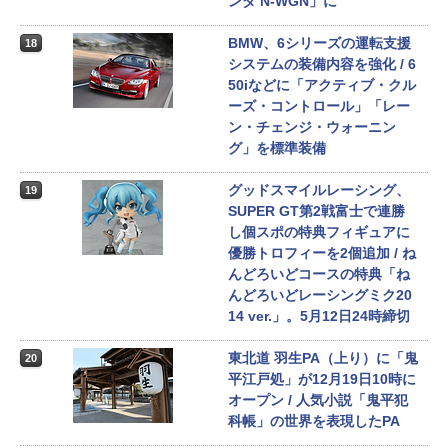
ンダ N-WGN」に
BMW、6シリーズの運転支援
18
システムの装備内容を強化 / 6
50iなどに「アクティブ・クル
ーズ・コントロール」「レー
ン・チェンジ・ウォーニン
グ」を標準装備
グッドスマイルレーシング、
19
SUPER GT第2戦富士で連勝
し個スポの特典フィギュアに
優勝トロフィーを2個追加 / ね
んどろいどコースの特典「ね
んどろいどレーシングミク20
14 ver.」。5月12日24時締切
東北道 羽生PA（上り）に「鬼
20
平江戸処」が12月19日10時に
オープン / 人気小説「鬼平犯
科帳」の世界を表現したPA