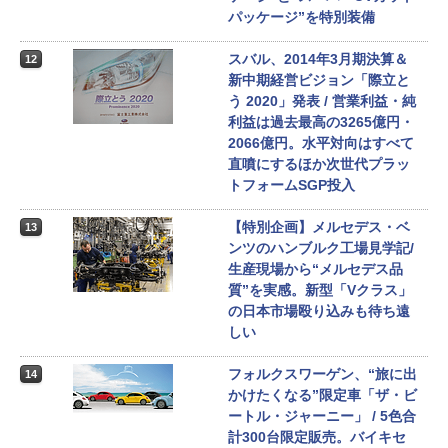
パッケージ”を特別装備
スバル、2014年3月期決算＆
12
新中期経営ビジョン「際立と
う 2020」発表 / 営業利益・純
利益は過去最高の3265億円・
2066億円。水平対向はすべて
直噴にするほか次世代プラッ
トフォームSGP投入
【特別企画】メルセデス・ベ
13
ンツのハンブルク工場見学記/
生産現場から“メルセデス品
質”を実感。新型「Vクラス」
の日本市場殴り込みも待ち遠
しい
フォルクスワーゲン、“旅に出
14
かけたくなる”限定車「ザ・ビ
ートル・ジャーニー」 / 5色合
計300台限定販売。バイキセ