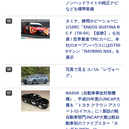
ノンヘッドライトや純正ナビ
などを標準装備
タミヤ、静岡ホビーショーに
15
1/10RC「ENEOS SUSTINA R
C F（TB-04）【仮称】」を出
展 / 世界最速でRCカーに。本
社のオープンハウスにはGT50
0マシン「RAYBRIG NSX」を
展示
写真で見る スバル「レヴォー
16
グ」
NASVA（自動車事故対策機
17
構）、平成25年度のJNCAP大
賞を「トヨタ クラウン アスリ
ート/ロイヤル」に / 新設の軽
自動車部門JNCAP大賞は軽自
動車初のファイブスター「ホ