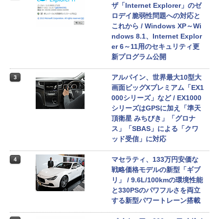
ザ「Internet Explorer」のゼ
ロデイ脆弱性問題への対応と
これから / Windows XP～Wi
ndows 8.1、Internet Explor
er 6～11用のセキュリティ更
新プログラム公開
アルパイン、世界最大10型大
3
画面ビッグXプレミアム「EX1
000シリーズ」など / EX1000
シリーズはGPSに加え「準天
頂衛星 みちびき」「グロナ
ス」「SBAS」による「クワ
ッド受信」に対応
マセラティ、133万円安価な
4
戦略価格モデルの新型「ギブ
リ」 / 9.6L/100kmの環境性能
と330PSのパワフルさを両立
する新型パワートレーン搭載