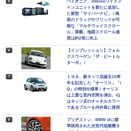
パイオニア、200mmワイドメ
5
インユニットを新たに追加し
た新型「サイバーナビ」 / 画
面のドラッグやフリックが可
能な「マルチウェイスクロー
ル」搭載。地図スクロール速
度は約2倍に向上
【インプレッション】フォル
6
クスワーゲン「ザ・ビートル
ターボ」 /
トヨタ、新ネッツ店誕生10周
7
年を記念した「オーリス」「i
Q」の特別仕様車 / オーリス
は上質な室内空間を演出、iQ
はネッツ店のチャネルカラー
であるブルーを内外装に採用
ブリヂストン、BMW i3に標
8
準採用された次世代低燃費タ