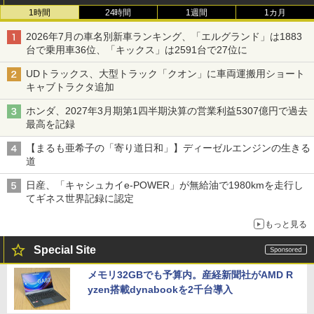
1時間
24時間
1週間
1カ月
2026年7月の車名別新車ランキング、「エルグランド」は1883
台で乗用車36位、「キックス」は2591台で27位に
UDトラックス、大型トラック「クオン」に車両運搬用ショート
キャブトラクタ追加
ホンダ、2027年3月期第1四半期決算の営業利益5307億円で過去
最高を記録
【まるも亜希子の「寄り道日和」】ディーゼルエンジンの生きる
道
日産、「キャシュカイe-POWER」が無給油で1980kmを走行し
てギネス世界記録に認定
もっと見る
Special Site
メモリ32GBでも予算内。産経新聞社がAMD R
yzen搭載dynabookを2千台導入