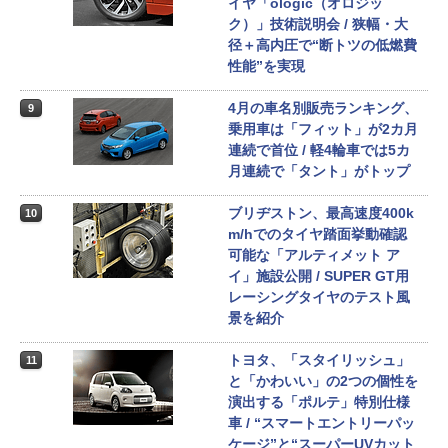
イヤ「ologic（オロジッ
ク）」技術説明会 / 狭幅・大
径＋高内圧で“断トツの低燃費
性能”を実現
4月の車名別販売ランキング、
9
乗用車は「フィット」が2カ月
連続で首位 / 軽4輪車では5カ
月連続で「タント」がトップ
ブリヂストン、最高速度400k
10
m/hでのタイヤ踏面挙動確認
可能な「アルティメット ア
イ」施設公開 / SUPER GT用
レーシングタイヤのテスト風
景を紹介
トヨタ、「スタイリッシュ」
11
と「かわいい」の2つの個性を
演出する「ポルテ」特別仕様
車 / “スマートエントリーパッ
ケージ”と“スーパーUVカット