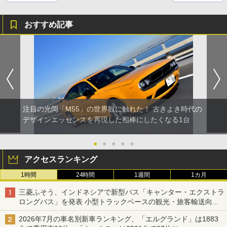
おすすめ記事
注目の光岡「M55」の世界観に触れた！ 古きよき時代の
デザインエッセンスを再現した相棒にしたくなる1台
●
●
●
●
●
アクセスランキング
1時間
24時間
1週間
1カ月
三菱ふそう、インドネシアで新型バス「キャンター・エクストラ
ロングバス」を発表 小型トラックベースの観光・旅客輸送向け
バス
2026年7月の車名別新車ランキング、「エルグランド」は1883