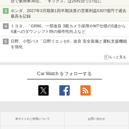
台で乗用車36位、「キックス」は2591台で27位に
ホンダ、2027年3月期第1四半期決算の営業利益5307億円で過去
最高を記録
トヨタ、「GR86」一部改良 3眼カメラ採用やMT仕様の5速から
4速へのダウンシフト時の操作性向上など
日野、小型バス「日野リエッセII」改良 安全装備と運転支援機能
を強化
もっと見る
Car Watch をフォローする
本サイトのご利用について
お問い合わせ