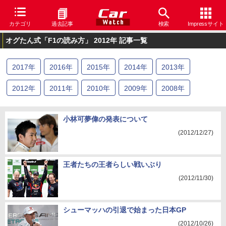
カテゴリ
過去記事
検索
Impressサイト
オグたん式「F1の読み方」 2012年 記事一覧
2017
年
2016
年
2015
年
2014
年
2013
年
2012
年
2011
年
2010
年
2009
年
2008
年
小林可夢偉の発表について
(2012/12/27)
王者たちの王者らしい戦いぶり
(2012/11/30)
シューマッハの引退で始まった日本GP
(2012/10/26)