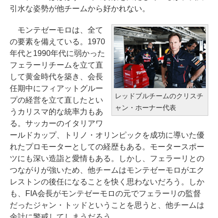
引水な姿勢が他チームから好かれない。
モンテゼーモロは、全て
の要素を備えている。1970
年代と1990年代に弱かった
フェラーリチームを立て直
して黄金時代を築き、会長
任期中にフィアットグルー
レッドブルチームのクリスチ
プの経営を立て直したとい
ャン・ホーナー代表
うカリスマ的な統率力もあ
る。サッカーのイタリアワ
ールドカップ、トリノ・オリンピックを成功に導いた優
れたプロモーターとしての経歴もある。モータースポー
ツにも深い造詣と愛情もある。しかし、フェラーリとの
つながりが強いため、他チームはモンテゼーモロがエク
レストンの後任になることを快く思わないだろう。しか
も、FIA会長がモンテゼーモロの元でフェラーリの監督
だったジャン・トッドということを思うと、他チームは
余計に警戒してしまうだろう。