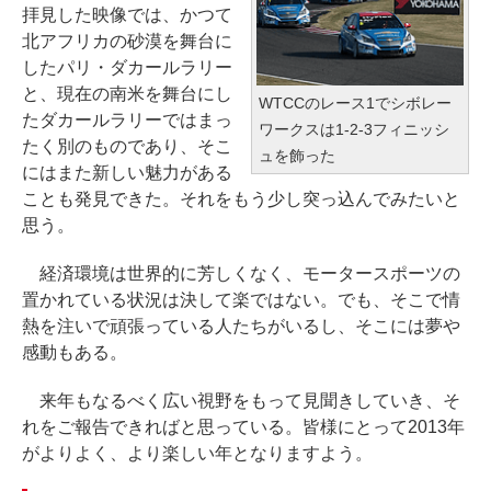
拝見した映像では、かつて
北アフリカの砂漠を舞台に
したパリ・ダカールラリー
と、現在の南米を舞台にし
WTCCのレース1でシボレー
たダカールラリーではまっ
ワークスは1-2-3フィニッシ
たく別のものであり、そこ
ュを飾った
にはまた新しい魅力がある
ことも発見できた。それをもう少し突っ込んでみたいと
思う。
経済環境は世界的に芳しくなく、モータースポーツの
置かれている状況は決して楽ではない。でも、そこで情
熱を注いで頑張っている人たちがいるし、そこには夢や
感動もある。
来年もなるべく広い視野をもって見聞きしていき、そ
れをご報告できればと思っている。皆様にとって2013年
がよりよく、より楽しい年となりますよう。