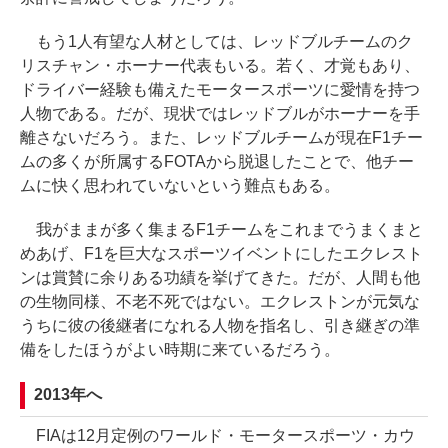
もう1人有望な人材としては、レッドブルチームのク
リスチャン・ホーナー代表もいる。若く、才覚もあり、
ドライバー経験も備えたモータースポーツに愛情を持つ
人物である。だが、現状ではレッドブルがホーナーを手
離さないだろう。また、レッドブルチームが現在F1チー
ムの多くが所属するFOTAから脱退したことで、他チー
ムに快く思われていないという難点もある。
我がままが多く集まるF1チームをこれまでうまくまと
めあげ、F1を巨大なスポーツイベントにしたエクレスト
ンは賞賛に余りある功績を挙げてきた。だが、人間も他
の生物同様、不老不死ではない。エクレストンが元気な
うちに彼の後継者になれる人物を指名し、引き継ぎの準
備をしたほうがよい時期に来ているだろう。
2013年へ
FIAは12月定例のワールド・モータースポーツ・カウ