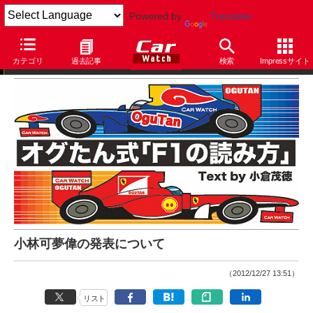
Powered by
Translate
オグたん式「F1の読み方」
カテゴリ
過去記事
検索
Impressサイト
小林可夢偉の発表について
（2012/12/27 13:51）
リスト