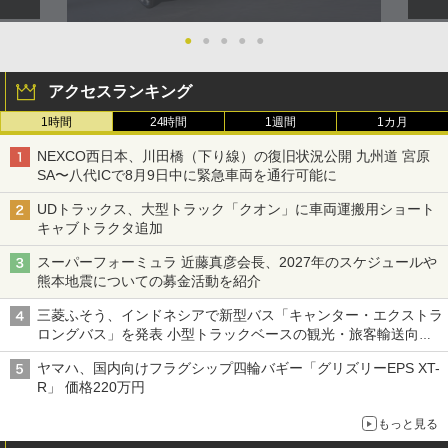
●
●
●
●
●
アクセスランキング
1時間
24時間
1週間
1カ月
NEXCO西日本、川田橋（下り線）の復旧状況公開 九州道 宮原
SA〜八代ICで8月9日中に緊急車両を通行可能に
UDトラックス、大型トラック「クオン」に車両運搬用ショート
キャブトラクタ追加
スーパーフォーミュラ 近藤真彦会長、2027年のスケジュールや
熊本地震についての募金活動を紹介
三菱ふそう、インドネシアで新型バス「キャンター・エクストラ
ロングバス」を発表 小型トラックベースの観光・旅客輸送向け
バス
ヤマハ、国内向けフラグシップ四輪バギー「グリズリーEPS XT-
R」 価格220万円
もっと見る