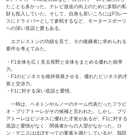
たことも多かった。テレビ放送の向上のために多額の私
財も投入していた。そして、自身も若いころにはF3レー
スにドライバーとして参戦するなど、モータースポーツ
への深い造詣と愛もある。
エクレストンの功績を見て、その後継者に求められる
要件を考えてみた。
・F1全体を広く見る視野と全体をまとめる優れた統率
力。
・F1のビジネスを維持発展させる、優れたビジネス的才
覚と交渉力。
・F1に対する深い造詣と愛情。
一時は、ベネトンやルノーのチーム代表だったフラビ
オ・ブリアトーレがその候補と言われた。しかし、ブリ
アトーレはビジネスに優れた才覚があるが、F1に対する
造詣と愛情がなく、関係者からの人望がなかった。ロ
ン・デニスはほぼすべての要素を満たしているが、我田