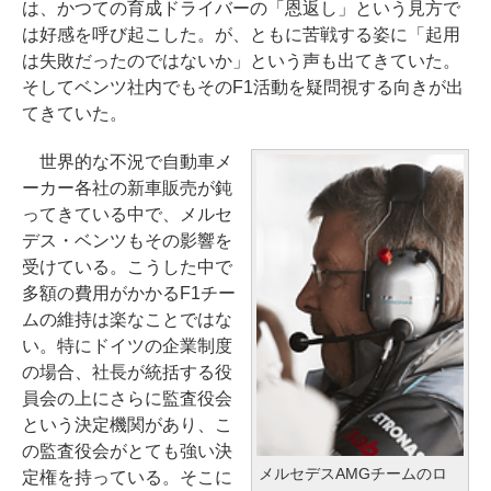
は、かつての育成ドライバーの「恩返し」という見方で
は好感を呼び起こした。が、ともに苦戦する姿に「起用
は失敗だったのではないか」という声も出てきていた。
そしてベンツ社内でもそのF1活動を疑問視する向きが出
てきていた。
世界的な不況で自動車メ
ーカー各社の新車販売が鈍
ってきている中で、メルセ
デス・ベンツもその影響を
受けている。こうした中で
多額の費用がかかるF1チー
ムの維持は楽なことではな
い。特にドイツの企業制度
の場合、社長が統括する役
員会の上にさらに監査役会
という決定機関があり、こ
の監査役会がとても強い決
メルセデスAMGチームのロ
定権を持っている。そこに