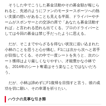
そうした中でこうした募金活動やその募金額が報じら
れると、先述のようにファンのモータースポーツへの熱
い支援の想いがあることも見える半面、ドライバーやチ
ームがスポンサーとの交渉の席で「あなたも募金活動す
れば」と言われる恐れも出てくる。プロのドライバーと
しては今回の募金は禁じ手だったように思える。
だが、そこまでやらざるを得ない状況に追い込まれた
小林のことを思うと心が痛む。F1には次から次へと若手
が目指してくる。その中で一度シートを失うと、次のシ
ート獲得はより厳しくなりやすい。才能豊かな小林で
も、2014年のシート奪還はそう楽なことではないだろ
う。
だが、小林は諦めずにF1復帰を目指すと言う。彼の成
功を切に願い、その幸運を祈りたい。
ハウクの見事な引き際