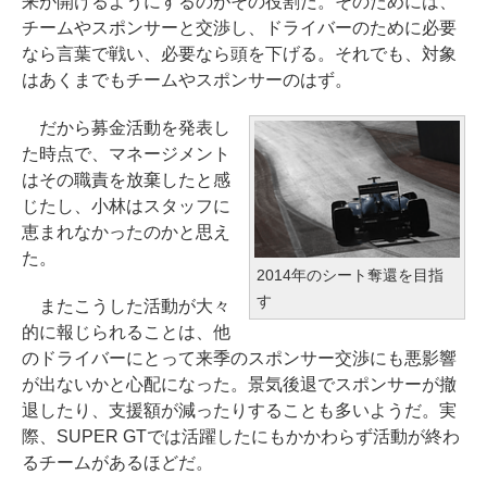
来が開けるようにするのがその役割だ。そのためには、
チームやスポンサーと交渉し、ドライバーのために必要
なら言葉で戦い、必要なら頭を下げる。それでも、対象
はあくまでもチームやスポンサーのはず。
だから募金活動を発表し
た時点で、マネージメント
はその職責を放棄したと感
じたし、小林はスタッフに
恵まれなかったのかと思え
た。
2014年のシート奪還を目指
す
またこうした活動が大々
的に報じられることは、他
のドライバーにとって来季のスポンサー交渉にも悪影響
が出ないかと心配になった。景気後退でスポンサーが撤
退したり、支援額が減ったりすることも多いようだ。実
際、SUPER GTでは活躍したにもかかわらず活動が終わ
るチームがあるほどだ。