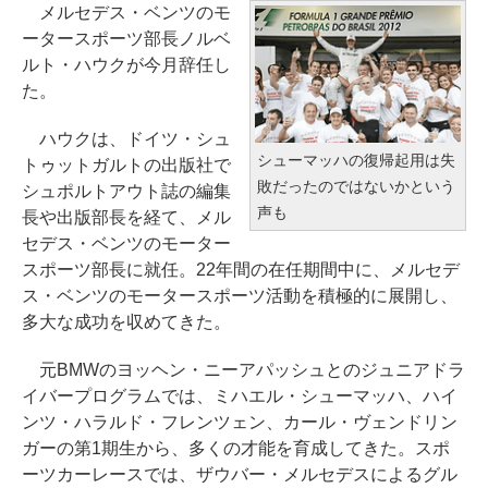
メルセデス・ベンツのモ
ータースポーツ部長ノルベ
ルト・ハウクが今月辞任し
た。
ハウクは、ドイツ・シュ
シューマッハの復帰起用は失
トゥットガルトの出版社で
敗だったのではないかという
シュポルトアウト誌の編集
声も
長や出版部長を経て、メル
セデス・ベンツのモーター
スポーツ部長に就任。22年間の在任期間中に、メルセデ
ス・ベンツのモータースポーツ活動を積極的に展開し、
多大な成功を収めてきた。
元BMWのヨッヘン・ニーアパッシュとのジュニアドラ
イバープログラムでは、ミハエル・シューマッハ、ハイ
ンツ・ハラルド・フレンツェン、カール・ヴェンドリン
ガーの第1期生から、多くの才能を育成してきた。スポ
ーツカーレースでは、ザウバー・メルセデスによるグル