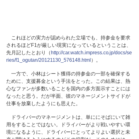
これほどの実力が認められた立場でも、持参金を要求
されるほどF1が厳しい現実になっているということは、
先月記したとおり（
http://car.watch.impress.co.jp/docs/se
ries/f1_ogutan/20121130_576148.html
）。
一方で、小林はシート獲得の持参金の一部を確保する
ために、支援募金という手法をとった。この結果は、熱
心なファンが多数いることを国内の多方面示すことには
なったと思う。だが半面、彼のマネージメントサイドが
仕事を放棄したようにも思えた。
ドライバーのマネージメントは、単ににそばにいて雑
用をすることではない。ドライバーがより戦いやすい環
境になるように、ドライバーにとってよりよい選択と未