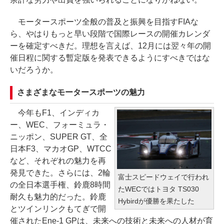
モータースポーツ全般の普及と振興を目指すFIAな
ら、やはりもっと早い段階で国際レースの開催カレンダ
ーを確定すべきだ。理想を言えば、12月には翌々年の開
催日程に関する暫定版を発表できるようにすべきではな
いだろうか。
さまざまなモータースポーツの魅力
今年もF1、インディカ
ー、WEC、フォーミュラ・
ニッポン、SUPER GT、全
日本F3、マカオGP、WTCC
など、それぞれの魅力を再
発見できた。さらには、2輪
富士スピードウェイで行われ
の全日本選手権、鈴鹿8時間
たWECではトヨタ TS030
耐久も魅力的だった。鈴鹿
Hybirdが優勝を果たした
とツインリンクもてぎで開
催されたEne-1 GPは、未来への技術と未来への人材が育