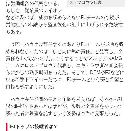
ス・ブロウン代表
は労働組合の代表もいる。
もしも、従業員のレイオフ
などに及べば、成功を収められないF1チームの存続が、
労働組合の代表から監査役会の俎上に上げられる危険性
もある。
今回、ハウクは辞任するにあたりF1チームが成功を収
められなかったのは「ひとえに私の責任」と発言し、全
責任を1人でかぶった。こうすることでメルセデスAMG
チームのロス・ブロウン代表と、ニキ・ラウダ名誉会長
らに少しの猶予期間を与えた。そして、DTMやF3などに
いる若手ドライバーたちに、F1チームという夢と希望と
目標を残すようにした。
ハウク在任期間の長さと年齢を考えれば、そろそろ引
退の時期でもあったはずだが、失敗の全責任をかぶって
残った者に希望を託すという姿勢は本当に見事だった。
F1トップの後継者は？