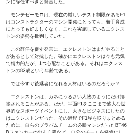
ンに辞任すべきと発言した。
モンテゼーモロは、現在の厳しいテスト制限があるF1
はコンストラクターのマシン開発にとっても、若手育成
にとっても好ましくなく、これを実施しているエクレス
トンの姿勢を批判していた。
この辞任を促す発言に、エクレストンはまだやること
があるとして対抗した。確かにエクレストンは今も元気
で精力的だが、1つ心配なことがある。それはエクレス
トンの82歳という年齢である。
では今すぐ後継者になれる人材はいるのだろうか？
エクレストンは、カネにうるさい人物のようにだけ揶
揄されることがある。だが、半面F1をここまで盛大な世
界的なスポーツイベントにし、大きなビジネスにしたの
はエクレストンだった。その過程でF1界を取りまとめる
ために、自らのブラバムチームの必勝マシンだったBT46
Bファンカーの出走自粛など、自分のチームを犠牲にし