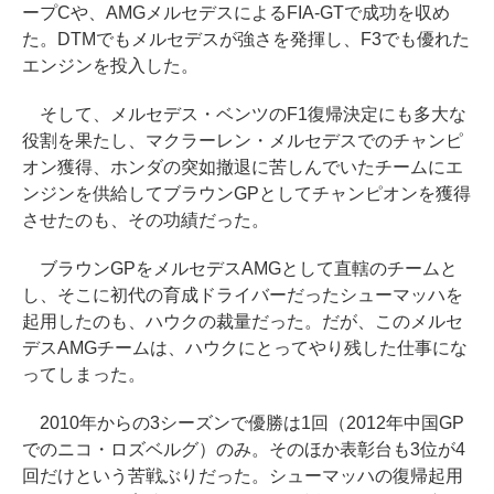
ープCや、AMGメルセデスによるFIA-GTで成功を収め
た。DTMでもメルセデスが強さを発揮し、F3でも優れた
エンジンを投入した。
そして、メルセデス・ベンツのF1復帰決定にも多大な
役割を果たし、マクラーレン・メルセデスでのチャンピ
オン獲得、ホンダの突如撤退に苦しんでいたチームにエ
ンジンを供給してブラウンGPとしてチャンピオンを獲得
させたのも、その功績だった。
ブラウンGPをメルセデスAMGとして直轄のチームと
し、そこに初代の育成ドライバーだったシューマッハを
起用したのも、ハウクの裁量だった。だが、このメルセ
デスAMGチームは、ハウクにとってやり残した仕事にな
ってしまった。
2010年からの3シーズンで優勝は1回（2012年中国GP
でのニコ・ロズベルグ）のみ。そのほか表彰台も3位が4
回だけという苦戦ぶりだった。シューマッハの復帰起用